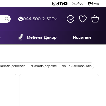
Укр
Рус
Вход
044 500-2-500
е
Мебель Декор
Новинки
начала дешевле
сначала дороже
по наименованию