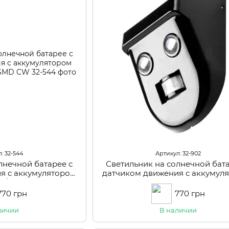
: 32-544
Артикул: 32-902
лнечной батарее с
Светильник на солнечной бата
я с аккумулятором
датчиком движения с аккумул
-40/2W SMD CW
LED 1.5W IP65 LS-04; Освітлен
Світильники різні/Світильник
770 грн
770 грн
акумуляторах
личии
В наличии