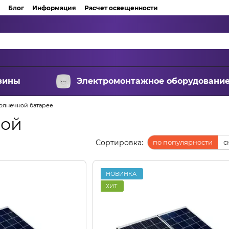
Блог
Информация
Расчет освещенности
зины
Электромонтажное оборудовани
олнечной батарее
ной
Сортировка:
по популярности
с
НОВИНКА
ХИТ