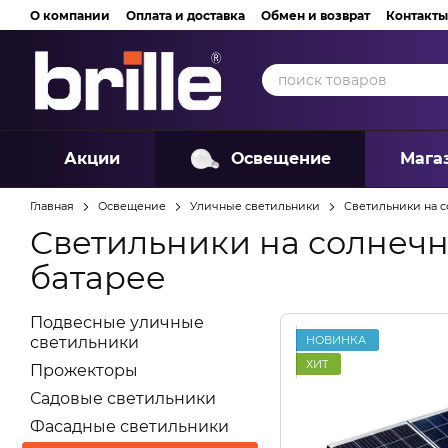
Перейти к основному контенту
О компании
Оплата и доставка
Обмен и возврат
Контакты
Акции
Освещение
Мага
Главная
Освещение
Уличные светильники
Светильники на с
Светильники на солнеч
батарее
Подвесные уличные
НОВИНКА
светильники
ХИТ
Прожекторы
Садовые светильники
Фасадные светильники