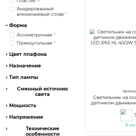
Пластик
Анодированный
1
алюминиевый сплав
Форма
2
Ассиметричная
7
Прямоугольная
Цвет плафона
Назначение
Тип лампы
Сменный источник
Артикул
света
Светильник на со
датчиком движени
Мощность
LED IP65 HL
Напряжение
В на
Технические
особенности