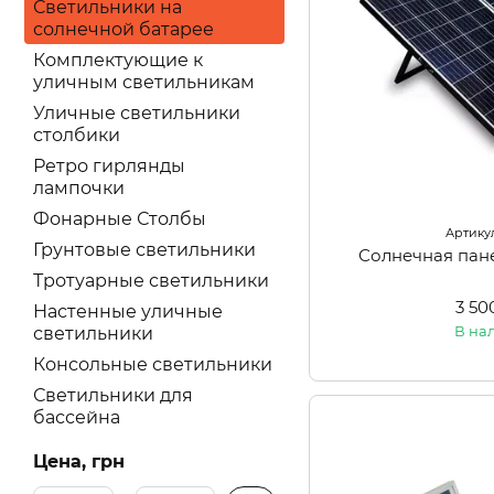
Светильники на
солнечной батарее
Комплектующие к
уличным светильникам
Уличные светильники
столбики
Ретро гирлянды
лампочки
Фонарные Столбы
Артикул
Грунтовые светильники
Солнечная пан
Тротуарные светильники
3 50
Настенные уличные
В на
светильники
Консольные светильники
Светильники для
бассейна
Цена, грн