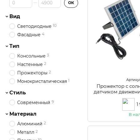
От Цена, грн
До Цена, грн
ОК
Вид
10
Светодиодные
4
Фасадные
Тип
3
Консольные
2
Настенные
2
Прожекторы
Артикул
1
Монокристалическая
Прожектор с сол
датчиком движени
Стиль
LED уличный I
9
Современный
1
Материал
В на
2
Алюминий
2
Металл
10