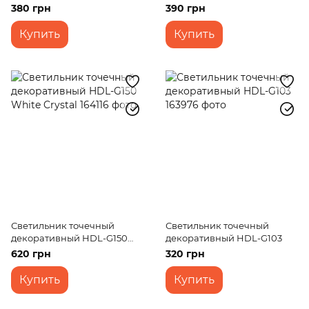
MR16
Colorful Crystal MR16
380 грн
390 грн
Купить
Купить
Светильник точечный
Светильник точечный
декоративный HDL-G150
декоративный HDL-G103
White Crystal
620 грн
320 грн
Купить
Купить