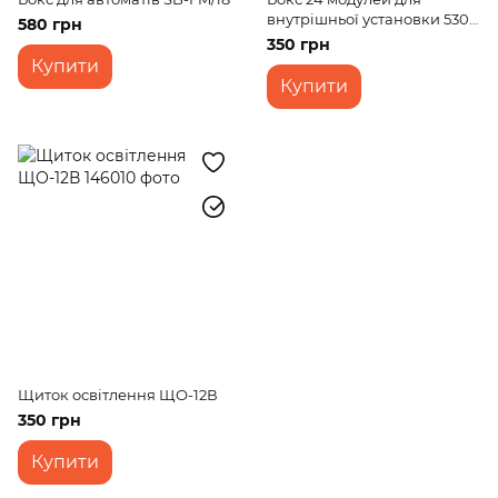
внутрішньої установки 530-
580 грн
2015-024
350 грн
Купити
Купити
Щиток освітлення ЩО-12В
350 грн
Купити