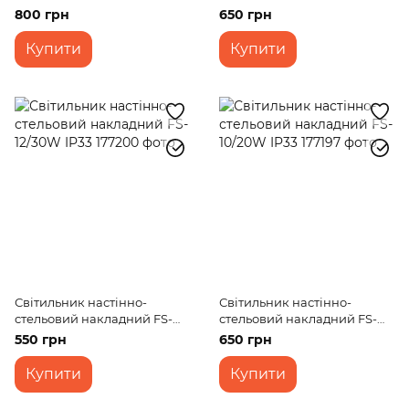
131S/2 E27
11/20W IP33
800 грн
650 грн
Купити
Купити
Світильник настінно-
Світильник настінно-
стельовий накладний FS-
стельовий накладний FS-
12/30W IP33
10/20W IP33
550 грн
650 грн
Купити
Купити