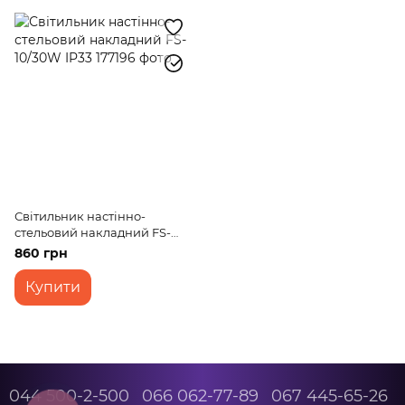
Світильник настінно-
стельовий накладний FS-
10/30W IP33
860 грн
Купити
044 500-2-500
066 062-77-89
067 445-65-26