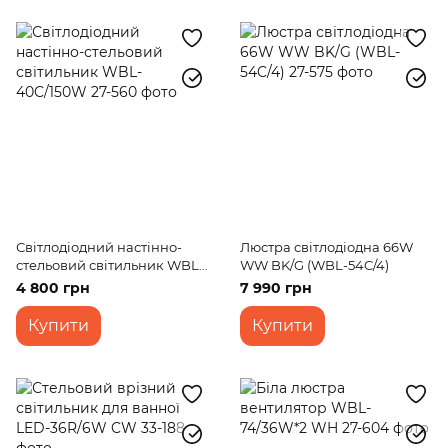
Світлодіодний настінно-
Люстра світлодіодна 66W
стельовий світильник WBL-
WW BK/G (WBL-54C/4)
40C/150W
4 800 грн
7 990 грн
Купити
Купити