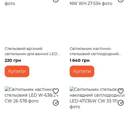
Стельовий врізний
Світильник настінно-
світильник для ванної LED-
стельовий світлодіодний
36R/8W CW
накладний WBL-21/20W NW
220 грн
1 640 грн
WH
Купити
Купити