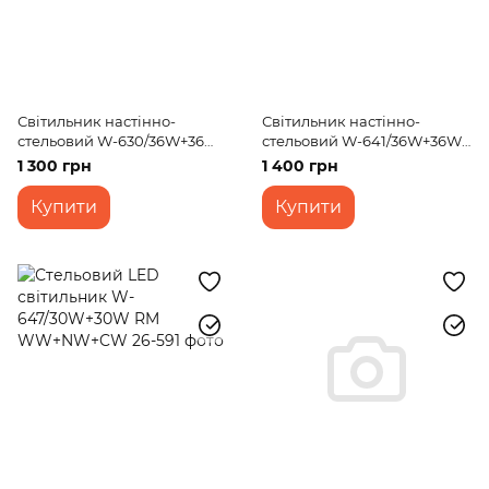
Світильник настінно-
Світильник настінно-
стельовий W-630/36W+36W
стельовий W-641/36W+36W
WW+NW+CW
WW+NW+CW
1 300 грн
1 400 грн
Купити
Купити