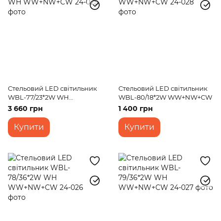
Стельовий LED світильник
Стельовий LED світильник
WBL-77/23*2W WH
WBL-80/18*2W WW+NW+CW
WW+NW+CW
3 660 грн
1 400 грн
Купити
Купити