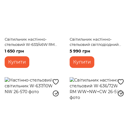
Світильник настінно-
Світильник настінно-
стельовий W-633/46W RM
стельовий світлодіодний
WW+NW+CW
накладний BL-551W/60W
1 650 грн
5 990 грн
WW BK
Купити
Купити