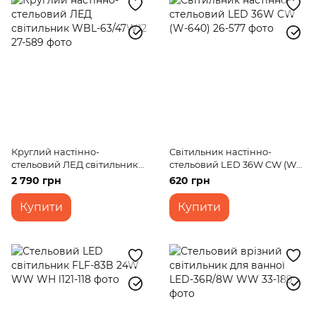
Круглий настінно-
Світильник настінно-
стельовий ЛЕД світильник
стельовий LED 36W CW (W-
WBL-63/47W*2
640)
2 790 грн
620 грн
Купити
Купити