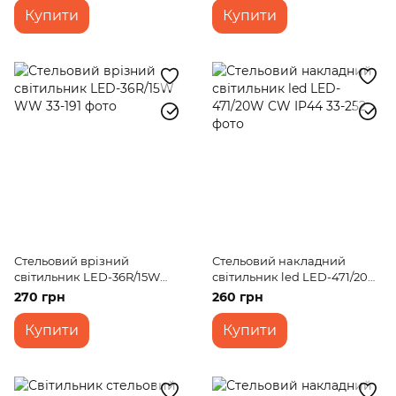
Купити
Купити
Стельовий врізний
Стельовий накладний
світильник LED-36R/15W
світильник led LED-471/20W
WW
CW IP44
270 грн
260 грн
Купити
Купити