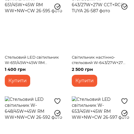
Стельовий LED світильник
Світильник настінно-
W-651/45W+45W RM
стельовий W-643/27W+27W
WW+NW+CW
CCT+RGB TUYA
1 400 грн
2 500 грн
Купити
Купити