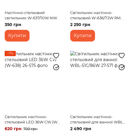
Настінно-стельовий
Світильник настінно-
світильник W-637/10W NW
стельовий W-636/72W RM
WW+NW+CW
350 грн
2 250 грн
Купити
Купити
−11%
Світильник настінно-
Світильник настінно-
стельовий LED 36W CW (W-
стельовий для ванної WBL-
638)
51C/86W
620 грн
2 490 грн
700 грн