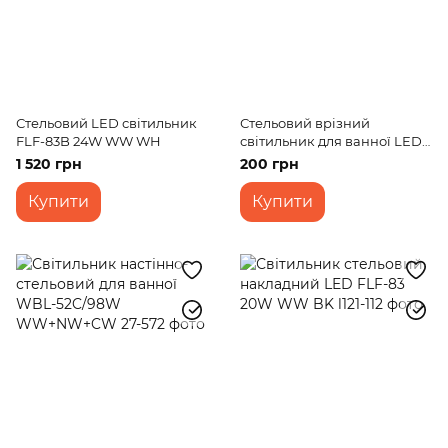
Стельовий LED світильник
Стельовий врізний
FLF-83B 24W WW WH
світильник для ванної LED-
36R/8W WW
1 520 грн
200 грн
Купити
Купити