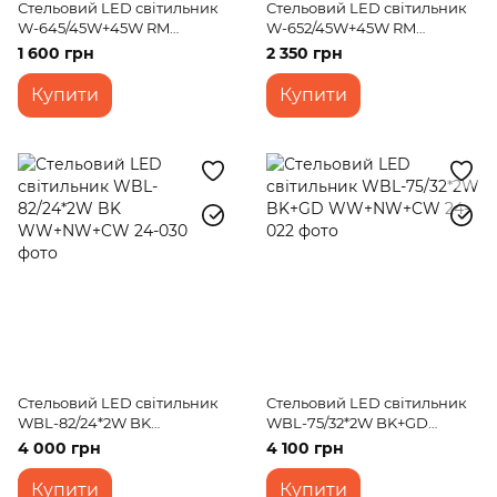
Стельовий LED світильник
Стельовий LED світильник
W-645/45W+45W RM
W-652/45W+45W RM
WW+NW+CW
WW+NW+CW
1 600 грн
2 350 грн
Купити
Купити
Стельовий LED світильник
Стельовий LED світильник
WBL-82/24*2W BK
WBL-75/32*2W BK+GD
WW+NW+CW
WW+NW+CW
4 000 грн
4 100 грн
Купити
Купити