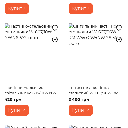
Купити
Купити
Настінно-стельовий
Світильник настінно-
світильник W-607/10W NW
стельовий W-607/96W RM
WW+CW+NW
420 грн
2 490 грн
Купити
Купити