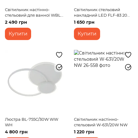
Світильник настінно-
Світильник стельовий
стельовий для ванної WBL-
накладний LED FLF-83 20W
52C/98W WW+NW+CW
WW BK
2 490 грн
1 650 грн
Купити
Купити
Люстра BL-755С/30W WW
Світильник настінно-
WH
стельовий W-631/20W NW
4 800 грн
1 220 грн