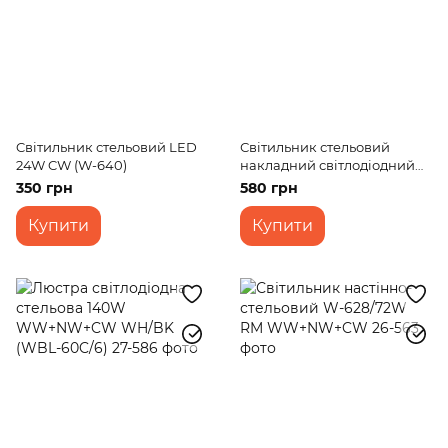
Cвітильник стельовий LED
Світильник стельовий
24W CW (W-640)
накладний світлодіодний
LED-471/50W CW
350 грн
580 грн
Купити
Купити