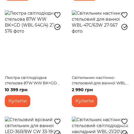
Люстра світлодіодна
Світильник настінно-
стельова 87W WW BK+GD
стельовий для ванної WBL-
(WBL-54C/4)
47C/63W
10 399 грн
2 990 грн
Купити
Купити