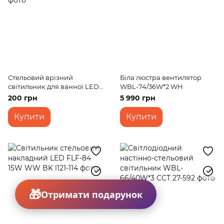
Стельовий врізний
Біла люстра вентилятор
світильник для ванної LED-
WBL-74/36W*2 WH
36R/6W CW
200 грн
5 990 грн
Купити
Купити
Отримати подарунок