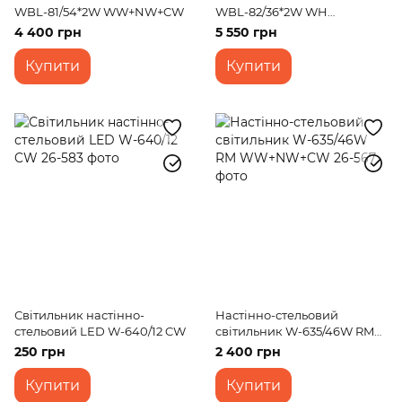
WBL-81/54*2W WW+NW+CW
WBL-82/36*2W WH
WW+NW+CW
4 400 грн
5 550 грн
Купити
Купити
Світильник настінно-
Настінно-стельовий
стельовий LED W-640/12 CW
світильник W-635/46W RM
WW+NW+CW
250 грн
2 400 грн
Купити
Купити