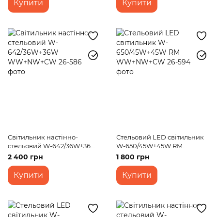
Купити
Купити
Світильник настінно-
Стельовий LED світильник
стельовий W-642/36W+36W
W-650/45W+45W RM
WW+NW+CW
WW+NW+CW
2 400 грн
1 800 грн
Купити
Купити