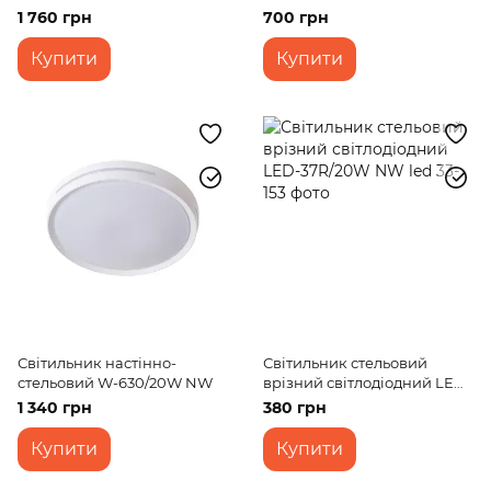
NW WH
1 760 грн
700 грн
Купити
Купити
Світильник настінно-
Світильник стельовий
стельовий W-630/20W NW
врізний світлодіодний LED-
37R/20W NW led
1 340 грн
380 грн
Купити
Купити