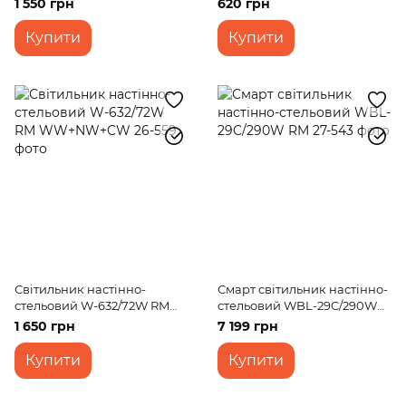
1 550 грн
620 грн
Купити
Купити
Світильник настінно-
Смарт світильник настінно-
стельовий W-632/72W RM
стельовий WBL-29C/290W
WW+NW+CW
RM
1 650 грн
7 199 грн
Купити
Купити