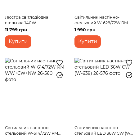
Люстра світлодіодна
Світильник настінно-
стельова 140W
стельовий W-628/72W RM
WW+NW+CW WH/BK (WBL-
WW+NW+CW
11 799 грн
1 990 грн
60C/6)
Купити
Купити
Світильник настінно-
Світильник настінно-
стельовий W-614/72W RM
стельовий LED 36W CW (W-
WW+CW+NW
639)