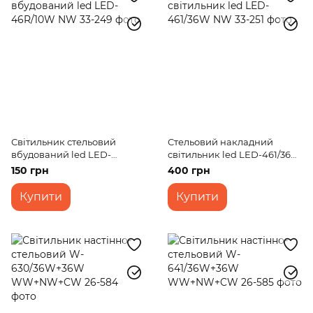
Світильник стельовий
Стельовий накладний
вбудований led LED-
світильник led LED-461/36W
46R/10W NW
NW
150 грн
400 грн
Купити
Купити