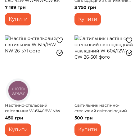
LED 42W WW+NW+CW BK
світлодіодний світильник
KL-453С/60W*2
7 199 грн
3 750 грн
Купити
Купити
КНОПКА
ЗВ'ЯЗКУ
Настінно-стельовий
Світильник настінно-
світильник W-614/16W NW
стельовий світлодіодний
накладний W-604/12W CW
450 грн
500 грн
Купити
Купити