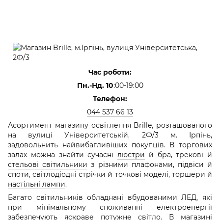
Час роботи:
Пн.-Нд. 10
:00-19:00
Телефон:
044 537 66 13
Асортимент магазину освітлення Brille, розташованого
на вулиці Університетській, 2Ф/3 м. Ірпінь,
задовольнить найвибагливіших покупців. В торгових
залах можна знайти сучасні
люстри
й бра, трекові й
стельові світильники
з різними плафонами, підвіси й
споти,
світлодіодні стрічки
й точкові моделі, торшери й
настільні лампи
.
Багато світильників обладнані вбудованими ЛЕД, які
при мінімальному споживанні електроенергії
забезпечують яскраве потужне світло. В магазині