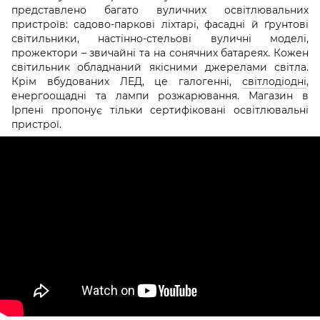
представлено багато вуличних освітлювальних
пристроїв: садово-паркові ліхтарі, фасадні й ґрунтові
світильники, настінно-стельові вуличні моделі,
прожектори – звичайні та на сонячних батареях. Кожен
світильник обладнаний якісними джерелами світла.
Крім вбудованих ЛЕД, це галогенні,
світлодіодні
,
енергоощадні та лампи розжарювання. Магазин в
Ірпені пропонує тільки сертифіковані освітлювальні
пристрої.