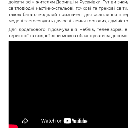
доїхати всім жителям Дарниці й Русанівки. Тут ви зна
світлодіодні настінно-стельові, точкові та
трекові світ
також багато моделей призначені для освітлення інтер
моделі застосовують для освітлення торгових, адмініс
Для додаткового підсвічування меблів, телевізорів, 
території та вхідної зони можна облаштувати за допомог