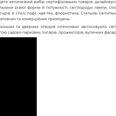
йдете величезний вибір сертифікованих товарів: дизайнерс
ильники
різної форми й потужності,
світлодіодні лампи
, сп
’єрів в стилі лофт, хай-тек, флористика. Стельові світил
тративних та комерційних приміщень.
віконних та дверних отворів інтенсивно застосовують сві
ою садово-паркових ліхтарів, прожекторів, вуличних фасадни