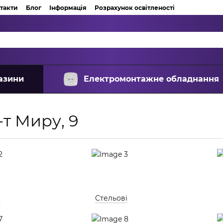
такти
Блог
Інформація
Розрахунок освітленості
азини
Електромонтажне обладнання
-т Миру, 9
і
Стельові