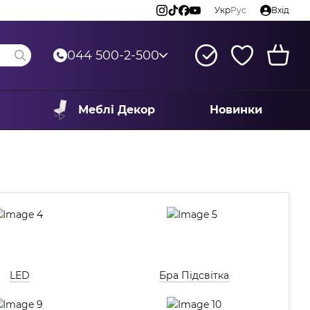
Укр
Рус
Вхід
044 500-2-500
Меблі Декор
Новинки
LED
Бра Підсвітка