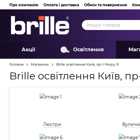
Перейти до основного контенту
Про компанію
Оплата і доставка
Обмін та повернення
Кон
Акції
Освітлення
Маг
Головна
Магазини
Brille освітлення Київ, пр-т Миру, 9
Brille освітлення Київ, пр
Люстри
Вуличн