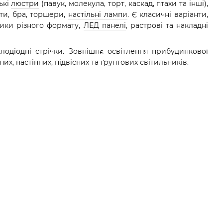
ькі
люстри
(павук, молекула, торт, каскад, птахи та інші),
оти, бра, торшери,
настільні лампи
. Є класичні варіанти,
ьники різного формату,
ЛЕД панелі
, растрові та накладні
тлодіодні стрічки. Зовнішнє освітлення прибудинкової
х, настінних, підвісних та ґрунтових світильників.