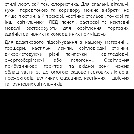
стилі лофт, хай-тек, флористика. Для спальні, вітальні,
кухні, передпокою та коридору можна вибрати не
лише люстри, а й трекові, настінно-стельові,
точкові
та
інші
світильники
. ЛЕД панелі, растрові та накладні
моделі застосовують для освітлення торгових,
адміністративних та комерційних приміщень.
Для додаткового підсвічування в нашому магазині є
торшери, настільні лампи, світлодіодні стрічки,
використовуючи різні лампочки –
світлодіодні
,
енергозберігаючі
або галогенні.. Освітлення
прибудинкової території та вхідної зони можна
облаштувати за допомогою садово-паркових ліхтарів,
прожекторів, вуличних фасадних, настінних, підвісних
та ґрунтових світильників.