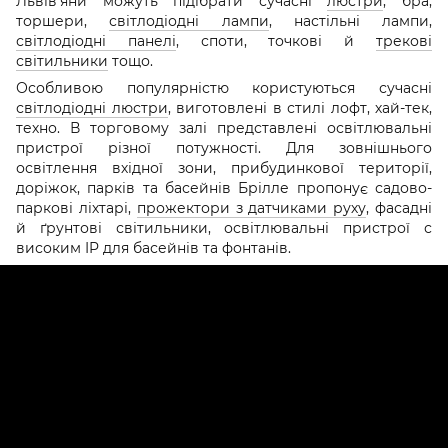
Львів’яни можуть підібрати сучасні
люстри
, бра,
торшери,
світлодіодні лампи
, настільні лампи,
світлодіодні панелі
, споти, точкові й
трекові
світильники
тощо.
Особливою популярністю користуються сучасні
світлодіодні люстри
, виготовлені в стилі лофт, хай-тек,
техно. В торговому залі представлені освітлювальні
пристрої різної потужності. Для зовнішнього
освітлення вхідної зони, прибудинкової території,
доріжок, парків та басейнів Брілле пропонує садово-
паркові ліхтарі,
прожектори з датчиками руху
, фасадні
й ґрунтові світильники, освітлювальні пристрої с
високим IP для басейнів та фонтанів.