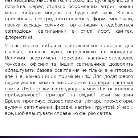
без вихідних, закривається о 20.00, що дуже зручно для
покупців. Серед стильно оформлених вітрин кожен
може вибрати модель на будь-який смак. Когось
приваблять
люстри
, виготовлені у формі молекули,
павука, каскаду, свічника, торта, іншим сподобаються
світлодіодні світильники в стилі лофт, хай-тек,
флористика.
У нас можна вибрати освітлювальні пристрої для
спальні, вітальні, кухні, передпокою та коридору.
Великий асортимент трекових, настінно-стельових,
точкових, офісних та інших світильників дозволить
облаштувати базове освітлення не тільки в житлових,
але і в комерційних приміщеннях. Для додаткового
підсвічування можна використати
торшери
,
настільні
лампи
,
ЛЕД стрічки
,
світлодіодні лампи
. Для освітлення
прибудинкової території та вхідної зони магазин
Брілле пропонує садово-паркові ліхтарі, прожектори,
вуличні світильники: фасадні, настінні, ґрунтові. У нас є
все, щоб влаштувати справжню феєрію світла.