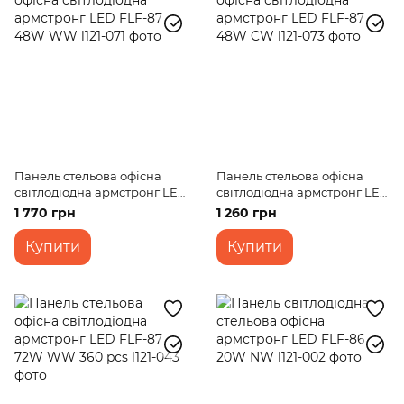
Панель стельова офісна
Панель стельова офісна
світлодіодна армстронг LED
світлодіодна армстронг LED
FLF-87 48W WW
FLF-87 48W CW
1 770 грн
1 260 грн
Купити
Купити