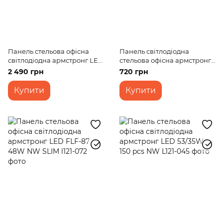
Панель стельова офісна
Панель світлодіодна
світлодіодна армстронг LED
стельова офісна армстронг
FLF-87 72W WW 360 pcs
LED FLF-86 20W NW
2 490 грн
720 грн
Купити
Купити