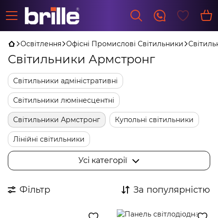
Освітлення
Офісні Промислові Світильники
Світиль
Світильники Армстронг
Світильники адміністративні
Світильники люмінесцентні
Світильники Армстронг
Купольні світильники
Лінійні світильники
Комплектуючі до офісних світильників
Усі категорії
LED панелі
Растрові світильники
Фільтр
За популярністю
Аварійні світильники