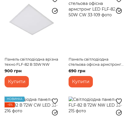
Панель світлодіодна врізна
Панель світлодіодна
техно FLF-82 В 55W NW
стельова офісна армстронг
LED FLF-82 В 50W CW
900 грн
690 грн
Купити
Купити
НОВИНКА
−6%