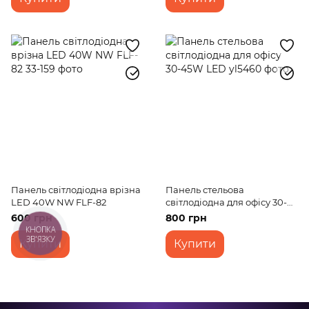
Панель світлодіодна врізна
Панель стельова
LED 40W NW FLF-82
світлодіодна для офісу 30-
45W LED
600 грн
800 грн
КНОПКА
ЗВ'ЯЗКУ
Купити
Купити