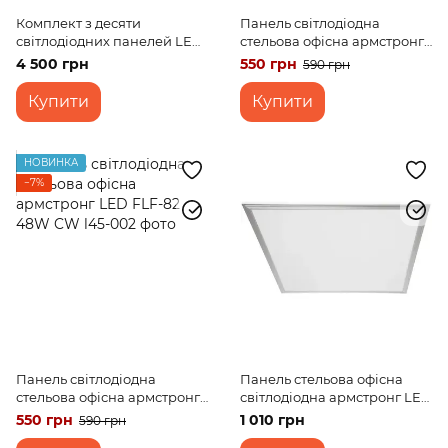
Комплект з десяти
Панель світлодіодна
світлодіодних панелей LED
стельова офісна армстронг
36W NW FLF-82
LED FLF-82 48W NW
4 500 грн
550 грн
590 грн
Купити
Купити
НОВИНКА
−7%
Панель світлодіодна
Панель стельова офісна
стельова офісна армстронг
світлодіодна армстронг LED
LED FLF-82 48W CW
FLF-87 36W NW
550 грн
1 010 грн
590 грн