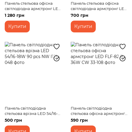
Панель стельова офісна
Панель стельова офісна
світлодіодна армстронг LED
світлодіодна армстронг LED
FLF-87 48W NW SLIM
53/35W 150 pcs NW
1 280 грн
700 грн
Купити
Купити
Панель світлодіодна
Панель світлодіодна
стельова врізна LED 54/16-
стельова офісна армстронг
18W 90 pcs NW
LED FLF-82 В 36W CW
500 грн
590 грн
Купити
Купити