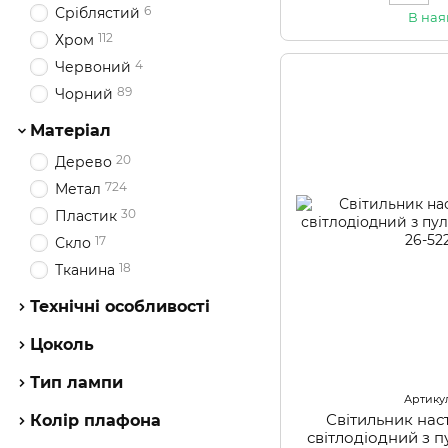
6
Сріблястий
В ная
112
Хром
4
Червоний
89
Чорний
Матеріал
20
Дерево
724
Метал
30
Пластик
17
Скло
18
Тканина
Технічні особливості
Цоколь
Тип лампи
Артикул
Світильник нас
Колір плафона
світлодіодний з 