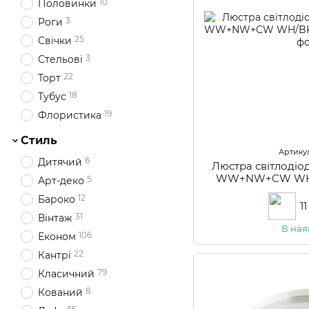
10
Половинки
3
Роги
25
Свічки
3
Стельові
22
Торт
18
Тубус
19
Флористика
Стиль
Артикул
6
Дитячий
Люстра світлодіо
WW+NW+CW WH/
5
Арт-деко
12
Бароко
1
31
Вінтаж
В ная
106
Економ
22
Кантрі
79
Класичний
8
Кований