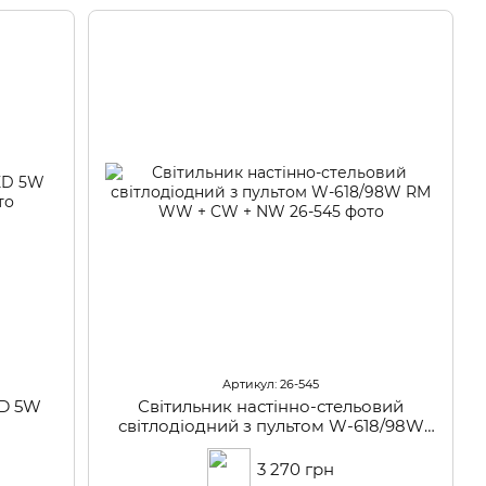
Артикул: 26-545
ED 5W
Світильник настінно-стельовий
світлодіодний з пультом W-618/98W
RM WW + CW + NW
3 270 грн