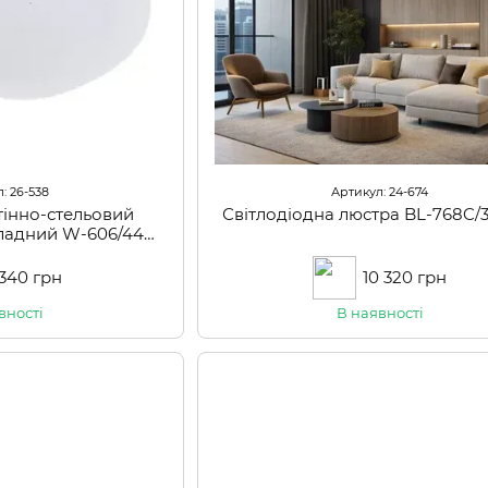
: 26-538
Артикул: 24-674
тінно-стельовий
Світлодіодна люстра BL-768C/
кладний W-606/44W
CW+NW
 340 грн
10 320 грн
вності
В наявності