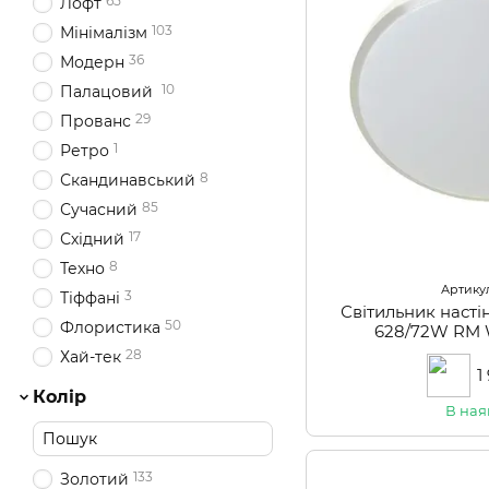
65
Лофт
103
Мінімалізм
36
Модерн
10
Палацовий
29
Прованс
1
Ретро
8
Скандинавський
85
Сучасний
17
Східний
8
Техно
Артикул
3
Тіффані
Світильник наст
50
Флористика
628/72W R
28
Хай-тек
1
Колір
В ная
133
Золотий