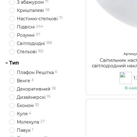
71
З абажуром
56
Кришталеві
71
Настінно-стельові
244
Підвісні
37
Розумні
186
Світлодіодні
162
Стельові
Артикул
Світильник нас
Тип
світлодіодний на
WW+
6
Плафон Решітка
1
3
Венге
В ная
36
Декоративний
19
Дизайнерскі
35
Економ
4
Куля
27
Молекула
1
Павук