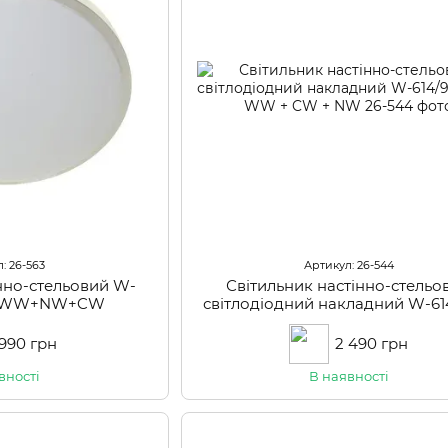
: 26-563
Артикул: 26-544
інно-стельовий W-
Світильник настінно-стельо
M WW+NW+CW
світлодіодний накладний W-6
RM WW + CW + NW
 990 грн
2 490 грн
вності
В наявності