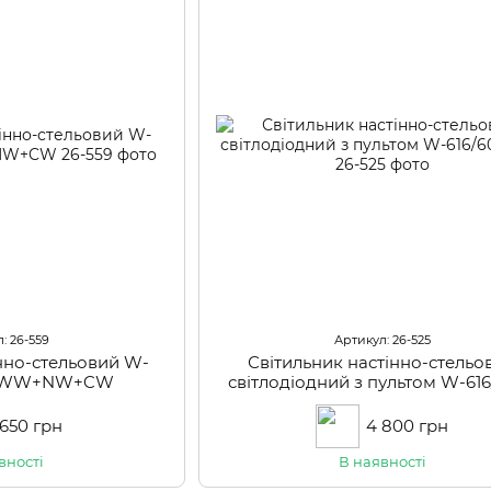
: 26-559
Артикул: 26-525
інно-стельовий W-
Світильник настінно-стельо
M WW+NW+CW
світлодіодний з пультом W-61
RM
 650 грн
4 800 грн
вності
В наявності