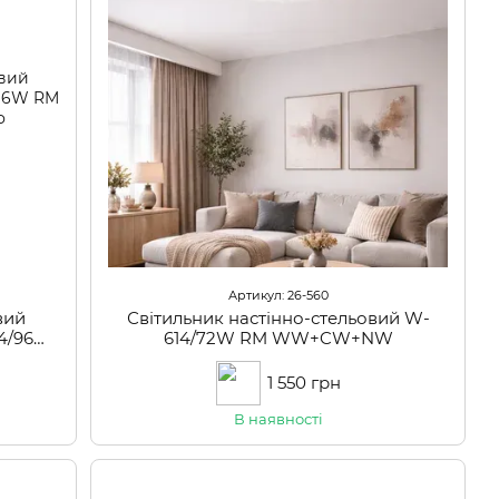
Артикул: 26-560
вий
Світильник настінно-стельовий W-
14/96W
614/72W RM WW+CW+NW
1 550 грн
В наявності