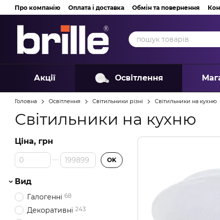
Перейти до основного контенту
Про компанію
Оплата і доставка
Обмін та повернення
Кон
Акції
Освітлення
Маг
Головна
Освітлення
Світильники різні
Світильники на кухню
Світильники на кухню
Ціна, грн
Від Ціна, грн
До Ціна, грн
OK
Вид
68
Галогенні
243
Декоративні