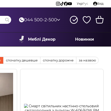
Укр
Рус
Вхід
044 500-2-500
Меблі Декор
Новинки
ю
спочатку дешевше
спочатку дорожче
за назвою