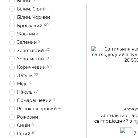
Білий
1
Білий, Сірий
1
Білий, Чорний
40
Бронзовий
2
Жовтий
9
Зелений
47
Золотистий
10
Золотистий
84
Коричневий
22
Латунь
3
Мідь
37
Нікель
4
Помаранчевий
4
Різнокольоровий
Артикул
Світильник нас
1
Рожевий
світлодіодний з 
6
Синій
3
18
Сірий