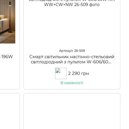
Артикул: 26-509
3 196W
Смарт світильник настінно-стельовий
світлодіодний з пультом W-606/60W
RM WW+CW+NW
2 290 грн
В наявності