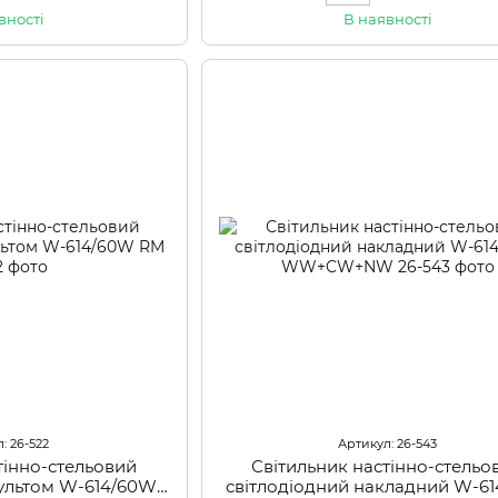
вності
В наявності
: 26-522
Артикул: 26-543
тінно-стельовий
Світильник настінно-стельо
пультом W-614/60W
світлодіодний накладний W-6