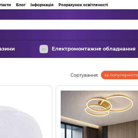
такти
Блог
Інформація
Розрахунок освітленості
азини
Електромонтажне обладнання
Сортування:
за популярніст