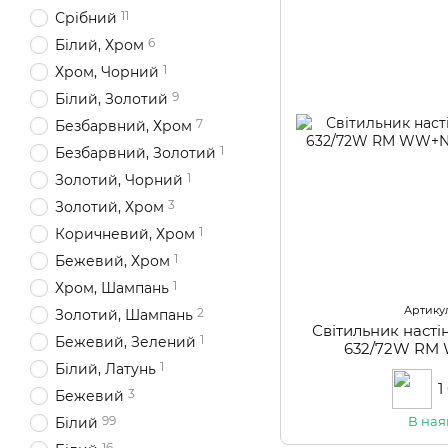
11
Срібний
6
Білий, Хром
1
Хром, Чорний
9
Білий, Золотий
7
Безбарвний, Хром
1
Безбарвний, Золотий
1
Золотий, Чорний
3
Золотий, Хром
1
Коричневий, Хром
1
Бежевий, Хром
1
Хром, Шампань
Артикул
2
Золотий, Шампань
Світильник наст
1
Бежевий, Зелений
632/72W R
1
Білий, Латунь
1
3
Бежевий
В ная
99
Білий
16