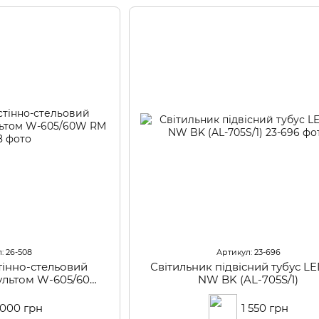
: 26-508
Артикул: 23-696
тінно-стельовий
Світильник підвісний тубус L
пультом W-605/60W
NW BK (AL-705S/1)
RM
 000 грн
1 550 грн