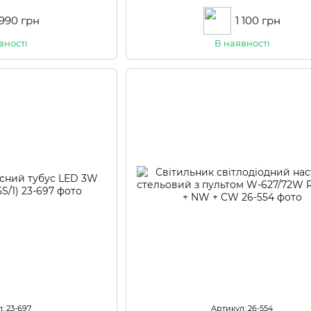
RM
WW+CW+NW
 990 грн
1 100 грн
вності
В наявності
: 23-697
Артикул: 26-554