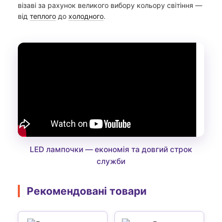
візаві за рахунок великого вибору кольору світіння —
від
теплого
до
холодного
.
LED лампочки — економія та довгий строк
служби
Рекомендовані товари