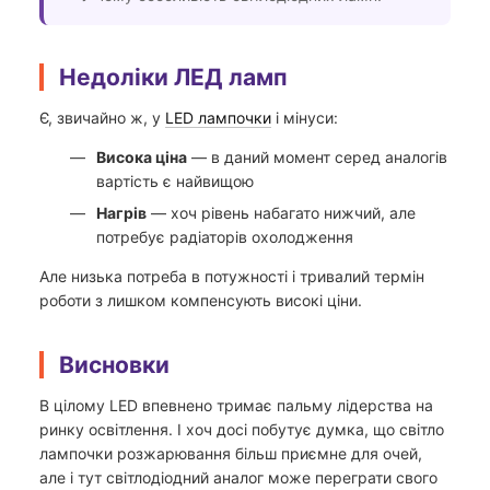
Недоліки ЛЕД ламп
Є, звичайно ж, у
LED лампочки
і мінуси:
Висока ціна
— в даний момент серед аналогів
вартість є найвищою
Нагрів
— хоч рівень набагато нижчий, але
потребує радіаторів охолодження
Але низька потреба в потужності і тривалий термін
роботи з лишком компенсують високі ціни.
Висновки
В цілому LED впевнено тримає пальму лідерства на
ринку освітлення. І хоч досі побутує думка, що світло
лампочки розжарювання більш приємне для очей,
але і тут світлодіодний аналог може переграти свого