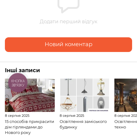
Додати перший відгук
Новий коментар
Інші записи
КНОПКА
ЗВ'ЯЗКУ
8 серпня 2025
8 серпня 2025
8 серпня 20
15 способів прикрасити
Освітлення заміського
Освітлення
дім гірляндами до
будинку
техно
Нового року