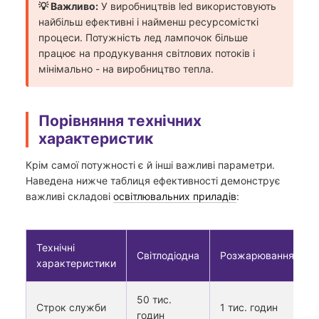
💡 Важливо:
У виробництвів led використовують
найбільш ефективні і найменш ресурсомісткі
процеси. Потужність лед лампочок більше
працює на продукування світлових потоків і
мінімально - на виробництво тепла.
Порівняння технічних
характеристик
Крім самої потужності є й інші важливі параметри.
Наведена нижче таблиця ефективності демонструє
важливі складові
освітлювальних приладів
:
Технічні
Світлодіодна
Розжарювання
характеристики
50 тис.
Cтрок служби
1 тис. годин
годин