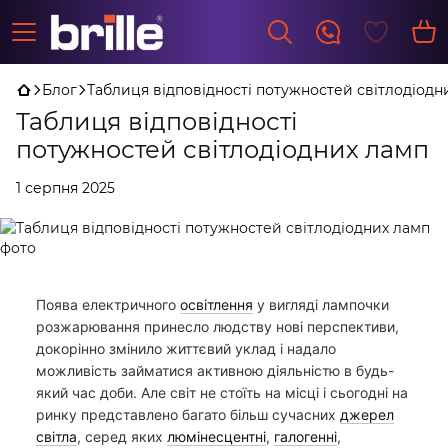
Блог
Таблиця відповідності потужностей світлодіодн
Таблиця відповідності
потужностей світлодіодних ламп
1 серпня 2025
Поява електричного
освітлення
у вигляді лампочки
розжарювання принесло людству нові перспективи,
докорінно змінило життєвий уклад і надало
можливість займатися активною діяльністю в будь-
який час доби. Але світ не стоїть на місці і сьогодні на
ринку представлено багато більш сучасних
джерел
світла
, серед яких
люмінесцентні
,
галогенні
,