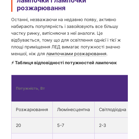
лампочки і лампочки
розжарювання
Останні, незважаючи на недавню появу, активно
набирають популярність і завойовують все більшу
частку ринку, витісняючи з неї аналоги. Це
відбувається, тому що для освітлення однієї і тієї ж
площі приміщення ЛЕД вимагає потужності значно
меншої, ніж для
лампочками розжарювання
.
⚡ Таблиця відповідності потужностей лампочок
С
Потужність, Вт
по
Л
Розжарювання
Люмінесцентна
Світлодіодна
20
5-7
2-3
2