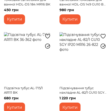
ванної HDL-DS 184 MR16 BK
ванної HDL-DS 149 GU10 ВК
MR16
450 грн
980 грн
Купити
Купити
Підсвітка тубус AL-715/1
Підсвічування тубус
AR111 BK
накладне AL-82/1 GU10 SGY
IP20 MR16
680 грн
1 220 грн
Купити
Купити