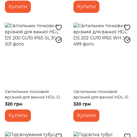
Купити
Купити
Світильник точковий
Світильник точковий
врізний для ванної HDL-DS
врізний для ванної HDL-DS
200 GU10 IP65 SL
202 GU10 IP65 WH
320 грн
320 грн
Купити
Купити