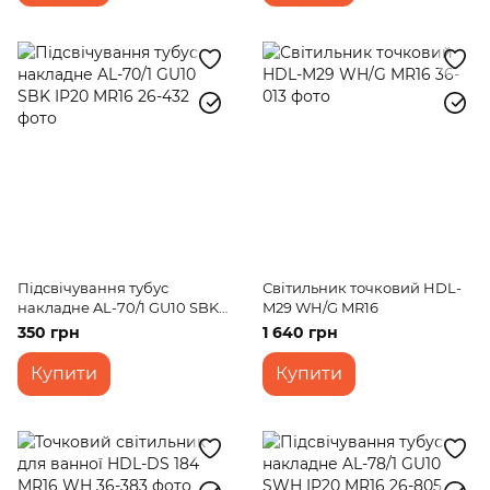
Підсвічування тубус
Світильник точковий HDL-
накладне AL-70/1 GU10 SBK
M29 WH/G MR16
IP20 MR16
350 грн
1 640 грн
Купити
Купити