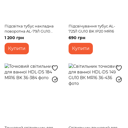
Підсвітка тубус накладна
Підсвічування тубус AL-
поворотна AL-79/1 GU10
725/1 GU10 BK IP20 MR16
Alum IP20
1 200 грн
690 грн
Купити
Купити
Точковий світильник для
Світильник точковий для