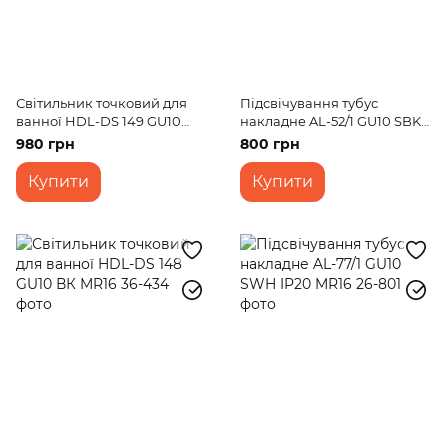
Світильник точковий для
Підсвічування тубус
ванної HDL-DS 149 GU10
накладне AL-52/1 GU10 SBK
WH MR16
IP20 MR16
980 грн
800 грн
Купити
Купити