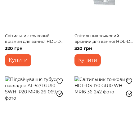
Світильник точковий
Світильник точковий
врізний для ванної HDL-DS
врізний для ванної HDL-DS
201 GU10 IP65 WH
201 GU10 IP65 SL
320 грн
320 грн
Купити
Купити