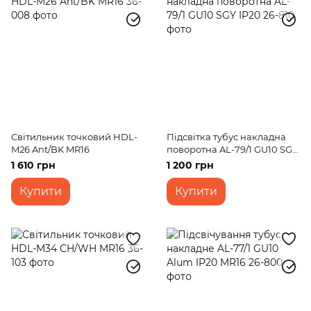
Світильник точковий HDL-
Підсвітка тубус накладна
M26 Ant/BK MR16
поворотна AL-79/1 GU10 SGY
IP20
1 610 грн
1 200 грн
Купити
Купити