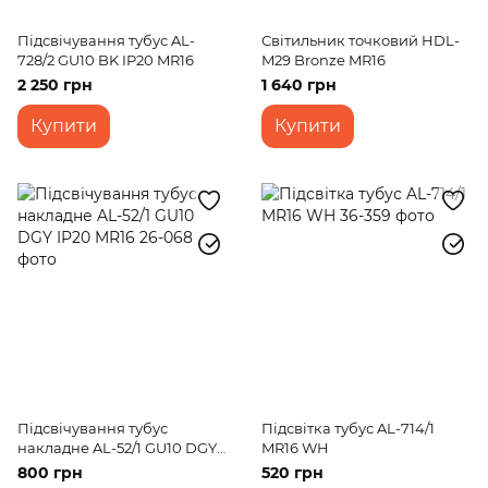
Підсвічування тубус AL-
Світильник точковий HDL-
728/2 GU10 BK IP20 MR16
M29 Bronze MR16
2 250 грн
1 640 грн
Купити
Купити
Підсвічування тубус
Підсвітка тубус AL-714/1
накладне AL-52/1 GU10 DGY
MR16 WH
IP20 MR16
800 грн
520 грн