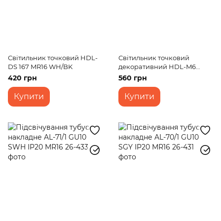
Світильник точковий HDL-
Світильник точковий
DS 167 MR16 WH/BK
декоративний HDL-M6
MR16 WH/G
420 грн
560 грн
Купити
Купити