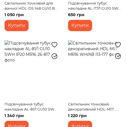
Світильник точковий для
Підсвічування тубус
ванної HDL-DS 148 GU10 ВК
накладне AL-77/1 GU10 SWH
MR16
IP20 MR16
1 050 грн
650 грн
Купити
Купити
Підсвічування тубус
Світильник точковий
накладне AL-81/1 GU10 SWH
декоративний HDL-M17
IP20 MR16
MR16 WH/AB
1 340 грн
1 220 грн
Купити
Купити