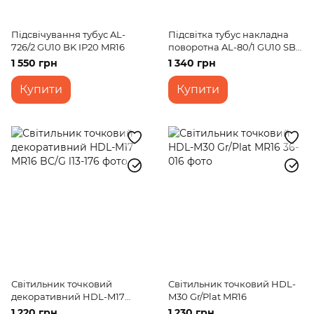
Підсвічування тубус AL-
Підсвітка тубус накладна
726/2 GU10 BK IP20 MR16
поворотна AL-80/1 GU10 SBK
IP20
1 550 грн
1 340 грн
Купити
Купити
Світильник точковий
Світильник точковий HDL-
декоративний HDL-M17
M30 Gr/Plat MR16
MR16 BC/G
1 220 грн
1 230 грн