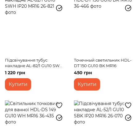
Підсвічування тубус
Точечный светильник HDL-
накладне AL-82/1 GU10 SWH
DT 150 GU10 BK MR16
IP20 MR16
1 220 грн
450 грн
Купити
Купити