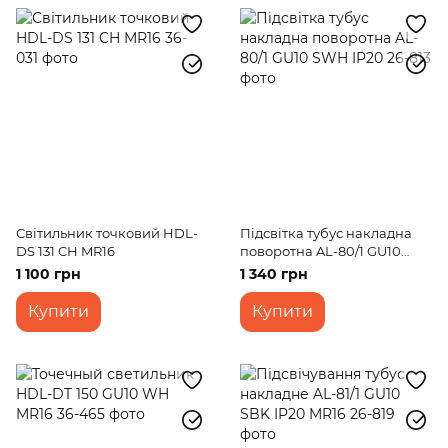
Світильник точковий HDL-
Підсвітка тубус накладна
DS 131 CH MR16
поворотна AL-80/1 GU10
SWH IP20
1 100 грн
1 340 грн
Купити
Купити