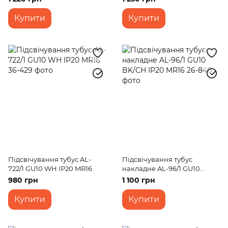
Купити
Купити
Підсвічування тубус AL-
Підсвічування тубус
722/1 GU10 WH IP20 MR16
накладне AL-96/1 GU10
BK/CH IP20 MR16
980 грн
1 100 грн
Купити
Купити