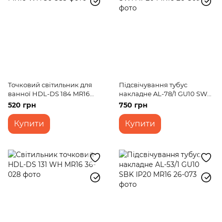
Точковий світильник для
Підсвічування тубус
ванної HDL-DS 184 MR16
накладне AL-78/1 GU10 SWH
WH
IP20 MR16
520 грн
750 грн
Купити
Купити