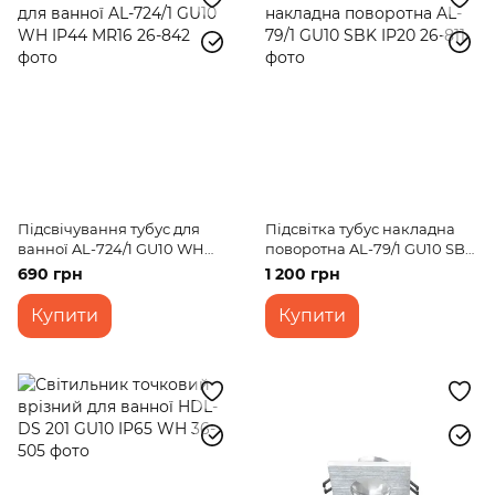
Підсвічування тубус для
Підсвітка тубус накладна
ванної AL-724/1 GU10 WH
поворотна AL-79/1 GU10 SBK
IP44 MR16
IP20
690 грн
1 200 грн
Купити
Купити