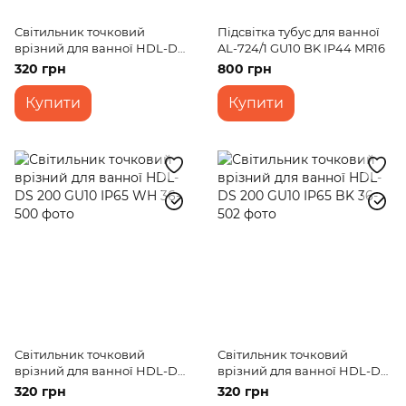
Світильник точковий
Підсвітка тубус для ванної
врізний для ванної HDL-DS
AL-724/1 GU10 BK IP44 MR16
201 GU10 IP65 BK
320 грн
800 грн
Купити
Купити
Світильник точковий
Світильник точковий
врізний для ванної HDL-DS
врізний для ванної HDL-DS
200 GU10 IP65 WH
200 GU10 IP65 BK
320 грн
320 грн