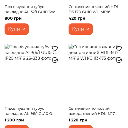
Підсвічування тубус
Світильник точковий HDL-
накладне AL-52/1 GU10 SWH
DS 170 GU10 WH MR16
IP20 MR16
800 грн
420 грн
Купити
Купити
Підсвічування тубус
Світильник точковий
накладне AL-96/1 GU10 G
декоративний HDL-M17
IP20 MR16
MR16 WH/G
1 200 грн
1 220 грн