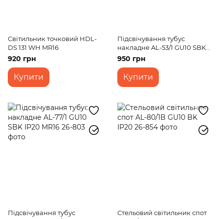
Світильник точковий HDL-
Підсвічування тубус
DS 131 WH MR16
накладне AL-53/1 GU10 SBK
IP20 MR16
920 грн
950 грн
Купити
Купити
Підсвічування тубус
Стельовий світильник спот