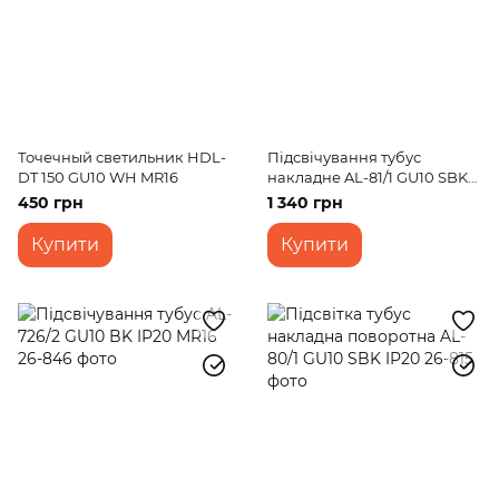
Точечный светильник HDL-
Підсвічування тубус
DT 150 GU10 WH MR16
накладне AL-81/1 GU10 SBK
IP20 MR16
450 грн
1 340 грн
Купити
Купити