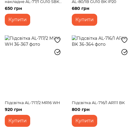
накладне AL-77/1 GU10 SBK
AL-80/1B GU10 BK ІР20
IP20 MR16
650 грн
680 грн
Купити
Купити
Підсвітка AL-717/2 MR16 WH
Підсвітка AL-716/1 AR111 BK
920 грн
800 грн
Купити
Купити