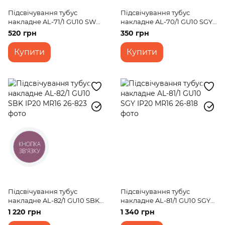
Підсвічування тубус
Підсвічування тубус
накладне AL-71/1 GU10 SWH
накладне AL-70/1 GU10 SGY
IP20 MR16
IP20 MR16
520 грн
350 грн
Купити
Купити
КНОПКА
ЗВ'ЯЗКУ
Підсвічування тубус
Підсвічування тубус
накладне AL-82/1 GU10 SBK
накладне AL-81/1 GU10 SGY
IP20 MR16
IP20 MR16
1 220 грн
1 340 грн