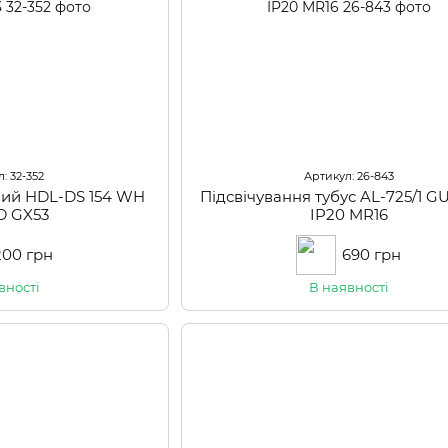
: 32-352
Артикул: 26-843
вий HDL-DS 154 WH
Підсвічування тубус AL-725/1 
ED GX53
IP20 MR16
200 грн
690 грн
вності
В наявності