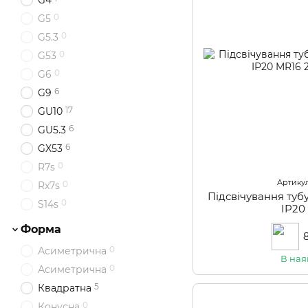
G4
0
G5
0
G5.3
0
G53
0
G6
6
G9
17
GU10
6
GU5.3
6
GX53
0
R7s
Артикул
0
Rx7s
Підсвічування туб
0
S14s
IP20
Форма
0
Асиметрична
В ная
0
Асиметрична
5
Квадратна
0
Конусна