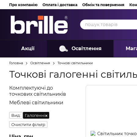
Перейти до основного контенту
Про компанію
Оплата і доставка
Обмін та повернення
Кон
Акції
Освітлення
Маг
Головна
Освітлення
Точкові світильники
Точкові галогенні світил
Комплектуючі до
точкових світильників
Меблеві світильники
Вид:
Галогенні
Очистити фільтр
Ціна, грн