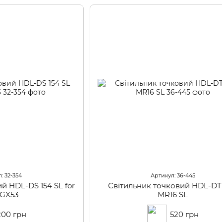
: 32-354
Артикул: 36-445
й HDL-DS 154 SL for
Світильник точковий HDL-DT 1
 GX53
MR16 SL
200 грн
520 грн