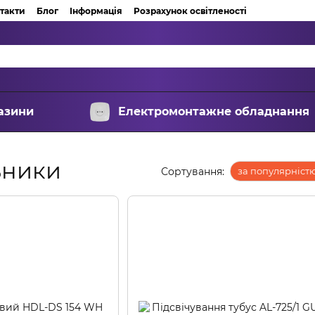
такти
Блог
Інформація
Розрахунок освітленості
азини
Електромонтажне обладнання
ьники
Сортування:
за популярніст