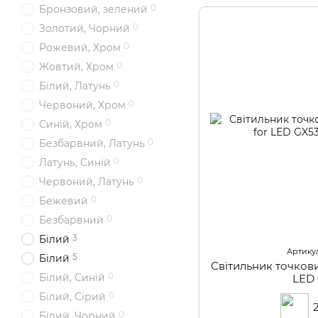
0
Бронзовий, зелений
0
Золотий, Чорний
0
Рожевий, Хром
0
Жовтий, Хром
0
Білий, Латунь
0
Червоний, Хром
0
Синій, Хром
0
Безбарвний, Латунь
0
Латунь, Синій
0
Червоний, Латунь
0
Бежевий
0
Безбарвний
3
Білий
Артикул
5
Білий
Світильник точкови
0
Білий, Синій
LED
0
Білий, Сірий
0
Білий, Чорний