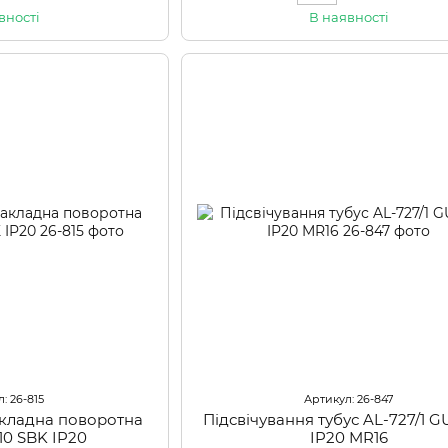
вності
В наявності
: 26-815
Артикул: 26-847
накладна поворотна
Підсвічування тубус AL-727/1 G
10 SBK IP20
IP20 MR16