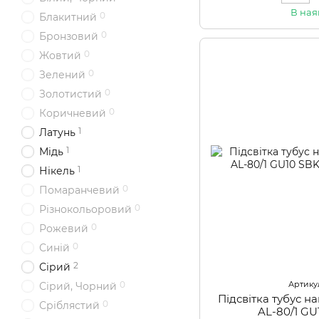
В ная
0
Блакитний
0
Бронзовий
0
Жовтий
0
Зелений
0
Золотистий
0
Коричневий
1
Латунь
1
Мідь
1
Нікель
0
Помаранчевий
0
Різнокольоровий
0
Рожевий
0
Синій
2
Сірий
Артикул
0
Сірий, Чорний
Підсвітка тубус 
0
Сріблястий
AL-80/1 GU