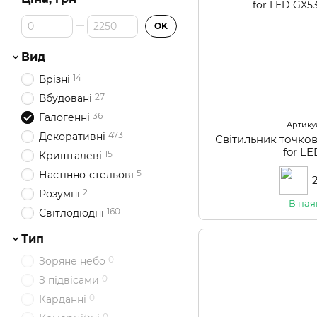
Від Ціна, грн
До Ціна, грн
OK
Вид
14
Врізні
27
Вбудовані
36
Галогенні
Артикул
473
Декоративні
Світильник точко
for L
15
Кришталеві
5
Настінно-стельові
2
Розумні
В ная
160
Світлодіодні
Тип
0
Зоряне небо
0
З підвісами
0
Карданні
0