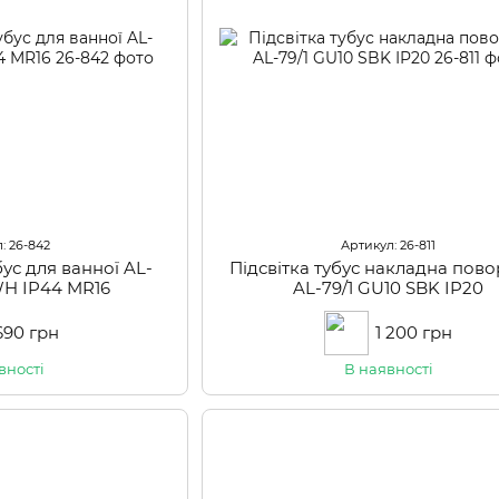
: 26-842
Артикул: 26-811
бус для ванної AL-
Підсвітка тубус накладна пов
WH IP44 MR16
AL-79/1 GU10 SBK IP20
690 грн
1 200 грн
вності
В наявності