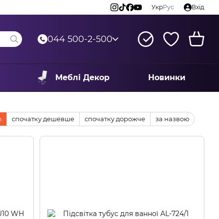
Укр
Рус
Вхід
044 500-2-500
Меблі Декор
Новинки
ю
спочатку дешевше
спочатку дорожче
за назвою