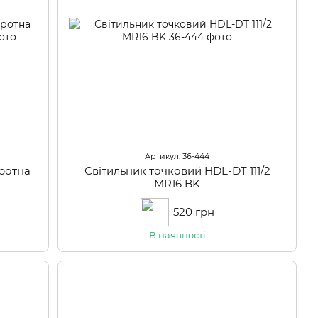
Артикул: 36-444
оротна
Світильник точковий HDL-DT 111/2
MR16 BK
520 грн
В наявності