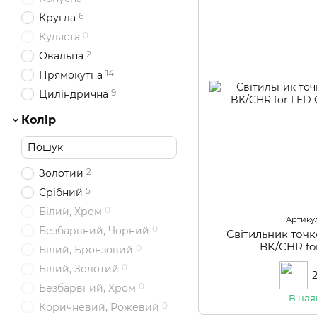
6
Кругла
0
Куляста
2
Овальна
14
Прямокутна
9
Циліндрична
Колір
2
Золотий
5
Срібний
0
Білий, Хром
Артикул
0
Безбарвний, Чорний
Світильник точ
BK/CHR fo
0
Білий, Бронзовий
0
Білий, Золотий
0
Безбарвний, Хром
В ная
0
Коричневий, Рожевий