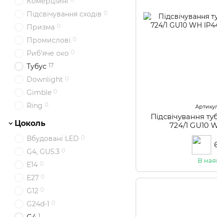
Комерційні
0
Підсвічування сходів
0
Призма
0
Промислові
0
Риб’яче око
17
Тубус
0
Downlight
0
Gimble
0
Ring
Артикул
Підсвічування ту
Цоколь
724/1 GU10 
0
Вбудовані LED
0
G4, GU5.3
В ная
0
E14
0
E27
0
G12
0
G24d-1
1