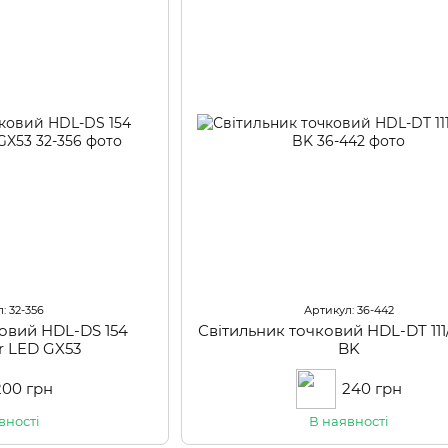
: 32-356
Артикул: 36-442
ковий HDL-DS 154
Світильник точковий HDL-DT 111
r LED GX53
BK
200 грн
240 грн
вності
В наявності