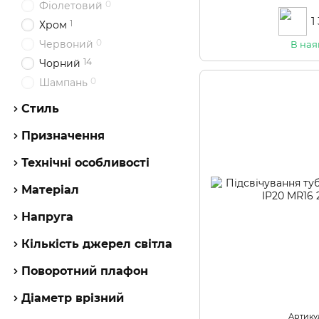
0
Фіолетовий
1
1
Хром
0
Червоний
В ная
14
Чорний
0
Шампань
Стиль
Призначення
Технічні особливості
Матеріал
Напруга
Кількість джерел світла
Поворотний плафон
Діаметр врізний
Артикул