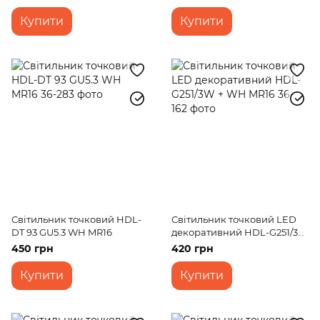
Купити
Купити
Світильник точковий HDL-
Світильник точковий LED
DT 93 GU5.3 WH MR16
декоративний HDL-G251/3W
+ WH MR16
450 грн
420 грн
Купити
Купити