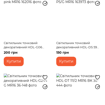
Світильник точковий
Світильник точковий
декоративний HDL-G06
декоративний HDL-DS 59
pink MR16
PS/G MR16
200 грн
150 грн
Купити
Купити