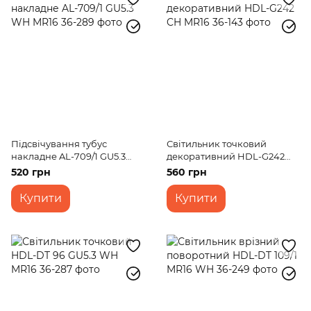
Підсвічування тубус
Світильник точковий
накладне AL-709/1 GU5.3
декоративний HDL-G242
WH MR16
CH MR16
520 грн
560 грн
Купити
Купити