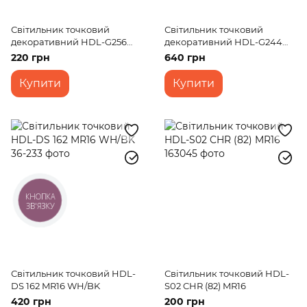
Світильник точковий
Світильник точковий
декоративний HDL-G256
декоративний HDL-G244
WH MR16
CH MR16
220 грн
640 грн
Купити
Купити
КНОПКА
ЗВ'ЯЗКУ
Світильник точковий HDL-
Світильник точковий HDL-
DS 162 MR16 WH/BK
S02 CHR (82) MR16
420 грн
200 грн