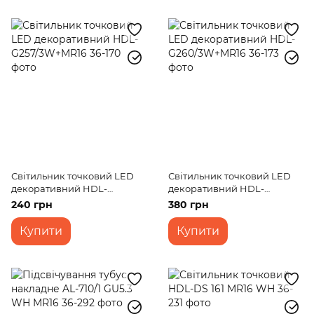
Світильник точковий LED
Світильник точковий LED
декоративний HDL-
декоративний HDL-
G257/3W+MR16
G260/3W+MR16
240 грн
380 грн
Купити
Купити