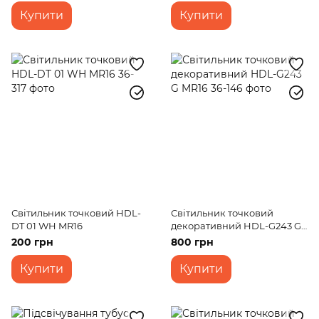
Купити
Купити
Світильник точковий HDL-
Світильник точковий
DT 01 WH MR16
декоративний HDL-G243 G
MR16
200 грн
800 грн
Купити
Купити