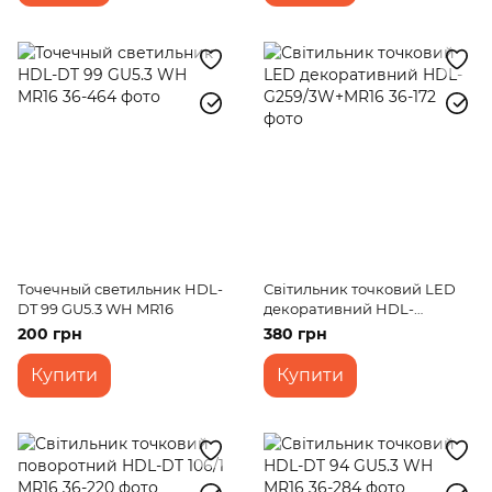
Точечный светильник HDL-
Світильник точковий LED
DT 99 GU5.3 WH MR16
декоративний HDL-
G259/3W+MR16
200 грн
380 грн
Купити
Купити