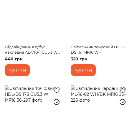
Підсвічування тубус
Світильник точковий HDL-
накладне AL-710/1 GU5.3 WH
DS 161 MR16 WH
MR16
440 грн
320 грн
Купити
Купити