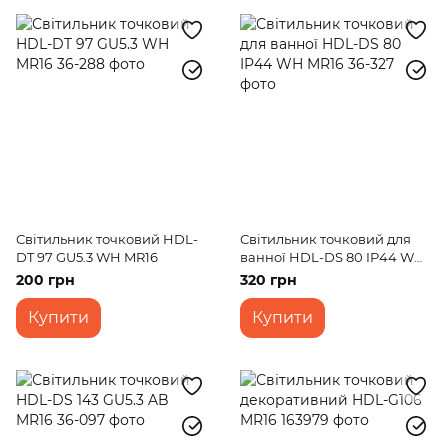
Світильник точковий HDL-
Світильник точковий для
DT 97 GU5.3 WH MR16
ванної HDL-DS 80 IP44 WH
MR16
200 грн
320 грн
Купити
Купити