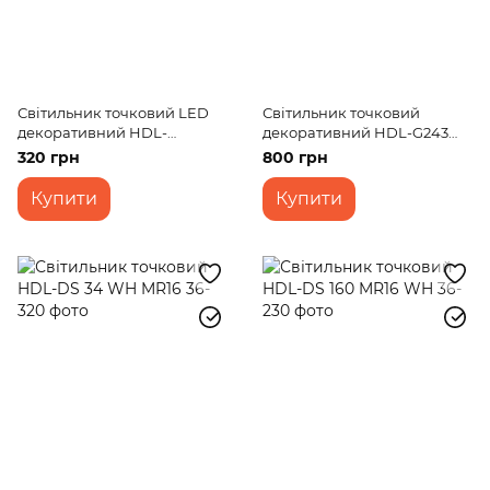
Світильник точковий LED
Світильник точковий
декоративний HDL-
декоративний HDL-G243
G258/3W+MR16
CH MR16
320 грн
800 грн
Купити
Купити