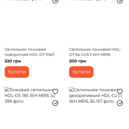
Світильник точковий
Світильник точковий HDL-
поворотний HDL-DT 106/1
DT 94 GU5.3 WH MR16
MR16
320 грн
200 грн
Купити
Купити