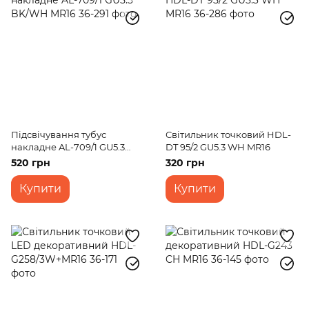
Підсвічування тубус
Світильник точковий HDL-
накладне AL-709/1 GU5.3
DT 95/2 GU5.3 WH MR16
BK/WH MR16
520 грн
320 грн
Купити
Купити