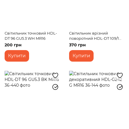
Світильник точковий HDL-
Світильник врізний
DT 96 GU5.3 WH MR16
поворотний HDL-DT 109/1
MR16 WH
200 грн
370 грн
Купити
Купити