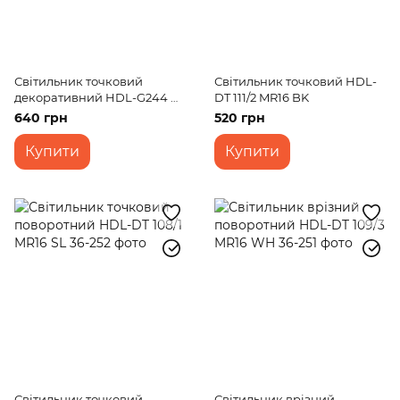
Світильник точковий
Світильник точковий HDL-
декоративний HDL-G244 G
DT 111/2 MR16 BK
MR16
640 грн
520 грн
Купити
Купити
Світильник точковий
Світильник врізний