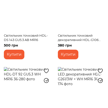
Світильник точковий HDL-
Світильник точковий
DS 143 GU5.3 AB MR16
декоративний HDL-G106
MR16
500 грн
380 грн
Купити
Купити