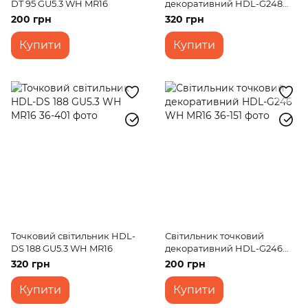
DT 95 GU5.3 WH MR16
декоративний HDL-G248
WH MR16
200 грн
320 грн
Купити
Купити
Точковий світильник HDL-
Світильник точковий
DS 188 GU5.3 WH MR16
декоративний HDL-G246
WH MR16
320 грн
200 грн
Купити
Купити