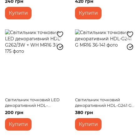
240 грн
420 грн
Купити
Купити
Світильник точковий LED
Світильник точковий
декоративний HDL-
декоративний HDL-G241 G
G262/3W + WH MR16
MR16
200 грн
380 грн
Купити
Купити