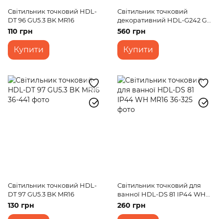
Світильник точковий HDL-
Світильник точковий
DT 96 GU5.3 BK MR16
декоративний HDL-G242 G
MR16
110 грн
560 грн
Купити
Купити
Світильник точковий HDL-
Світильник точковий для
DT 97 GU5.3 BK MR16
ванної HDL-DS 81 IP44 WH
MR16
130 грн
260 грн