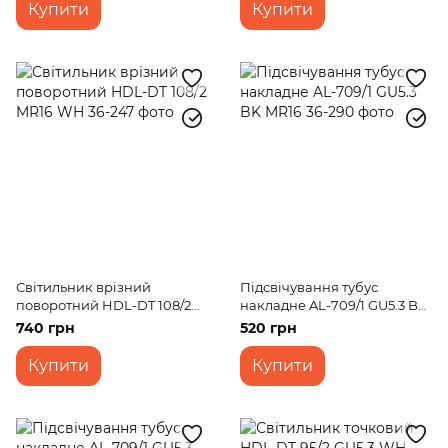
Купити
Купити
Світильник врізний
Підсвічування тубус
поворотний HDL-DT 108/2
накладне AL-709/1 GU5.3 BK
MR16 WH
MR16
740 грн
520 грн
Купити
Купити