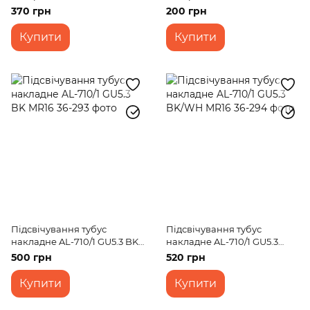
WH MR16
MR16
370 грн
200 грн
Купити
Купити
Підсвічування тубус
Підсвічування тубус
накладне AL-710/1 GU5.3 BK
накладне AL-710/1 GU5.3
MR16
BK/WH MR16
500 грн
520 грн
Купити
Купити