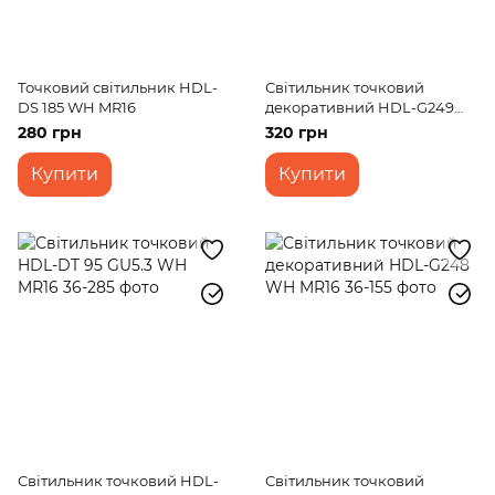
Точковий світильник HDL-
Світильник точковий
DS 185 WH MR16
декоративний HDL-G249
WH MR16
280 грн
320 грн
Купити
Купити
Світильник точковий HDL-
Світильник точковий