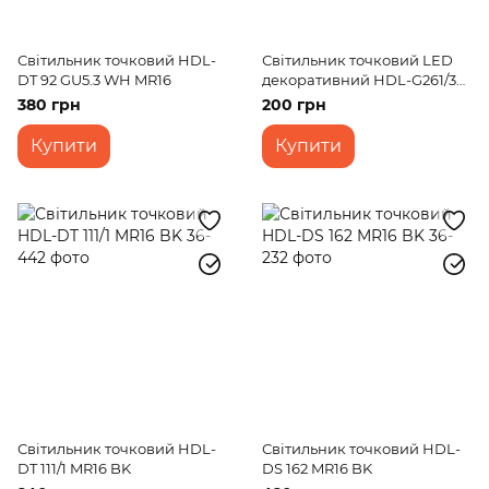
Світильник точковий HDL-
Світильник точковий LED
DT 92 GU5.3 WH MR16
декоративний HDL-G261/3W
+ WH MR16
380 грн
200 грн
Купити
Купити
Світильник точковий HDL-
Світильник точковий HDL-
DT 111/1 MR16 BK
DS 162 MR16 BK