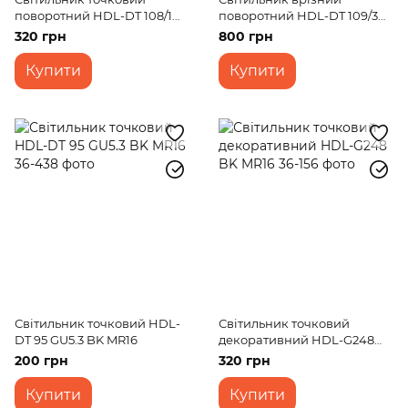
поворотний HDL-DT 108/1
поворотний HDL-DT 109/3
MR16 SL
MR16 WH
320 грн
800 грн
Купити
Купити
Світильник точковий HDL-
Світильник точковий
DT 95 GU5.3 BK MR16
декоративний HDL-G248
BK MR16
200 грн
320 грн
Купити
Купити