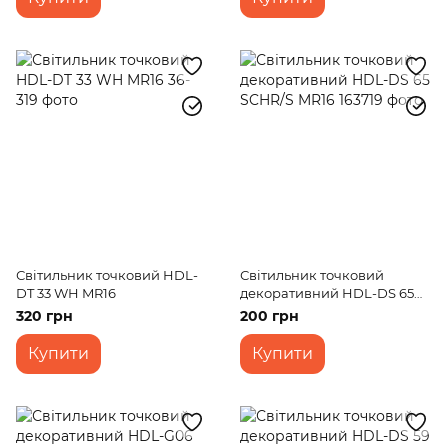
Світильник точковий HDL-
Світильник точковий
DT 33 WH MR16
декоративний HDL-DS 65
SCHR/S MR16
320 грн
200 грн
Купити
Купити