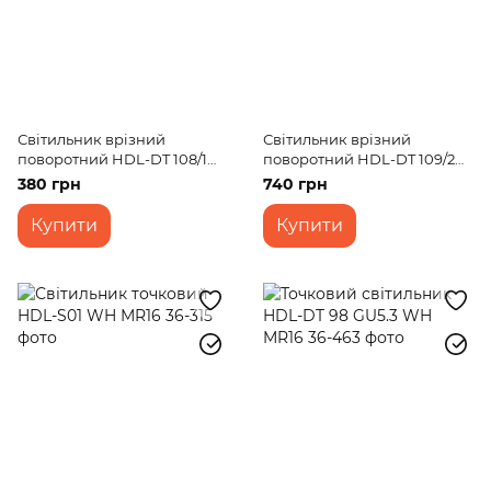
Світильник врізний
Світильник врізний
поворотний HDL-DT 108/1
поворотний HDL-DT 109/2
MR16 WH
MR16 WH
380 грн
740 грн
Купити
Купити