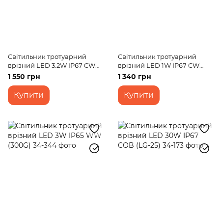
Світильник тротуарний
Світильник тротуарний
врізний LED 3.2W IP67 CW
врізний LED 1W IP67 CW
(BY-19/49)
(BY-15/16)
1 550 грн
1 340 грн
Купити
Купити