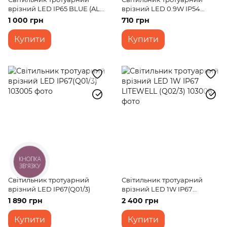
врізний LED IP65 BLUE (AL-
врізний LED 0.9W IP54
11/20)
(303/9)
1 000 грн
710 грн
Купити
Купити
КНОПКА
ЗВ'ЯЗКУ
Світильник тротуарний
Світильник тротуарний
врізний LED IP67(Q01/3)
врізний LED 1W IP67
LITEWELL (Q02/3)
1 890 грн
2 400 грн
Купити
Купити