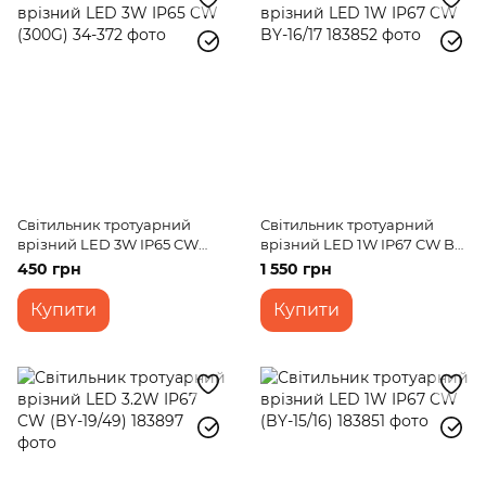
Консольні світильники
Світильники для басейну
Світильник тротуарний
Світильник тротуарний
врізний LED 3W IP65 CW
врізний LED 1W IP67 CW BY-
(300G)
16/17
450 грн
1 550 грн
Купити
Купити