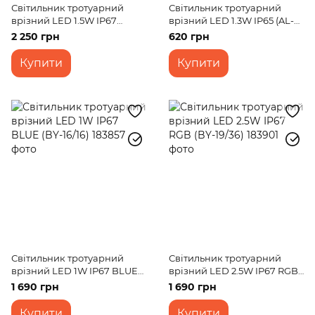
Світильник тротуарний
Світильник тротуарний
врізний LED 1.5W IP67
врізний LED 1.3W IP65 (AL-
WHITE (BY-17/24)
10/21)
2 250 грн
620 грн
Купити
Купити
Світильник тротуарний
Світильник тротуарний
врізний LED 1W IP67 BLUE
врізний LED 2.5W IP67 RGB
(BY-16/16)
(BY-19/36)
1 690 грн
1 690 грн
Купити
Купити