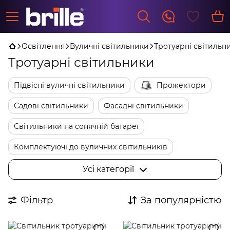
Освітлення
Вуличні світильники
Тротуарні світильн
Тротуарні світильники
Підвісні вуличні світильники
Прожектори
Садові світильники
Фасадні світильники
Світильники на сонячній батареї
Комплектуючі до вуличних світильників
Ліхтарні стовбики
Ретро гірлянди лампочки
Усі категорії
Ліхтарні стовпи
Грунтові світильники
Фільтр
За популярністю
Тротуарні світильники
Настінні вуличні світильники