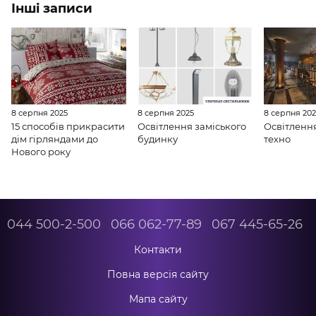
Інші записи
8 серпня 2025
8 серпня 2025
8 серпня 20
15 способів прикрасити
Освітлення заміського
Освітлення
дім гірляндами до
будинку
техно
Нового року
044 500-2-500
066 062-77-89
067 445-65-26
Контакти
Повна версія сайту
Мапа сайту