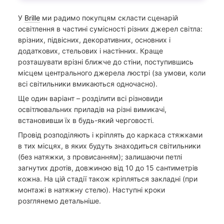
У
Brille
ми радимо покупцям скласти сценарій
освітлення в частині сумісності різних джерел світла:
врізних, підвісних, декоративних, основних і
додаткових, стельових і настінних. Краще
розташувати врізні ближче до стіни, поступившись
місцем центрального джерела люстрі (за умови, коли
всі світильники вмикаються одночасно).
Ще один варіант – розділити всі різновиди
освітлювальних приладів на різні вимикачі,
встановивши їх в будь-який черговості.
Провід розподіляють і кріплять до каркаса стяжками
в тих місцях, в яких будуть знаходиться світильники
(без натяжки, з провисанням); залишаючи петлі
загнутих дротів, довжиною від 10 до 15 сантиметрів
кожна. На цій стадії також кріпляться закладні (при
монтажі в натяжну стелю). Наступні кроки
розглянемо детальніше.