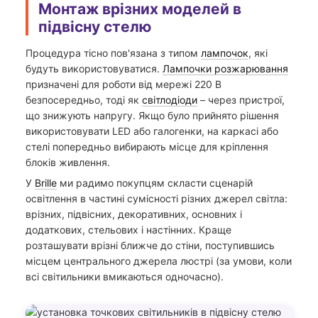
Монтаж врізних моделей в
підвісну стелю
Процедура тісно пов'язана з типом
лампочок
, які
будуть використовуватися.
Лампочки розжарювання
призначені для роботи від мережі 220 В
безпосередньо, тоді як
світлодіоди
– через пристрої,
що знижують напругу. Якщо було прийнято рішення
використовувати LED або галогенки, на каркасі або
стелі попередньо вибирають місце для кріплення
блоків живлення.
У
Brille
ми радимо покупцям скласти сценарій
освітлення в частині сумісності різних джерел світла:
врізних, підвісних, декоративних, основних і
додаткових, стельових і настінних. Краще
розташувати врізні ближче до стіни, поступившись
місцем центрального джерела люстрі (за умови, коли
всі світильники вмикаються одночасно).