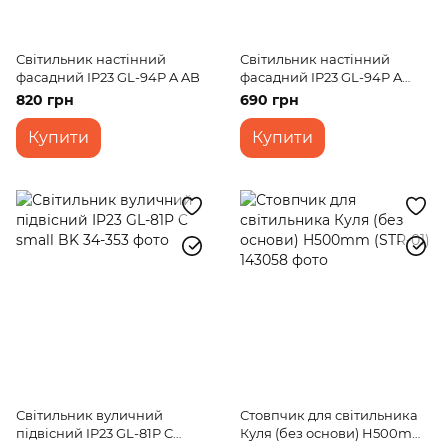
Світильник настінний
Світильник настінний
фасадний IP23 GL-94P A AB
фасадний IP23 GL-94P A
small AB
820 грн
690 грн
Купити
Купити
Світильник вуличний
Стовпчик для світильника
підвісний IP23 GL-81P C
Куля (без основи) H500mm