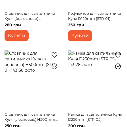
Стовпчик для світильника
Рефлектор для світильника
Куля (без основи)
Куля D120mm (STR-01)
H1000mm BK (STR-01)
280 грн
250 грн
Купити
Купити
Стовпчик для світильника
Рамка для світильника Куля
Куля (з основою) H500mm
D250mm (STR-05)
(STR-01)
250 грн
200 грн