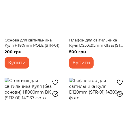
Основа для світильника
Плафон для світильника
Куля H180mm POLE (STR-01)
Куля D250x95mm Glass (STR-
01)
200 грн
500 грн
Купити
Купити