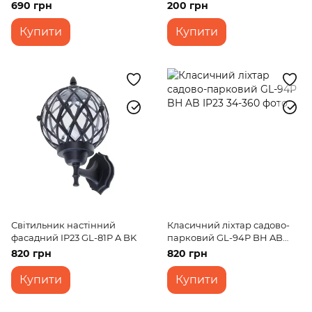
small BK
(STR-01)
690 грн
200 грн
Купити
Купити
Світильник настінний
Класичний ліхтар садово-
фасадний IP23 GL-81P A BK
парковий GL-94P BH AB
IP23
820 грн
820 грн
Купити
Купити