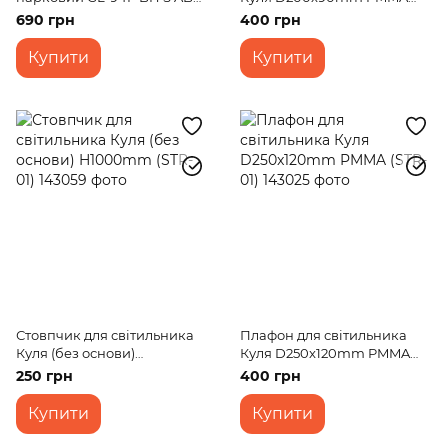
IP23
(STR-01)
690 грн
400 грн
Купити
Купити
Стовпчик для світильника
Плафон для світильника
Куля (без основи)
Куля D250x120mm PMMA
H1000mm (STR-01)
(STR-01)
250 грн
400 грн
Купити
Купити