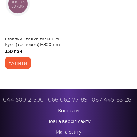
КНОПКА
ЗВ'ЯЗКУ
Стовпчик для світильника
Куля (з основою) H800mm
(STR-02)
350 грн
Купити
044 500-2-500
066 062-77-89
067 445-65-26
Контакти
Повна версія сайту
Мапа сайту