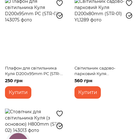
Плафон для світильника
Світильник садово-
Куля D200x95mm PC (STR-
парковий Куля
01)
D200x80mm (STR-01)
250 грн
560 грн
Купити
Купити