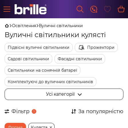
Освітлення
Вуличні світильники
Вуличні світильники кулясті
Підвісні вуличні світильники
Прожектори
Садові світильники
Фасадні світильники
Світильники на сонячній батареї
Комплектуючі до вуличних світильників
Ліхтарні стовбики
Ретро гірлянди лампочки
Усі категорії
Ліхтарні стовпи
Грунтові світильники
Фільтр
За популярністю
1
Тротуарні світильники
Настінні вуличні світильники
Форма
Куляста