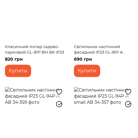
Класичний ліхтар садово-
Світильник настінний
парковий GL-81P BH BK IP23
фасадний IP23 GL-81P A
small BK
820 грн
690 грн
Купити
Купити