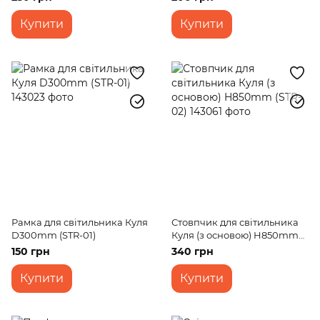
Купити
Купити
Рамка для світильника Куля
Стовпчик для світильника
D300mm (STR-01)
Куля (з основою) H850mm
(STR-02)
150 грн
340 грн
Купити
Купити