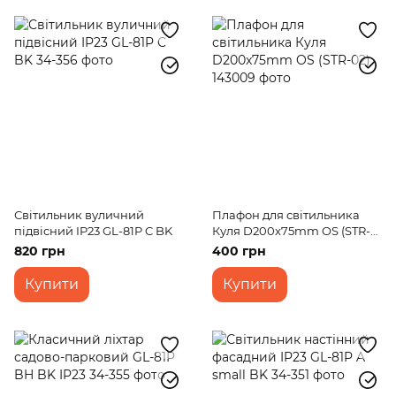
Світильник вуличний
Плафон для світильника
підвісний IP23 GL-81P C BK
Куля D200x75mm OS (STR-
02)
820 грн
400 грн
Купити
Купити