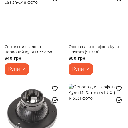
Світильник садово-
Основа для плафона Куля
парковий Куля D155x95mm
D95mm (STR-01)
PMMA (STR-09)
340 грн
300 грн
Купити
Купити