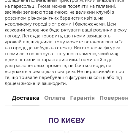
обладнана поливальнім пристроєм, який знаходитися
на парасольці. Гнома можна поселити на галявині,
засіяній зеленою травичкою, на великий клумбі з
розсипом різноманітних барвистих квітів, на
невеликому городі з огірками і баклажанами. Цей
казковий чоловічок буде рятувати ваші рослини в суху
погоду. Легенда говорить, що гноми захищають
урожай від шкідників, тому можете встановлювати їх
на городі, де-небудь на стежці. Виготовлена ​​фігурка
гномиків з полістоуна – штучного каменю, який має
відмінні технічні характеристики. Гноми стійкі до
ультрафіолетових променів, не бояться води, не
вступають в реакцію з повітрям. Не переживайте про
те, що тривале перебування фігурки на сонці або під
дощем зможе їй зашкодити.
Доставка
Оплата
Гарантія
Поверненн
ПО КИЄВУ