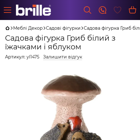
Меблі Декор
Садові фігурки
Садова фігурка Гриб біл
Садова фігурка Гриб білий з
їжачками і яблуком
Артикул:
yl1475
Залишити відгук