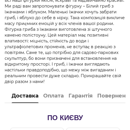
Всі наші фігурки якісні, яскраві та надзвичайно красиві.
Ми раді вам запропонувати фігурку – Білий гриб з
їжачками і яблуком. Маленькі їжачки хочуть забрати
гриб, і яблуко до себе в нірку. Така композиція викличе
масу приємних емоцій у всіх членів вашої родини.
Фігурка гриба з їжаками виготовлена ​​зі штучного
каменю полістоуну. Цей матеріал має позитивні
влативості: міцність, стійкість до води і
ультрафіолетових променів, не вступає в реакцію з
повітрям. Саме те, що потрібно для садово-паркових
скульптур, бо вони призначені для встановлення на
відкритому просторі. І гриб, і їжачки виглядають
настільки правдоподібно, що межу між вигаданим і
реальним провести дуже складно. Прикрашайте свій
двір разом з нами!
Доставка
Оплата
Гарантія
Поверненн
ПО КИЄВУ