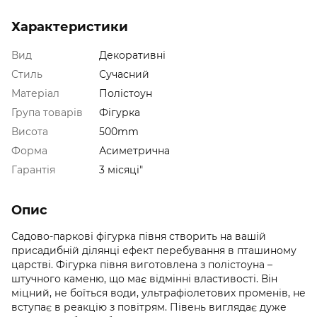
Характеристики
Вид
Декоративні
Стиль
Сучасний
Матеріал
Полістоун
Група товарів
Фігурка
Висота
500mm
Форма
Асиметрична
Гарантія
3 місяці"
Опис
Садово-паркові фігурка півня створить на вашій
присадибній ділянці ефект перебування в пташиному
царстві. Фігурка півня виготовлена ​​з полістоуна –
штучного каменю, що має відмінні властивості. Він
міцний, не боїться води, ультрафіолетових променів, не
вступає в реакцію з повітрям. Півень виглядає дуже