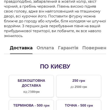
правдоподібно, забарвлений в жовтий колір, хвіст
чорний, а гребінь червоний. Півень високо підняв
свою голову, адже він найголовніший на пташиному
дворі, всі курочки його. Поставити фігурку можна
ближче до городу або клумби, біля колодязя чи штучної
водойми. З перших днів перебування півня на вашій
прибудинкової території, ви побачите, як все наволо
змінилось.
Доставка
Оплата
Гарантія
Поверненн
ПО КИЄВУ
БЕЗКОШТОВНА
250 грн
ДОСТАВКА
до
2500 грн
від 25
00грн
ТЕРМІНОВА - 500 грн
ТОЧНА - 500 грн