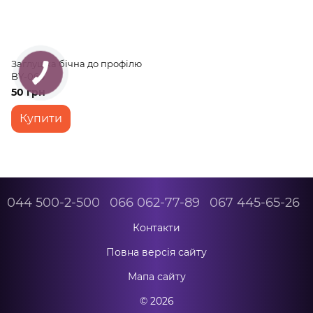
Заглушка бічна до профілю
BY-066
50 грн
Купити
044 500-2-500
066 062-77-89
067 445-65-26
Контакти
Повна версія сайту
Мапа сайту
© 2026