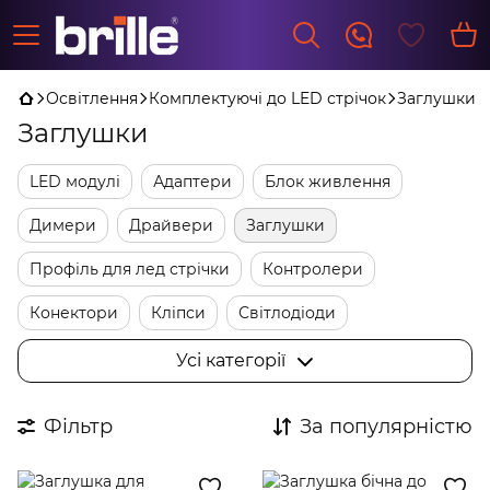
Освітлення
Комплектуючі до LED стрічок
Заглушки
Заглушки
LED модулі
Адаптери
Блок живлення
Димери
Драйвери
Заглушки
Профіль для лед стрічки
Контролери
Конектори
Кліпси
Світлодіоди
Трансформатори
Фурнитура
Усі категорії
Фільтр
За популярністю