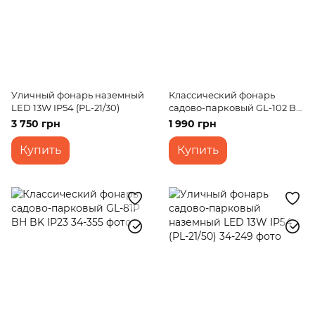
Уличный фонарь наземный
Классический фонарь
LED 13W IP54 (PL-21/30)
садово-парковый GL-102 BH
BK/G IP33
3 750 грн
1 990 грн
Купить
Купить