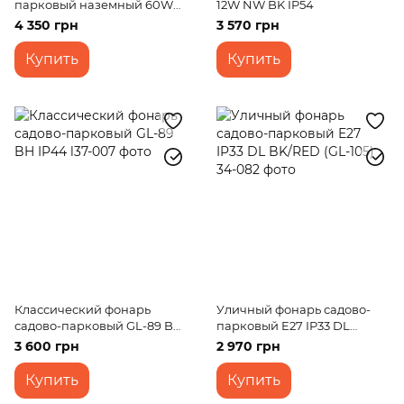
парковый наземный 60W
12W NW BK IP54
E27 IP33 S AG8 (PL-07)
4 350 грн
3 570 грн
Купить
Купить
Классический фонарь
Уличный фонарь садово-
садово-парковый GL-89 BH
парковый E27 IP33 DL
IP44
BK/RED (GL-105)
3 600 грн
2 970 грн
Купить
Купить