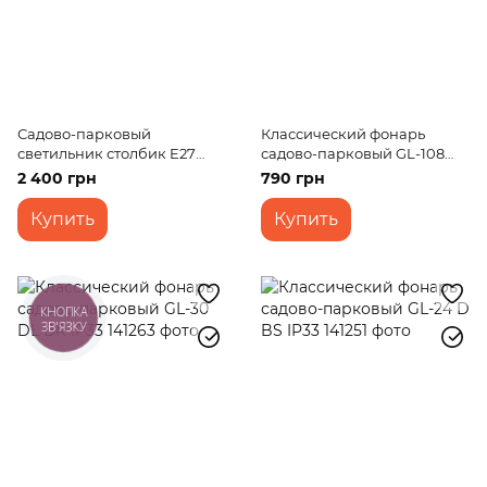
Садово-парковый
Классический фонарь
светильник столбик E27
садово-парковый GL-108
IP44 S (PL-12/80)
BH MB IP33
2 400 грн
790 грн
Купить
Купить
КНОПКА
ЗВ'ЯЗКУ