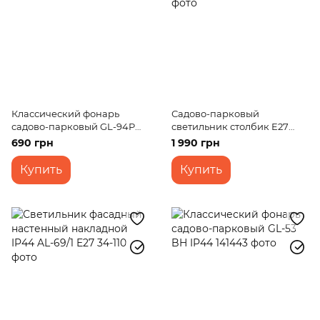
Классический фонарь
Садово-парковый
садово-парковый GL-94P
светильник столбик E27
BH S AB IP23
IP44 (PL-12/30)
690 грн
1 990 грн
Купить
Купить