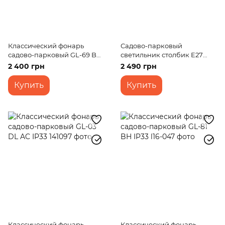
Классический фонарь
Садово-парковый
садово-парковый GL-69 BH
светильник столбик E27
IP33
IP54 (PL-18/50)
2 400 грн
2 490 грн
Купить
Купить
Классический фонарь
Классический фонарь