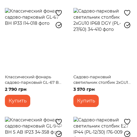
Классический фонарь
Садово-парковый
садово-парковый GL-67 BH
светильник столбик 2xGU10
IP33
IP68 DGY (PL-27/60)
2 790 грн
3 570 грн
Купить
Купить