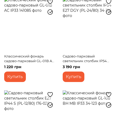
Классический фонарь
Садово-парковый
садово-парковый GL-01B AC
светильник столбик IP54
IP33
E27 DGY (PL-24/80)
1 220 грн
3 190 грн
Купить
Купить