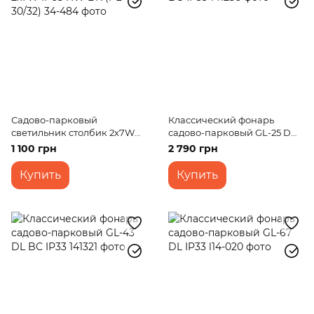
Садово-парковый
Классический фонарь
светильник столбик 2х7W
садово-парковый GL-25 D
IP65 NW BK (PL-30/32)
BG IP33
1 100 грн
2 790 грн
Купить
Купить