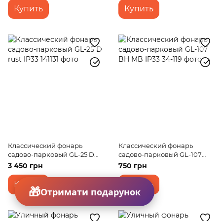
Купить
Купить
Классический фонарь
Классический фонарь
садово-парковый GL-25 D
садово-парковый GL-107
rust IP33
BH MB IP33
3 450 грн
750 грн
Купить
Купить
Отримати подарунок