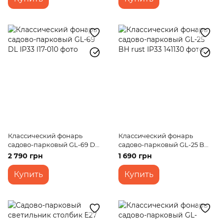
Классический фонарь
Классический фонарь
садово-парковый GL-69 DL
садово-парковый GL-25 BH
IP33
rust IP33
2 790 грн
1 690 грн
Купить
Купить