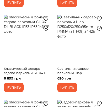
Купить
Купить
Классический фонарь
Светильник садово-
садово-парковый GL-04 DL
парковый Шар
BLACK ІР33 IP33
D250x120/250x95mm PMMA
6 899 грн
620 грн
(STR-09)
Купить
Купить