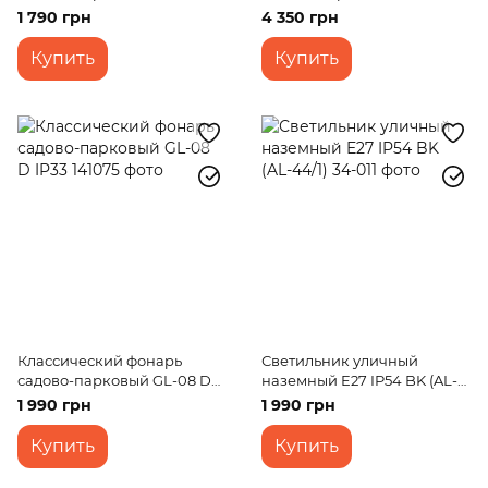
BG IP33
IP44
1 790 грн
4 350 грн
Купить
Купить
Классический фонарь
Светильник уличный
садово-парковый GL-08 D
наземный E27 IP54 BK (AL-
IP33
44/1)
1 990 грн
1 990 грн
Купить
Купить