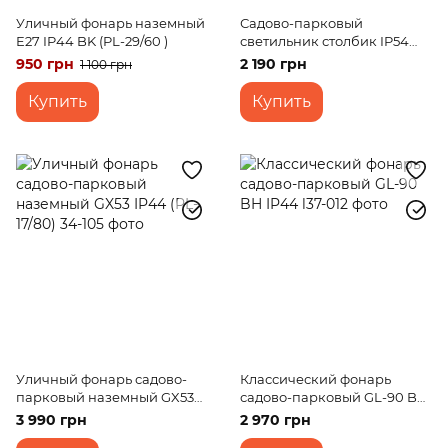
Уличный фонарь наземный
Садово-парковый
E27 IP44 BK (PL-29/60 )
светильник столбик IP54
E27 DGY (PL-24/40)
950 грн
2 190 грн
1 100 грн
Купить
Купить
Уличный фонарь садово-
Классический фонарь
парковый наземный GX53
садово-парковый GL-90 BH
IP44 (PL-17/80)
IP44
3 990 грн
2 970 грн