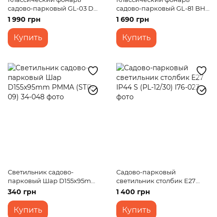
садово-парковый GL-03 DL
садово-парковый GL-81 BH
AC IP33
IP33
1 990 грн
1 690 грн
Купить
Купить
Светильник садово-
Садово-парковый
парковый Шар D155x95mm
светильник столбик E27
PMMA (STR-09)
IP44 S (PL-12/30)
340 грн
1 400 грн
Купить
Купить