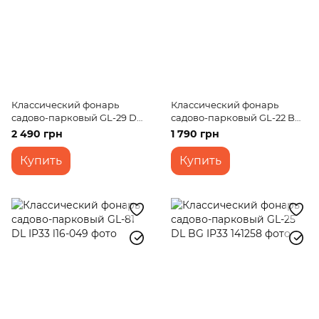
Классический фонарь
Классический фонарь
садово-парковый GL-29 D
садово-парковый GL-22 BH
BG IP33
AC IP33
2 490 грн
1 790 грн
Купить
Купить