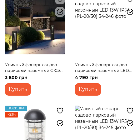
Тротуарные светильники
Настенные уличные светильники
Консольные светильники
Светильники для бассейна
Уличный фонарь садово-
Уличный фонарь садово-
парковый наземный GX53
парковый наземный LED
IP44 (PL-17/50)
13W IP54 (PL-20/50)
3 800 грн
4 790 грн
Купить
Купить
НОВИНКА
−23%