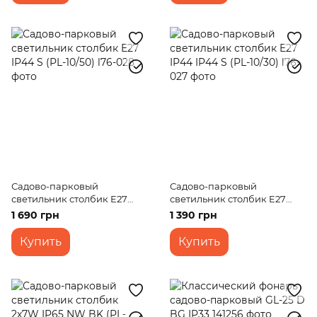
Садово-парковый
Садово-парковый
светильник столбик E27
светильник столбик E27
IP44 S (PL-10/50)
IP44 IP44 S (PL-10/30)
1 690 грн
1 390 грн
Купить
Купить