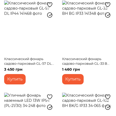
Классический фонарь
Классический фонарь
садово-парковый GL-57 DL
садово-парковый GL-33 BH
IP44
BG IP33
3 450 грн
1 460 грн
Купить
Купить