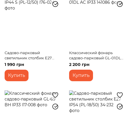
Садово-парковый
Классический фонарь
светильник столбик E27
садово-парковый GL-01DL
IP44 S (PL-12/50)
AC IP33
1 990 грн
2 200 грн
Купить
Купить