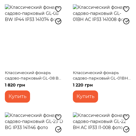
Классический фонарь
Классический фонарь
садово-парковый GL-08 BW
садово-парковый GL-01ВН
ІР44 IP33
AC IP33
1 820 грн
1 220 грн
Купить
Купить