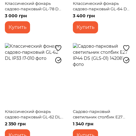
Классический фонарь
Классический фонарь
садово-парковый GL-78 DL
садово-парковый GL-64 D
IP33
IP33
3 000 грн
3 400 грн
Купить
Купить
Классический фонарь
Садово-парковый
садово-парковый GL-62 DL
светильник столбик E27
IP33
IP44 DS (GLS-01)
2 350 грн
1 340 грн
Купить
Купить