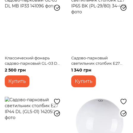
Классический фонарь
Садово-парковый
садово-парковый GL-03 DL
светильник столбик E27
MB IP33
IP65 BK (PL-29/80)
2 500 грн
1 340 грн
Купить
Купить