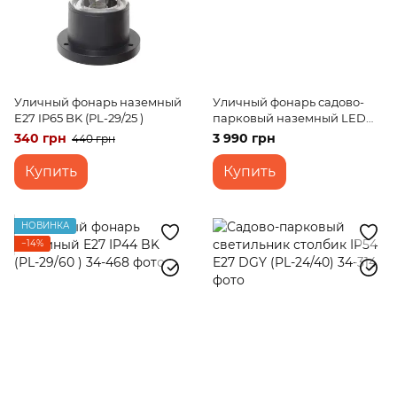
Уличный фонарь наземный
Уличный фонарь садово-
E27 IP65 BK (PL-29/25 )
парковый наземный LED
13W IP54 (PL-20/30)
340 грн
3 990 грн
440 грн
Купить
Купить
НОВИНКА
−14%