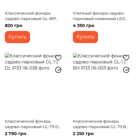
Классический фонарь
Уличный фонарь садово-
садово-парковый GL-81P
парковый наземный LED
BH BK IP23
13W IP54 (PL-21/50)
820 грн
4 350 грн
Купить
Купить
Классический фонарь
Классический фонарь
садово-парковый GL-79 DL
садово-парковый GL-73 BH
IP33
IP33
2 790 грн
2 250 грн