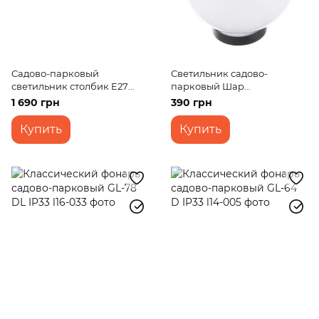
Садово-парковый
Светильник садово-
светильник столбик E27
парковый Шар
IP44 DL (GLS-01)
D200x90mm PMMA (STR-09)
1 690 грн
390 грн
Купить
Купить