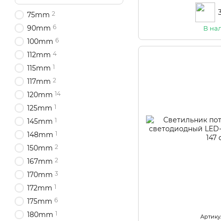
2
75mm
6
90mm
В на
6
100mm
4
112mm
1
115mm
2
117mm
14
120mm
1
125mm
1
145mm
1
148mm
2
150mm
2
167mm
3
170mm
1
172mm
6
175mm
1
180mm
Артикул