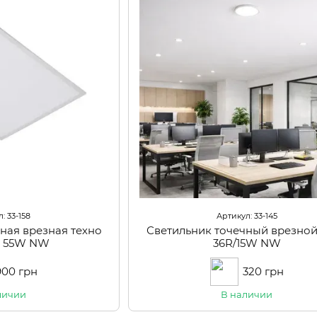
: 33-158
Артикул: 33-145
ная врезная техно
Светильник точечный врезной
В 55W NW
36R/15W NW
900 грн
320 грн
личии
В наличии