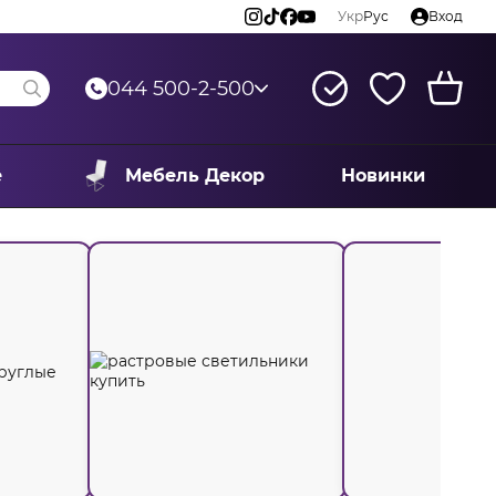
Укр
Рус
Вход
044 500-2-500
е
Мебель Декор
Новинки