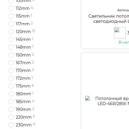
100mm
4
112mm
Артикул
1
Светильник пото
115mm
светодиодный 
2
117mm
13
120mm
1
145mm
В на
1
148mm
2
150mm
2
167mm
3
170mm
1
172mm
6
175mm
1
180mm
4
185mm
2
190mm
3
220mm
11
230mm