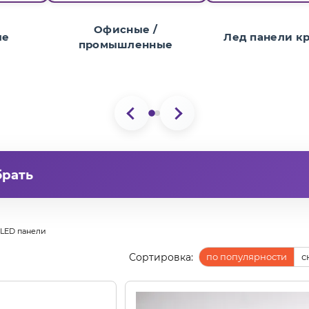
Офисные /
ые
Лед панели к
промышленные
брать
ики со светодиодами, заменяющими устаревшие люмин
 без замены. Стандартный размер 600х600 мм подходит 
LED панели
й от 36 до 80 Вт с доставкой по всей Украине.
Сортировка:
по популярности
с
ертифицированные товары.