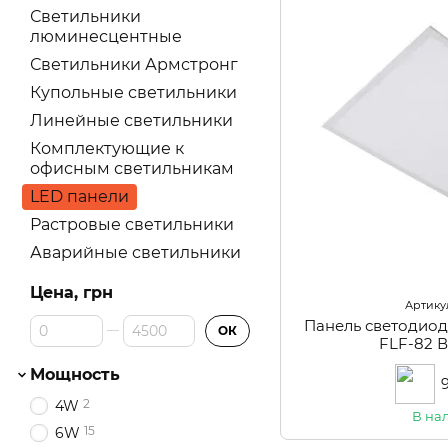
Светильники
люминесцентные
Светильники Армстронг
Купольные светильники
Линейные светильники
Комплектующие к
офисным светильникам
LED панели
Растровые светильники
Аварийные светильники
Цена, грн
Артикул
От Цена, грн
До Цена, грн
Панель светодиод
ОК
FLF-82 
Мощность
2
4W
В на
15
6W