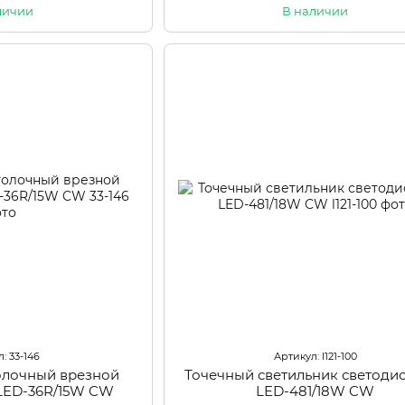
личии
В наличии
: 33-146
Артикул: l121-100
олочный врезной
Точечный светильник светод
LED-36R/15W CW
LED-481/18W CW