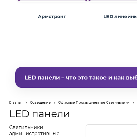
Армстронг
LED линейн
LED панели – что это такое и как вы
LED панели
- плоские потолочные светильн
электроэнергии, служат 30-000-50-000 часов
Главная
Освещение
Офисные Промышленные Светильники
Украине можно в сети Brille – более 200 моделе
LED панели
Доставка по Украине, официальная гарантия, с
Светильники
административные