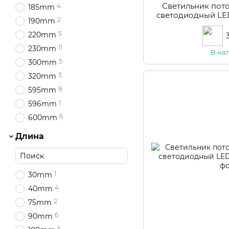
Светильник пот
4
185mm
светодиодный LE
2
190mm
5
220mm
11
230mm
В на
5
300mm
3
320mm
8
595mm
1
596mm
6
600mm
Длина
1
30mm
4
40mm
2
75mm
6
90mm
5