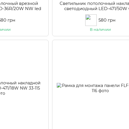
олочный врезной
Светильник потолочный накл
D-36R/20W NW led
светодиодный LED-471/50W
380 грн
580 грн
личии
В наличии