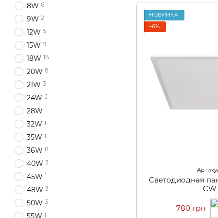
6
8W
НОВИНКА
2
9W
−6%
5
12W
9
15W
16
18W
8
20W
3
21W
5
24W
1
28W
1
32W
1
35W
8
36W
3
40W
Артикул
1
45W
Светодиодная па
CW
3
48W
3
50W
780 грн
1
55W