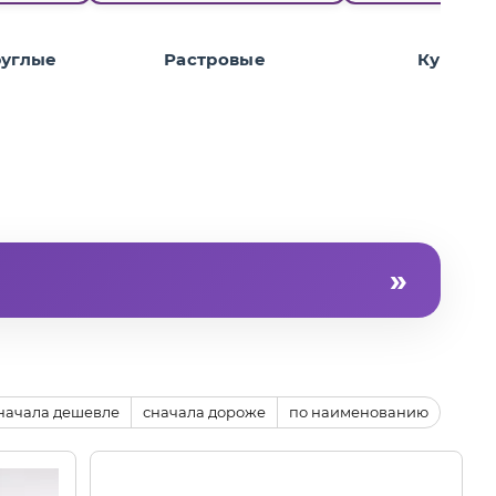
руглые
Растровые
Куполь
»
есцентные лампы. Потребляют на 50% меньше
для потолков армстронг. Купить LED панели в
начала дешевле
сначала дороже
по наименованию