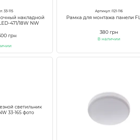
: 33-115
Артикул: l121-116
лочный накладной
Рамка для монтажа панели F
LED-471/18W NW
380 грн
300 грн
В наличии
личии