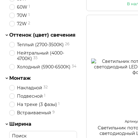
В на
1
60W
1
70W
2
72W
Оттенок (цвет) свечения
26
Теплый (2700-3500К)
Нейтральный (4000-
35
4700К)
34
Холодный (5900-6500К)
Монтаж
32
Накладной
1
Подвесной
1
На треке (3 фазы)
9
Встраиваемый
Артикул
Ширина
Светильник пот
светодиодный 