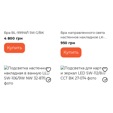
Бра BL-999W/1 5W G/BK
Бра направленного света
настенное накладное LK-
4 800 грн
558W/1 E27
950 грн
Купить
Купить