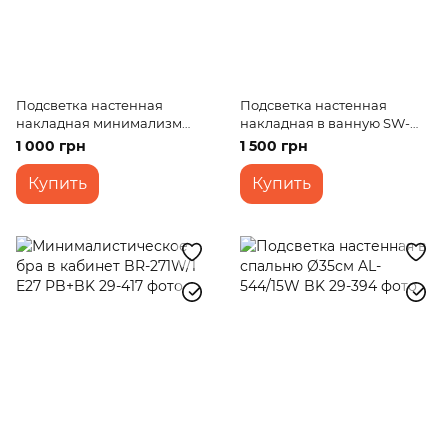
Подсветка настенная
Подсветка настенная
накладная минимализм
накладная в ванную SW-
LED AL-547/3W WW WH
114/20W CCT BK
1 000 грн
1 500 грн
Купить
Купить