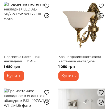
Подсветка настенная
Бра направленного света
накладная LED AL-
настенное накладное
511/7W+3W WH
барокко BKL-005W/1
1 650 грн
1 050 грн
Купить
Купить