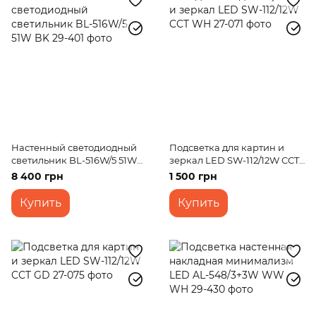
Настенный светодиодный
Подсветка для картин и
светильник BL-516W/5 51W
зеркал LED SW-112/12W CCT
BK
WH
8 400 грн
1 500 грн
Купить
Купить