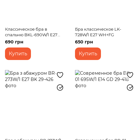
Классическое бра в
Бра классическое LK-
спальню BKL-690W/1 E27
728W/1 E27 WH+FG
WT+GD
690 грн
650 грн
Купить
Купить