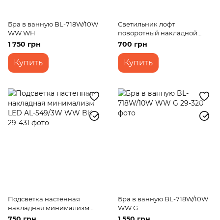
Бра в ванную BL-718W/10W
Светильник лофт
WW WH
поворотный накладной
KWS-02 E27 BK
1 750 грн
700 грн
Купить
Купить
Подсветка настенная
Бра в ванную BL-718W/10W
накладная минимализм
WW G
LED AL-549/3W WW BK
750 грн
1 550 грн