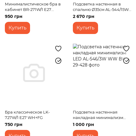
Минималистическое бра в
Подсветка настенная в
кабинет BR-271W/1 E27
спальню Ø35см AL-544/15W
PB+BK
BK
950 грн
2 670 грн
Купить
Купить
Бра классическое LK-
Подсветка настенная
727W/1 E27 WH+FG
накладная минимализм
LED AL-546/3W WW BK
750 грн
1 000 грн
Купить
Купить