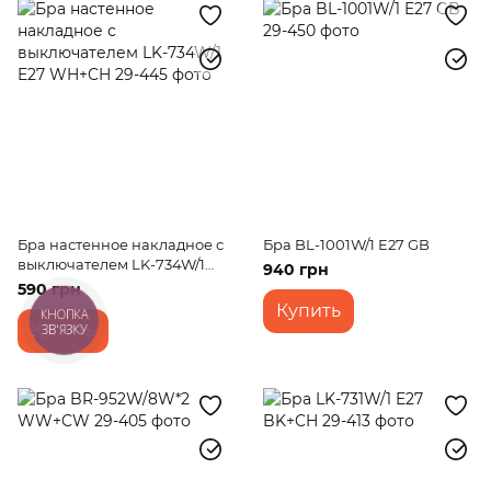
Бра настенное накладное с
Бра BL-1001W/1 E27 GB
выключателем LK-734W/1
940 грн
E27 WH+CH
590 грн
Купить
КНОПКА
Купить
ЗВ'ЯЗКУ