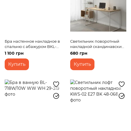
Бра настенное накладное в
Светильник поворотный
спальню с абажуром BKL-
накладной скандинавский
497W/1 E14 WT
KWS-02 E27 WH
1 100 грн
680 грн
Купить
Купить