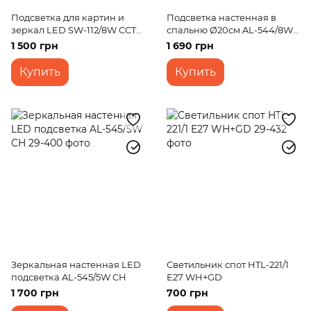
Подсветка для картин и
Подсветка настенная в
зеркал LED SW-112/8W CCT
спальню Ø20см AL-544/8W
WH
BK
1 500 грн
1 690 грн
Купить
Купить
Зеркальная настенная LED
Светильник спот HTL-221/1
подсветка AL-545/5W CH
E27 WH+GD
1 700 грн
700 грн