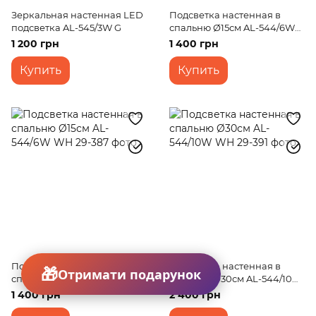
Зеркальная настенная LED
Подсветка настенная в
подсветка AL-545/3W G
спальню Ø15см AL-544/6W
BK
1 200 грн
1 400 грн
Купить
Купить
Подсветка настенная в
Подсветка настенная в
Отримати подарунок
спальню Ø15см AL-544/6W
спальню Ø30см AL-544/10W
WH
WH
1 400 грн
2 400 грн