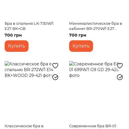
Бра в спальню LK-730W/1
Минималистическое бра в
E27 BK+GB
кабинет BR-270W/1 E27
PB+BK
700 грн
700 грн
Купить
Купить
Классическое бра в
Современное бра BR-01