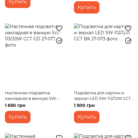
Купить
Купить
Настенная подсветка
Подсветка для картин и
накладная в ванную SW-
зеркал LED SW-112/12W CCT
113/20W CCT GD
BK
1 650 грн
1 500 грн
Купить
Купить