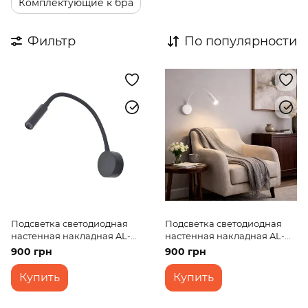
Комплектующие к бра
Фильтр
По популярности
Подсветка светодиодная
Подсветка светодиодная
настенная накладная AL-
настенная накладная AL-
536/3W WW LED BK
536/3W WW LED WH
900 грн
900 грн
Купить
Купить