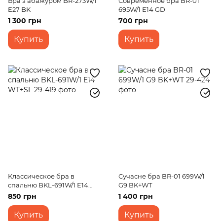
Бра з абажуром BR-273W/1
Современное бра BR-01
E27 BK
695W/1 E14 GD
1 300 грн
700 грн
Купить
Купить
Классическое бра в
Сучасне бра BR-01 699W/1
спальню BKL-691W/1 E14
G9 BK+WT
WT+SL
850 грн
1 400 грн
Купить
Купить