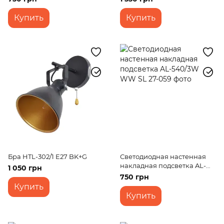
Купить
Купить
Бра HTL-302/1 E27 BK+G
Светодиодная настенная
накладная подсветка AL-
1 050 грн
540/3W WW SL
750 грн
Купить
Купить