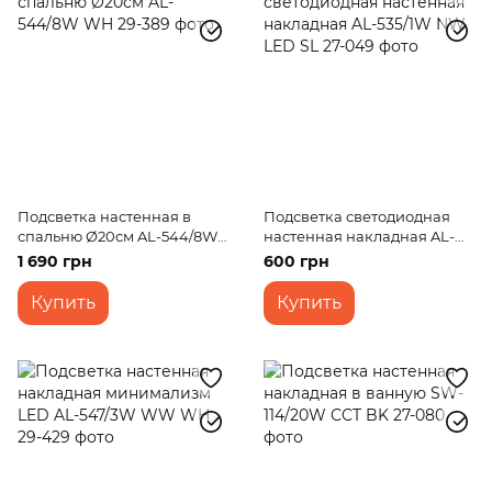
Подсветка настенная в
Подсветка светодиодная
спальню Ø20см AL-544/8W
настенная накладная AL-
WH
535/1W NW LED SL
1 690 грн
600 грн
Купить
Купить