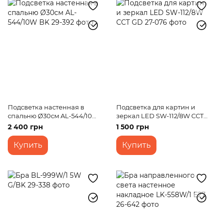
Подсветка настенная в
Подсветка для картин и
спальню Ø30см AL-544/10W
зеркал LED SW-112/8W CCT
BK
GD
2 400 грн
1 500 грн
Купить
Купить