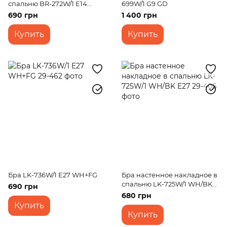
спальню BR-272W/1 E14
699W/1 G9 GD
BK+WOOD
690 грн
1 400 грн
Купить
Купить
Бра LK-736W/1 E27 WH+FG
Бра настенное накладное в
спальню LK-725W/1 WH/BK
690 грн
E27
680 грн
Купить
Купить