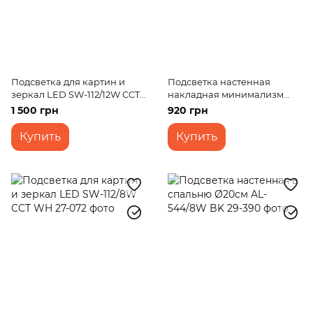
Подсветка для картин и
Подсветка настенная
зеркал LED SW-112/12W CCT
накладная минимализм
GD
LED AL-548/3+3W WW WH
1 500 грн
920 грн
Купить
Купить