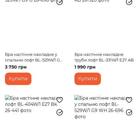
Бра настінне накладне у
Бра настінне накладне
спальню лофт BL-529W/1 G9
труби лофт BL-331W/1 E27 AB
G
3 750 грн
1 990 грн
Купити
Купити