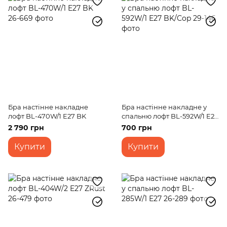
Бра настінне накладне
Бра настінне накладне у
лофт BL-470W/1 E27 BK
спальню лофт BL-592W/1 E27
BK/Cop
2 790 грн
700 грн
Купити
Купити