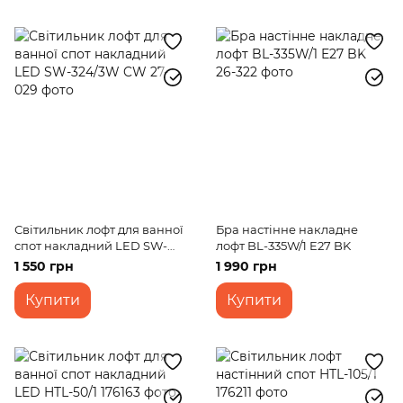
Світильник лофт для ванної
Бра настінне накладне
спот накладний LED SW-
лофт BL-335W/1 E27 BK
324/3W CW
1 550 грн
1 990 грн
Купити
Купити