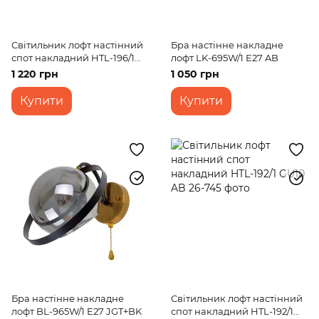
Світильник лофт настінний
Бра настінне накладне
спот накладний HTL-196/1
лофт LK-695W/1 E27 AB
GU10 AB
1 220 грн
1 050 грн
Купити
Купити
Бра настінне накладне
Світильник лофт настінний
лофт BL-965W/1 E27 JGT+BK
спот накладний HTL-192/1