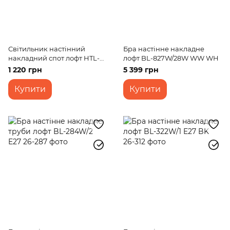
Світильник настінний
Бра настінне накладне
накладний спот лофт HTL-
лофт BL-827W/28W WW WH
187/1 E14 BK
1 220 грн
5 399 грн
Купити
Купити