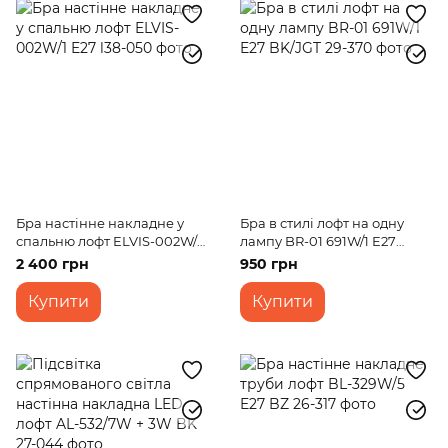
Бра настінне накладне у
Бра в стилі лофт на одну
спальню лофт ELVIS-002W/1
лампу BR-01 691W/1 E27
E27
BK/JGT
2 400 грн
950 грн
Купити
Купити