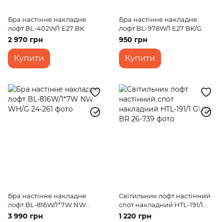
Бра настінне накладне
Бра настінне накладне
лофт BL-402W/1 E27 BK
лофт BL-978W/1 E27 BK/G
2 970 грн
950 грн
Купити
Купити
Бра настінне накладне
Світильник лофт настінний
лофт BL-816W/1*7W NW
спот накладний HTL-191/1
WH/G
GU10 BR
3 990 грн
1 220 грн