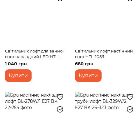
Світильник лофт для ванної
Світильник лофт настінний
спот накладний LED HTL-
спот HTL-105/1
50/1
1 040 грн
680 грн
Купити
Купити