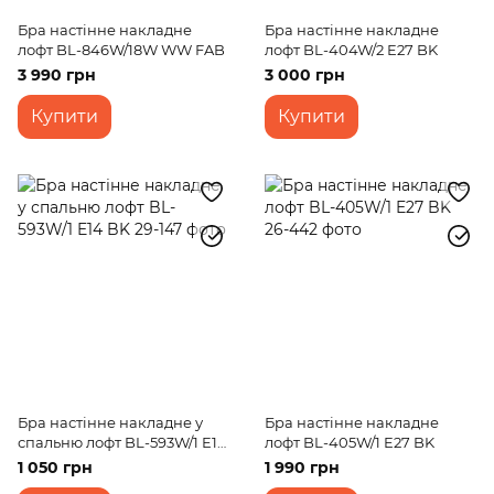
Бра настінне накладне
Бра настінне накладне
лофт BL-846W/18W WW FAB
лофт BL-404W/2 E27 BK
3 990 грн
3 000 грн
Купити
Купити
Бра настінне накладне у
Бра настінне накладне
спальню лофт BL-593W/1 E14
лофт BL-405W/1 E27 BK
BK
1 050 грн
1 990 грн