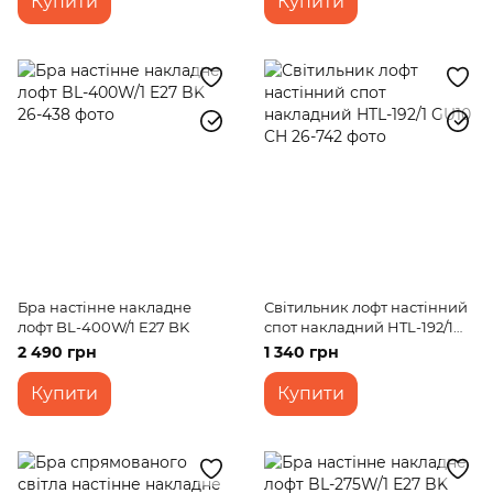
Купити
Купити
Бра настінне накладне
Світильник лофт настінний
лофт BL-400W/1 E27 BK
спот накладний HTL-192/1
GU10 CH
2 490 грн
1 340 грн
Купити
Купити