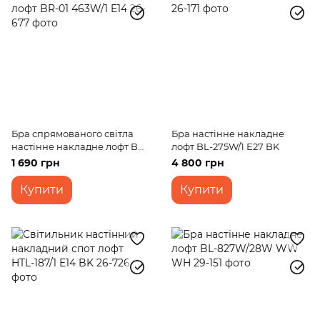
Бра спрямованого світла
Бра настінне накладне
настінне накладне лофт BR-
лофт BL-275W/1 Е27 BK
01 463W/1 E14
1 690 грн
4 800 грн
Купити
Купити