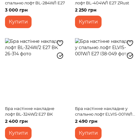
спальню лофт BL-284W/1 E27
лофт BL-404W/1 E27 ZRust
3 000 грн
2 250 грн
Купити
Купити
Бра настінне накладне
Бра настінне накладне у
лофт BL-324W/2 E27 BK
спальню лофт ELVIS-001W/1
E27
2 400 грн
2 490 грн
Купити
Купити