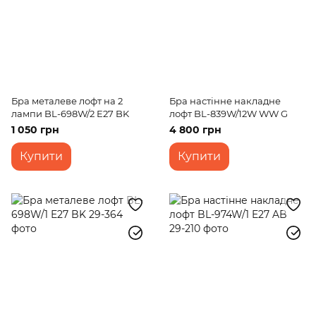
Бра металеве лофт на 2
Бра настінне накладне
лампи BL-698W/2 E27 BK
лофт BL-839W/12W WW G
1 050 грн
4 800 грн
Купити
Купити