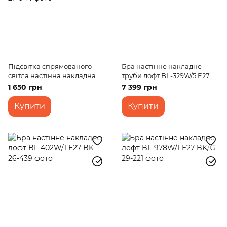
Підсвітка спрямованого
Бра настінне накладне
світла настінна накладна
труби лофт BL-329W/5 E27
LED лофт AL-532/7W + 3W BK
BZ
1 650 грн
7 399 грн
Купити
Купити