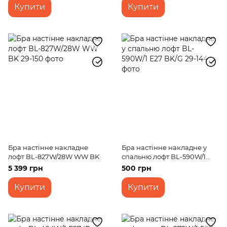
Купити
Купити
Бра настінне накладне
Бра настінне накладне у
лофт BL-827W/28W WW BK
спальню лофт BL-590W/1
E27 BK/G
5 399 грн
500 грн
Купити
Купити