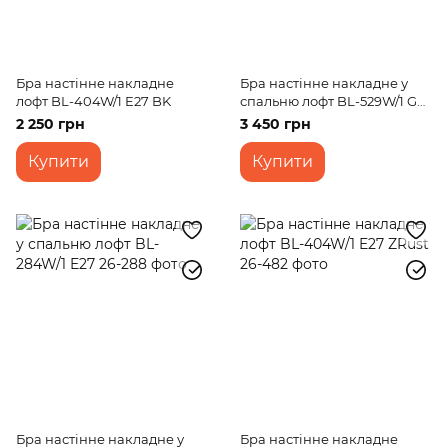
Бра настінне накладне
Бра настінне накладне у
лофт BL-404W/1 E27 BK
спальню лофт BL-529W/1 G9
WH
2 250 грн
3 450 грн
Купити
Купити
Бра настінне накладне у
Бра настінне накладне