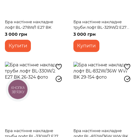
Бра настінне накладне
Бра настінне накладне
лофт BL-278W/1 Е27 BK
труби лофт BL-329W/2 E27
BK
3 000 грн
3 000 грн
Купити
Купити
КНОПКА
ЗВ'ЯЗКУ
Бра настінне накладне
Бра настінне накладне
труби лофт BL-330W/2 E27
лофт BL-832W/36W WW BK