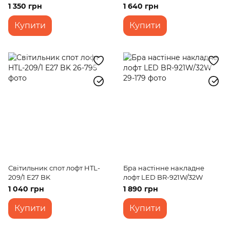
GU10 AB
1 350 грн
1 640 грн
Купити
Купити
Світильник спот лофт HTL-
Бра настінне накладне
209/1 E27 BK
лофт LED BR-921W/32W
1 040 грн
1 890 грн
Купити
Купити