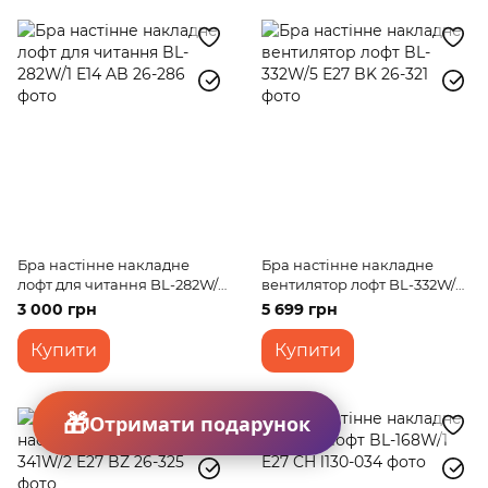
Бра настінне накладне
Бра настінне накладне
лофт для читання BL-282W/1
вентилятор лофт BL-332W/5
E14 AB
E27 BK
3 000 грн
5 699 грн
Купити
Купити
Отримати подарунок