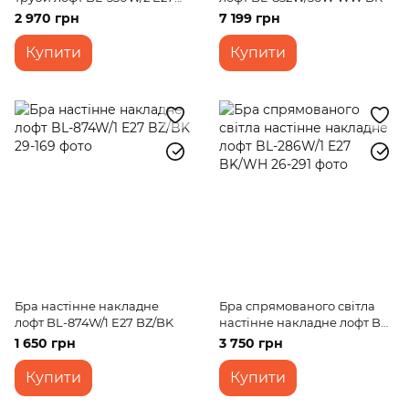
BK
2 970 грн
7 199 грн
Купити
Купити
Бра настінне накладне
Бра спрямованого світла
лофт BL-874W/1 E27 BZ/BK
настінне накладне лофт BL-
286W/1 E27 BK/WH
1 650 грн
3 750 грн
Купити
Купити