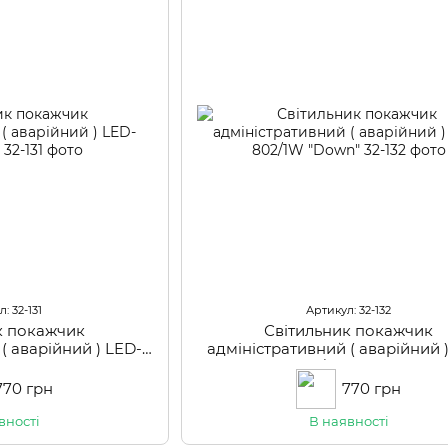
: 32-131
Артикул: 32-132
к покажчик
Світильник покажчик
( аварійний ) LED-
адміністративний ( аварійний 
W "Up"
802/1W "Down"
770 грн
770 грн
вності
В наявності