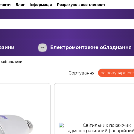
такти
Блог
Інформація
Розрахунок освітленості
азини
Електромонтажне обладнання
і світильники
Сортування:
за популярніст