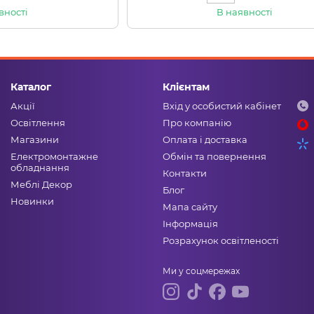
вності
В наявності
Каталог
Клієнтам
Акції
Вхід у особистий кабінет
Освітлення
Про компанію
Магазини
Оплата і доставка
Електромонтажне
Обмін та повернення
обладнання
Контакти
Меблі Декор
Блог
Новинки
Мапа сайту
Інформація
Розрахунок освітленості
Ми у соцмережах