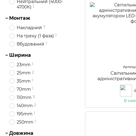
Нейтральний (4000-
1
4700К)
Монтаж
7
Накладний
1
На треку (1 фаза)
1
Вбудований
Ширина
1
23mm
Артикул
2
25mm
Світильни
адміністративни
1
35mm
акумулятором L
1
70mm
5
110mm
В ная
2
140mm
1
195mm
1
250mm
Довжина