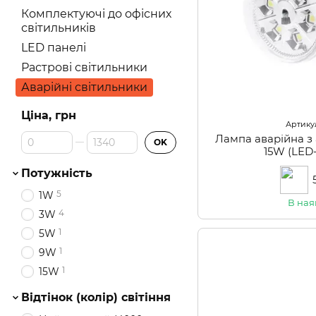
Комплектуючі до офісних
світильників
LED панелі
Растрові світильники
Аварійні світильники
Ціна, грн
Артикул
Від Ціна, грн
До Ціна, грн
Лампа аварійна з
OK
15W (LED
Потужність
5
1W
В ная
4
3W
1
5W
1
9W
1
15W
Відтінок (колір) світіння