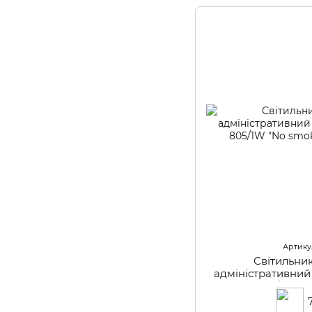
Артикул
Світильни
адміністративний 
805/1W "N