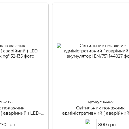
: 32-135
Артикул: 144027
к покажчик
Світильник покажчик
( аварійний ) LED-
адміністративний ( аварійний
o smoking"
акумуляторі EM/751
770 грн
800 грн