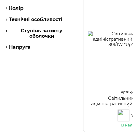
Колір
Технічні особливості
Ступінь захисту
оболочки
Напруга
Артикул
Світильни
адміністративний 
801/1
В ная