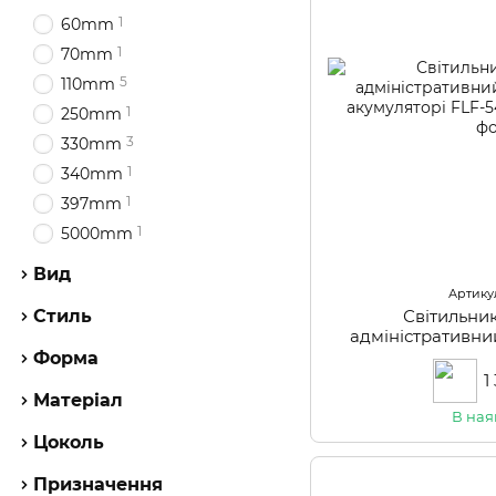
1
60mm
1
70mm
5
110mm
1
250mm
3
330mm
1
340mm
1
397mm
1
5000mm
Вид
Артикул
Світильни
Стиль
адміністративний
акумуляторі F
Форма
1
Матеріал
В ная
Цоколь
Призначення