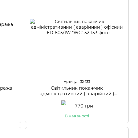
Артикул: 32-133
аража
Світильник покажчик
адміністративний ( аварійний )
офісний LED-803/1W "WC"
770 грн
В наявності