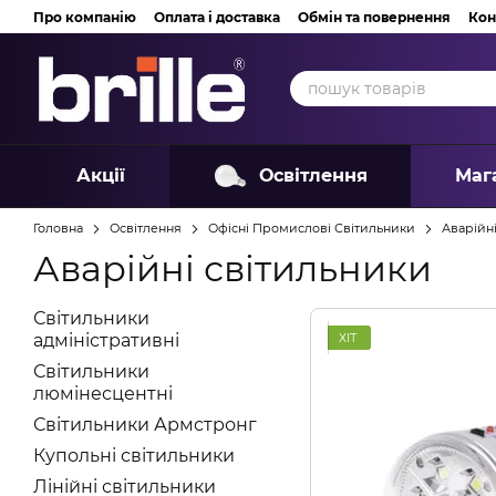
Перейти до основного контенту
Про компанію
Оплата і доставка
Обмін та повернення
Кон
Акції
Освітлення
Маг
Головна
Освітлення
Офісні Промислові Світильники
Аварійн
Аварійні світильники
Світильники
ХІТ
адміністративні
Світильники
люмінесцентні
Світильники Армстронг
Купольні світильники
Лінійні світильники