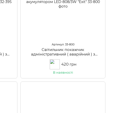
Артикул: 33-800
Світильник покажчик
 ) з
адміністративний ( аварійний ) з
xit"
акумулятором LED-808/3W "Exit"
420 грн
В наявності