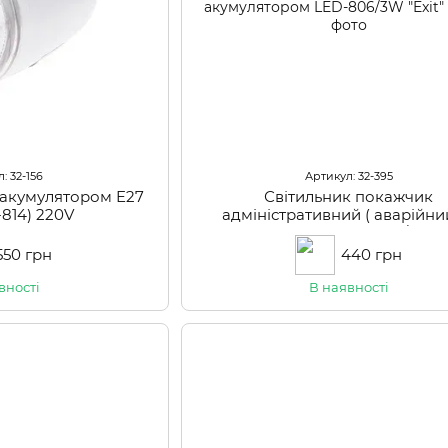
: 32-156
Артикул: 32-395
 акумулятором E27
Світильник покажчик
-814) 220V
адміністративний ( аварійний
акумулятором LED-806/3W "E
550 грн
440 грн
вності
В наявності