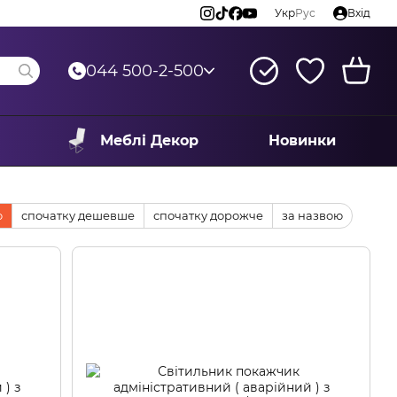
Укр
Рус
Вхід
044 500-2-500
Меблі Декор
Новинки
ю
спочатку дешевше
спочатку дорожче
за назвою