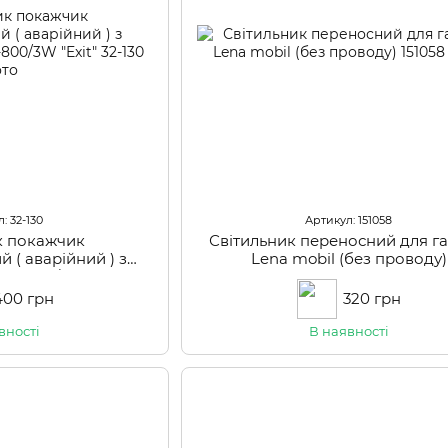
: 32-130
Артикул: 151058
к покажчик
Світильник переносний для г
й ( аварійний ) з
Lena mobil (без проводу)
ED-800/3W "Exit"
400 грн
320 грн
вності
В наявності