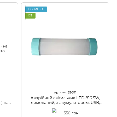
НОВИНКА
ХІТ
Артикул: 33-371
Аварійний світильник LED‑816 5W,
 ) на
димований, з акумулятором, USB,
Type‑C, від павербанку
550 грн