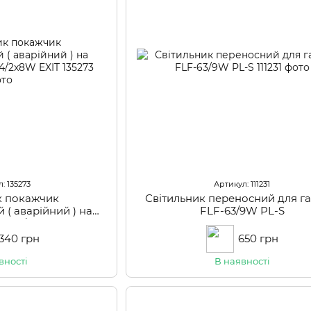
: 135273
Артикул: 111231
к покажчик
Світильник переносний для г
 ( аварійний ) на
FLF-63/9W PL-S
LF-54/2x8W EXIT
 340 грн
650 грн
вності
В наявності