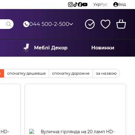
Укр
Рус
Вхід
044 500-2-500
Меблі Декор
Новинки
ю
спочатку дешевше
спочатку дорожче
за назвою