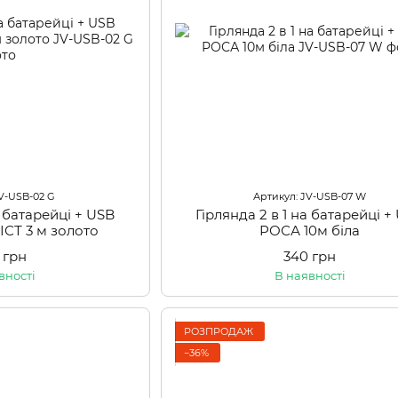
JV-USB-02 G
Артикул: JV-USB-07 W
а батарейці + USB
Гірлянда 2 в 1 на батарейці +
СТ 3 м золото
РОСА 10м біла
 грн
340 грн
вності
В наявності
РОЗПРОДАЖ
−36%