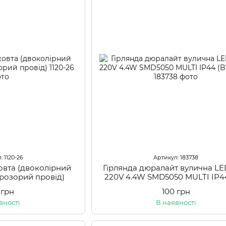
: 1120-26
Артикул: 183738
овта (двоколірний
Гірлянда дюралайт вулична L
прозорий провід)
220V 4.4W SMD5050 MULTI IP44
015/4)
 грн
100 грн
вності
В наявності