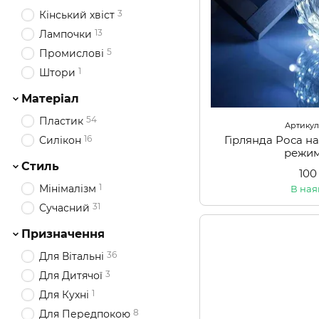
3
Кінський хвіст
13
Лампочки
5
Промислові
1
Штори
Матеріал
54
Пластик
Артикул:
Гірлянда Роса на
16
Силікон
режим
Стиль
100
1
Мінімалізм
В ная
31
Сучасний
Призначення
36
Для Вітальні
3
Для Дитячої
1
Для Кухні
8
Для Передпокою