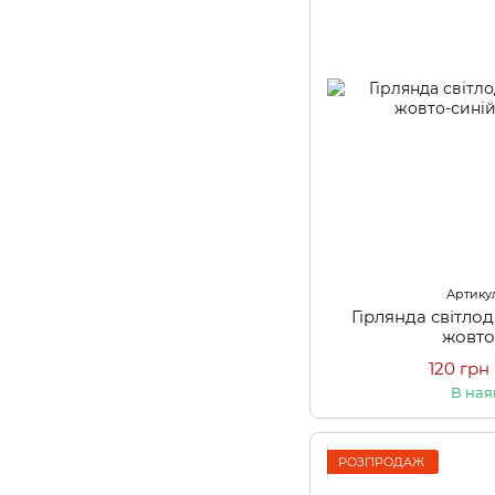
Артикул
Гірлянда світло
жовто
120 грн
В ная
РОЗПРОДАЖ