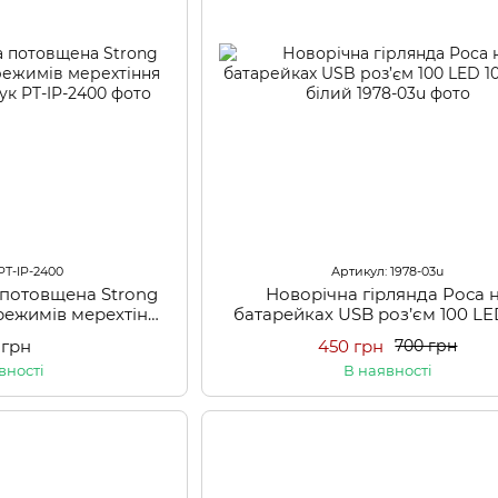
PT-IP-2400
Артикул: 1978-03u
 потовщена Strоng
Новорічна гірлянда Роса 
h режимів мерехтіння
батарейках USB роз’єм 100 LE
ний каучук
USB білий
 грн
450 грн
700 грн
вності
В наявності