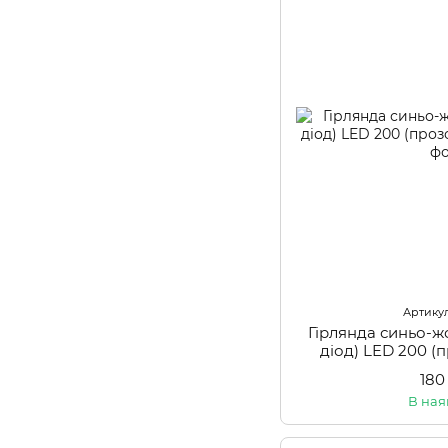
Артикул
Гірлянда синьо-ж
діод) LED 200 (
180
В ная