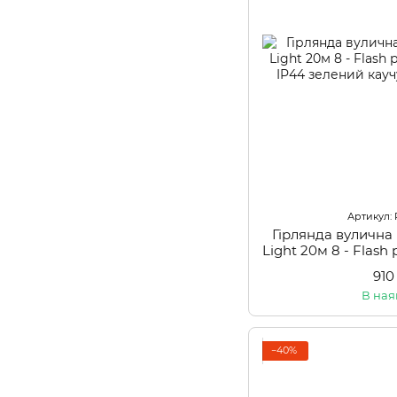
Артикул: 
Гірлянда вулична
Light 20м 8 - Flas
IP44 зеле
910
В ная
−40%