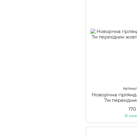
Артикул
Новорічна гірлян
7м перехідни
170
В ная