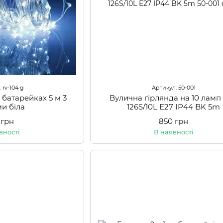
 rv-104 g
Артикул: 50-001
 батарейках 5 м 3
Вулична гірлянда на 10 ламп
и біла
126S/10L E27 IP44 BK 5m
 грн
850 грн
вності
В наявності