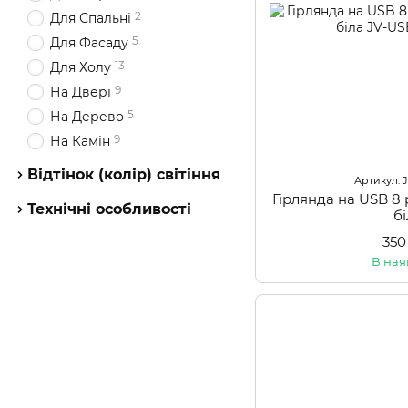
2
Для Спальні
5
Для Фасаду
13
Для Холу
9
На Двері
5
На Дерево
9
На Камін
Відтінок (колір) світіння
Артикул: 
Гірлянда на USB 8
Технічні особливості
б
350
В ная