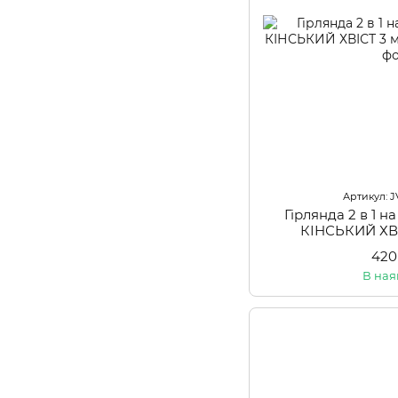
Артикул: 
Гірлянда 2 в 1 н
КІНСЬКИЙ ХВІ
420
В ная