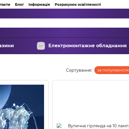
такти
Блог
Інформація
Розрахунок освітленості
азини
Електромонтажне обладнання
Сортування:
за популярніст