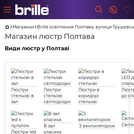
Магазини
Brille освітлення Полтава, вулиця Грушевсь
Магазин люстр Полтава
Види люстр у Полтаві
Люстри
Люстри
Люстри в
Люст
стельові в
стельові
коридорі
до сп
зал
світлодіодні
стельові
Світл
В зал
З вентилятором
Люстри led
класика