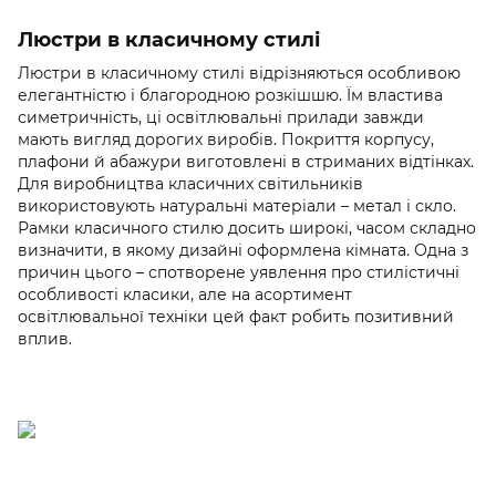
Люстри в класичному стилі
Люстри в класичному стилі відрізняються особливою
елегантністю і благородною розкішшю. Їм властива
симетричність, ці освітлювальні прилади завжди
мають вигляд дорогих виробів. Покриття корпусу,
плафони й абажури виготовлені в стриманих відтінках.
Для виробництва класичних світильників
використовують натуральні матеріали – метал і скло.
Рамки класичного стилю досить широкі, часом складно
визначити, в якому дизайні оформлена кімната. Одна з
причин цього – спотворене уявлення про стилістичні
особливості класики, але на асортимент
освітлювальної техніки цей факт робить позитивний
вплив.