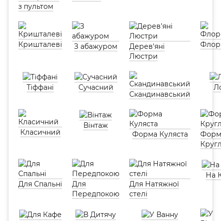
з пультом
Кришталеві
Флор
З абажуром
Дерев'яні
Люстри
Тіффані
Сучасний
Л
Скандинавський
Вінтаж
Класичний
Форма Куляста
Форм
Круг
На 
Для Спальні
Для
Для Натяжної
Передпокою
стелі