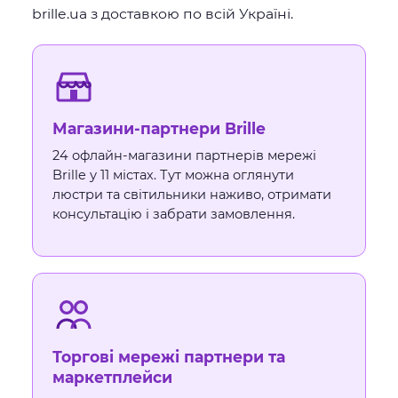
Другий - маркетплейси: освітлення ТМ
brille.ua з доставкою по всій Україні.
Brille представлено у провідних
торгових мережах і маркетплейсах по
всій Україні. Третій - онлайн на
brille.ua
з
доставкою в будь-яке місто. Єдина
довідка:
044 500-2-500
.
Магазини-партнери Brille
24 офлайн-магазини партнерів мережі
Brille у 11 містах. Тут можна оглянути
люстри та світильники наживо, отримати
консультацію і забрати замовлення.
Торгові мережі партнери та
маркетплейси