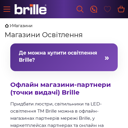
Магазини
Магазини Освітлення
Де можна купити освітлення
»
Brille?
Продукцію Brille купують трьома
шляхами.
Перший - магазини офлайн
Офлайн магазини-партнери
партнери мережі Brille: 24 офлайн-
(точки видачі) Brille
адреси у Києві, Львові, Дніпрі, Одесі,
Харкові, Запоріжжі, Полтаві, Житомирі,
Придбати люстри, світильники та LED-
Хмельницькому, Кривому Розі та Ірпені,
освітлення ТМ Brille можна в офлайн-
де товар можна оглянути наживо і
магазинах партнерів мережі Brille, у
забрати одразу.
маркетплейсах партнерах та онлайн на