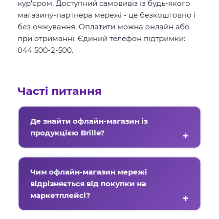
кур'єром. Доступний самовивіз із будь-якого
магазину-партнера мережі - це безкоштовно і
без очікування. Оплатити можна онлайн або
при отриманні. Єдиний телефон підтримки:
044 500-2-500.
Часті питання
Де знайти офлайн-магазин із
продукцією Brille?
В
офлайн-магазинах партнерів мережі
Brille
- 24 адреси в 11 містах України, а
Чим офлайн-магазин мережі
також у партнерів маркетплейсах по всій
відрізняється від покупки на
країні. Найближчу адресу дивіться у
маркетплейсі?
переліку вище.
В офлайн-магазині партнера мережі