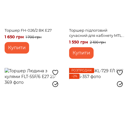
Торшер FH-026/2 BK E27
Торшер підлоговий
сучасний для кабінету MTL-
1 650 грн
1 700 грн
23/F E27 BK
1 550 грн
2 100 грн
Купити
Купити
РОЗПРОДАЖ
−2%