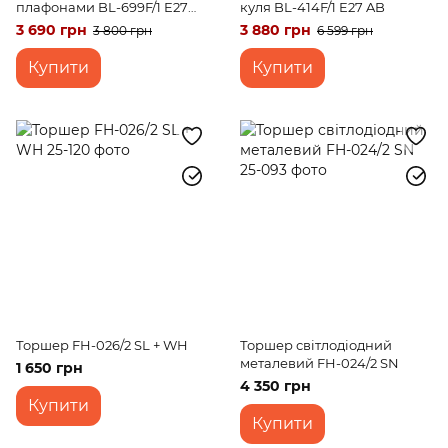
плафонами BL-699F/1 E27
куля BL-414F/1 E27 AB
BK/JGT
3 690 грн
3 880 грн
3 800 грн
6 599 грн
Купити
Купити
Торшер FH-026/2 SL + WH
Торшер світлодіодний
металевий FH-024/2 SN
1 650 грн
4 350 грн
Купити
Купити