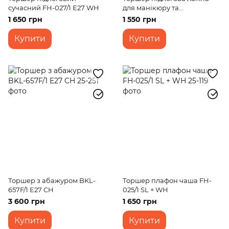
сучасний FH-027/1 E27 WH
для манікюру та
косметологів E27 MTL-23/F
1 650 грн
1 550 грн
RED
Купити
Купити
Торшер з абажуром BKL-
Торшер плафон чаша FH-
657F/1 E27 CH
025/1 SL + WH
3 600 грн
1 650 грн
Купити
Купити