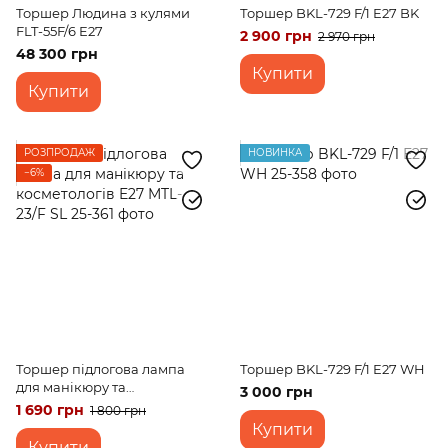
Торшер Людина з кулями
Торшер BKL-729 F/1 E27 BK
FLT-55F/6 E27
2 900 грн
2 970 грн
48 300 грн
Купити
Купити
РОЗПРОДАЖ
НОВИНКА
−6%
Торшер підлогова лампа
Торшер BKL-729 F/1 E27 WH
для манікюру та
3 000 грн
косметологів E27 MTL-23/F
1 690 грн
1 800 грн
SL
Купити
Купити