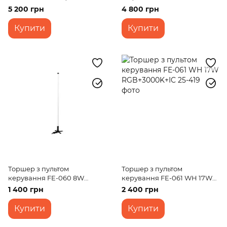
USB+WC
5 200 грн
4 800 грн
Купити
Купити
Торшер з пультом
Торшер з пультом
керування FE-060 8W
керування FE-061 WH 17W
RGB+IC
RGB+3000K+IC
1 400 грн
2 400 грн
Купити
Купити