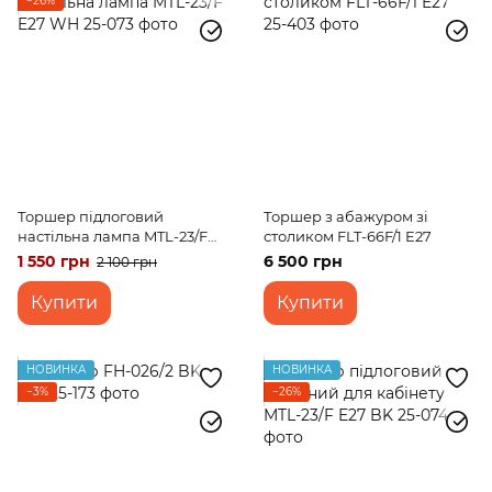
−26%
Торшер підлоговий
Торшер з абажуром зі
настільна лампа MTL-23/F
столиком FLT-66F/1 E27
E27 WH
1 550 грн
6 500 грн
2 100 грн
Купити
Купити
НОВИНКА
НОВИНКА
−3%
−26%