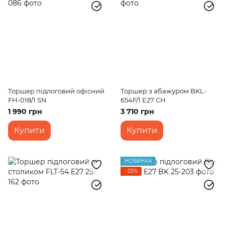
Торшер підлоговий офісний
Торшер з абажуром BKL-
FH-018/1 SN
654F/1 E27 CH
1 990 грн
3 710 грн
Купити
Купити
НОВИНКА
−25%