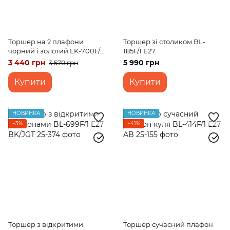
Торшер на 2 плафони
Торшер зі столиком BL-
чорний і золотий LK-700F/2
185F/1 E27
E27 BK+FG
3 440 грн
5 990 грн
3 570 грн
Купити
Купити
НОВИНКА
НОВИНКА
−3%
−41%
Торшер з відкритими
Торшер сучасний плафон