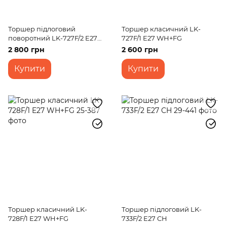
Торшер підлоговий
Торшер класичний LK-
поворотний LK-727F/2 E27
727F/1 E27 WH+FG
WH+CH
2 800 грн
2 600 грн
Купити
Купити
Торшер класичний LK-
Торшер підлоговий LK-
728F/1 E27 WH+FG
733F/2 E27 CH