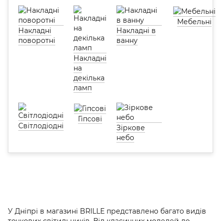
Мебельні
Накладні
Накладні в
поворотні
ванну
Накладні
на
декілька
ламп
Гіпсові
Світлодіодні
Зіркове
небо
У Дніпрі в магазині BRILLE представлено багато видів