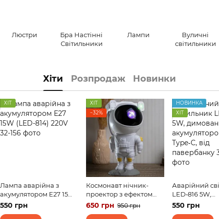
Люстри
Бра Настінні
Лампи
Вуличні
Світильники
світильники
Хіти
Розпродаж
Новинки
ХІТ
ХІТ
НОВИНКА
−32%
ХІТ
Лампа аварійна з
Космонавт нічник-
Аварійний св
акумулятором E27 15W
проектор з ефектом
LED‑816 5W,
(LED-814) 220V
зоряного неба білий
димований, з
550 грн
650 грн
550 грн
950 грн
колір з USB
акумулятором