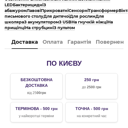
LED
Бактерицидні
З
абажуром
Лавові
Прикроватні
Сенсорні
Трансформер
Він
письмового столу
Для дитячої
Для рослин
Для
школяра
З акумулятором
З USB
На гнучкій ніжці
На
прищіпці
На струбцині
З пультом
Доставка
Оплата
Гарантія
Поверненн
ПО КИЄВУ
БЕЗКОШТОВНА
250 грн
ДОСТАВКА
до
2500 грн
від 25
00грн
ТЕРМІНОВА - 500 грн
ТОЧНА - 500 грн
у найкоротші терміни
на конкретний час