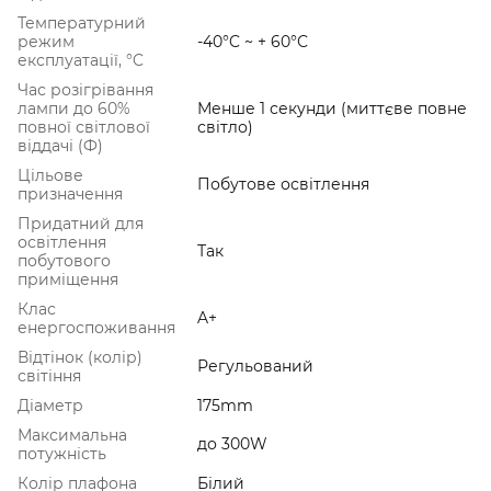
Температурний
режим
-40°C ~ + 60°С
експлуатації, °C
Час розігрівання
лампи до 60%
Менше 1 секунди (миттєве повне
повної світлової
світло)
віддачі (Ф)
Цільове
Побутове освітлення
призначення
Придатний для
освітлення
Так
побутового
приміщення
Клас
A+
енергоспоживання
Відтінок (колір)
Регульований
світіння
Діаметр
175mm
Максимальна
до 300W
потужність
Колір плафона
Білий