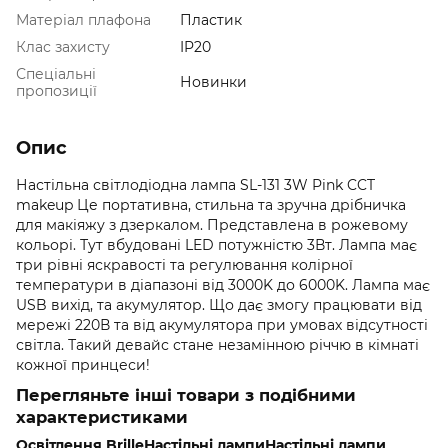
Матеріал плафона
Пластик
Клас захисту
IP20
Спеціальні
Новинки
пропозиції
Опис
Настільна світлодіодна лампа SL-131 3W Pink CCT
makeup Це портативна, стильна та зручна дрібничка
для макіяжу з дзеркалом. Представлена в рожевому
кольорі. Тут вбудовані LED потужністю 3Вт. Лампа має
три рівні яскравості та регулювання колірної
температури в діапазоні від 3000K до 6000K. Лампа має
USB вихід, та акумулятор. Що дає змогу працювати від
мережі 220В та від акумулятора при умовах відсутності
світла. Такий девайс стане незамінною річчю в кімнаті
кожної принцеси!
Перегляньте інші товари з подібними
характеристиками
Освітлення Brille
Настільні лампи
Наcтільні лампи