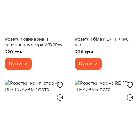
Розетки одинарна із
Розетки біла NB-1TF + 1PC
заземленням сіра WB-1RW
wh
Grey
220 грн
200 грн
Купити
Купити