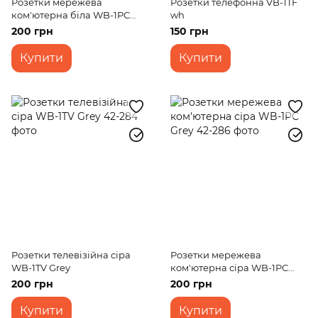
Розетки мережева
Розетки телефонна VB-1TF
ком'ютерна біла WB-1PC
wh
Wh
200 грн
150 грн
Купити
Купити
Розетки телевізійна сіра
Розетки мережева
WB-1TV Grey
ком'ютерна сіра WB-1PC
Grey
200 грн
200 грн
Купити
Купити