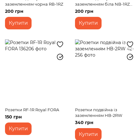
заземленням чорна RB-1RZ
заземленням біла NB-1RZ
wh
200 грн
200 грн
Купити
Купити
Розетки RF-1R Royal FORA
Розетки подвійна із
заземленням HB-2RW
150 грн
340 грн
Купити
Купити