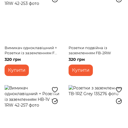
Вимикач одноклавішний +
Розетки подвійна із
Розетки із заземленням FB-
заземленням FB-2RW
1V + 1RW
320 грн
320 грн
Купити
Купити