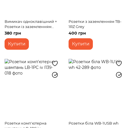
Вимикач одноклавішний +
Розетки з заземленням TB-
Розетки із заземленням
1RZ Grey
HB-1V + 1RW
380 грн
400 грн
Купити
Купити
Розетки комп'ютерна
Розетки біла WB-1USB wh