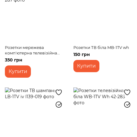
Розетки мережева
Розетки ТВ біла MB-1TV wh
комп'ютерна телевізійна
150 грн
біла WB-1TV + 1PC Wh
350 грн
Купити
Купити