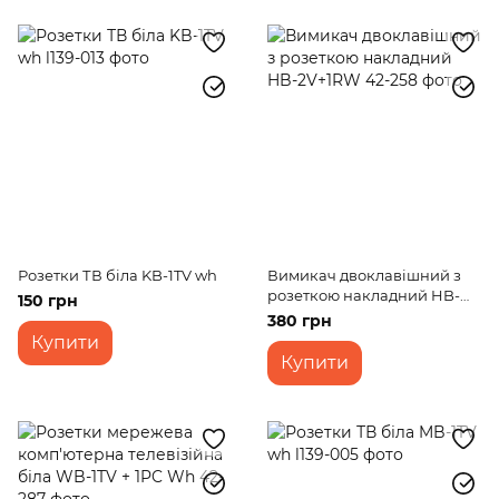
Розетки ТВ біла KB-1TV wh
Вимикач двоклавішний з
розеткою накладний HB-
150 грн
2V+1RW
380 грн
Купити
Купити