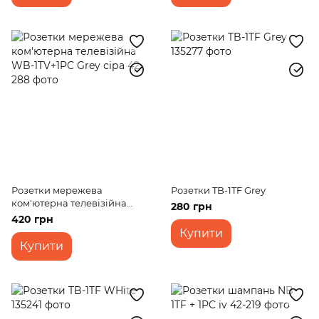
Розетки мережева
Розетки TB-1TF Grey
ком'ютерна телевізійна
280 грн
WB-1TV+1PC Grey сіра
420 грн
Купити
Купити