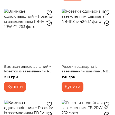
Вимикач одноклавішний +
Розетки одинарна із
Розетки із заземленням RB-
заземленням шампань NB-
1V + 1RW
1RZ iv
210 грн
150 грн
Купити
Купити