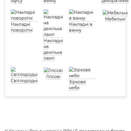
офісу
ванну
декоративні
Мебельні
Накладні
Накладні в
поворотні
ванну
Накладні
на
декілька
ламп
Гіпсові
Світлодіодні
Зіркове
небо