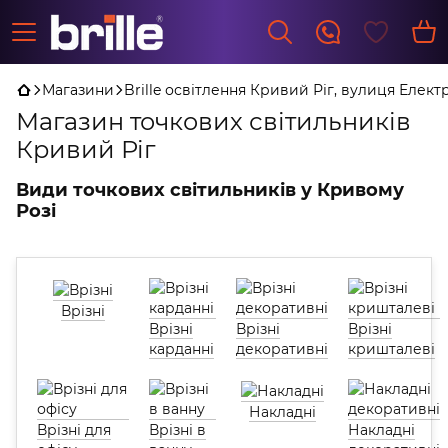
Магазини
Brille освітлення Кривий Ріг, вулиця Елект
Магазин точкових світильників
Кривий Ріг
Види точкових світильників у Кривому
Розі
Врізні
Врізні
Врізні
Врізні
карданні
декоративні
кришталеві
Накладні
Врізні для
Врізні в
Накладні