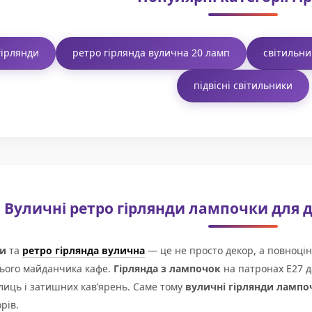
гірлянди
ретро гірлянда вулична 20 ламп
світильни
підвісні світильники
Вуличні ретро гірлянди лампочки для д
ди
та
ретро гірлянда вулична
— це не просто декор, а повноцін
нього майданчика кафе.
Гірлянда з лампочок
на патронах E27 д
лиць і затишних кав’ярень. Саме тому
вуличні гірлянди лампо
рів.