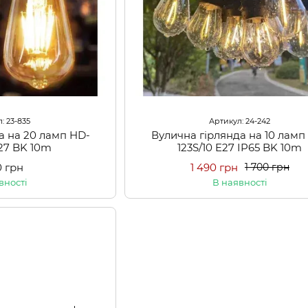
: 23-835
Артикул: 24-242
а на 20 ламп HD-
Вулична гірлянда на 10 ламп
E27 BK 10m
123S/10 E27 IP65 BK 10m
0 грн
1 490 грн
1 700 грн
вності
В наявності