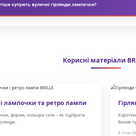
стіше купують вуличні гірлянди лампочки?
ти гірлянди лампочки
хочуть власники кавʼярень, ресторанних
як
гірлянди на вулицю
для підсвітки дворів, пергол, навісів, фо
Корисні матеріали BR
і лампочки та ретро лампи
Гірля
чки, форми, кольори скла – як підібрати
Короткий
ірлянди.
базові 
8 січня 2