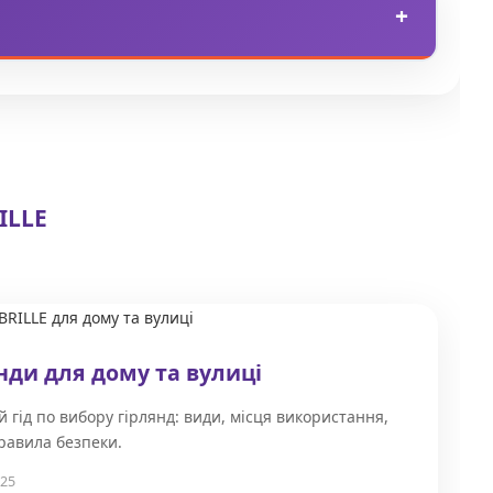
 терас, заміських будинків та організатори заходів.
тозон та шатер.
ILLE
нди для дому та вулиці
 гід по вибору гірлянд: види, місця використання,
правила безпеки.
025