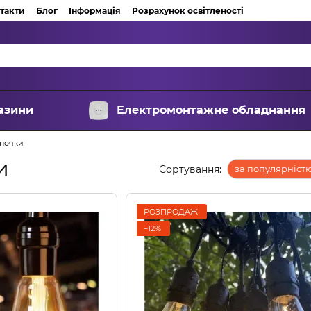
такти
Блог
Інформація
Розрахунок освітленості
азини
Електромонтажне обладнання
мпочки
и
Сортування:
за популярніст
РОЗПРОДАЖ
−12%