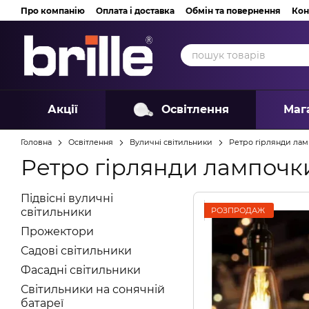
Перейти до основного контенту
Про компанію
Оплата і доставка
Обмін та повернення
Кон
Акції
Освітлення
Маг
Головна
Освітлення
Вуличні світильники
Ретро гірлянди ла
Ретро гірлянди лампочк
Підвісні вуличні
РОЗПРОДАЖ
світильники
Прожектори
Садові світильники
Фасадні світильники
Світильники на сонячній
батареї