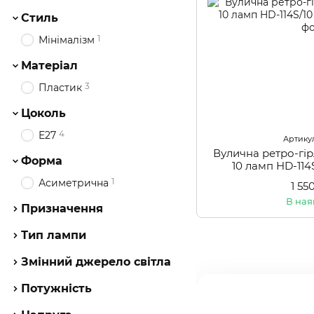
Стиль
1
Мінімалізм
Матеріал
3
Пластик
Цоколь
4
E27
Артикул
Вулична ретро-гі
Форма
10 ламп HD-114
1
Асиметрична
1 55
В ная
Призначення
Тип лампи
Змінний джерело світла
Потужність