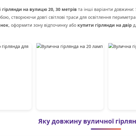
і
гірлянди на вулицю 20, 30 метрів
та інші варіанти довжини: 5
обою, створюючи довгі світлові траси для освітлення периметра
инок
, оформити зону відпочинку або
купити гірлянди на двір
д
Яку довжину вуличної гірля