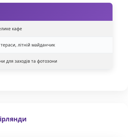
елике кафе
 тераси, літній майданчик
ни для заходів та фотозони
гірлянди