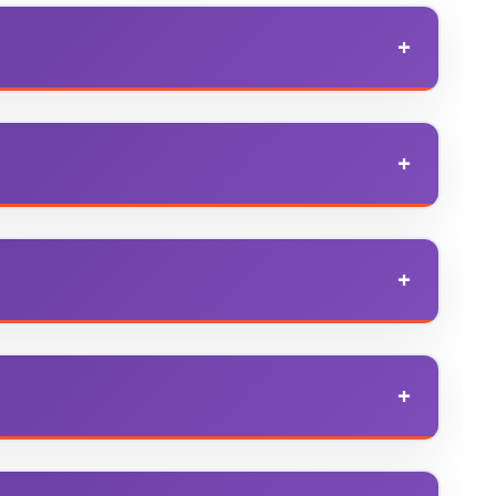
а постійне використання на вулиці. Звичайні
товуються сезонно.
 не менше IP44 і кроком між патронами 40–80 см. Для
ілька гірлянд.
можна зібрати траси по 20–30 метрів і більше.
пускає виробник.
 до 15–25 тисяч годин. Лампи розжарювання дають
й ресурс.