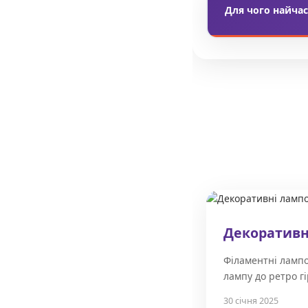
Для чого найча
Найчастіше
купи
Їх застосовують 
Декоративн
Філаментні лампо
лампу до ретро г
30 січня 2025