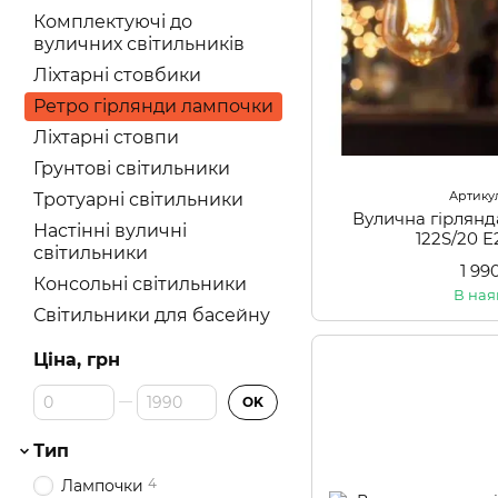
Комплектуючі до
вуличних світильників
Ліхтарні стовбики
Ретро гірлянди лампочки
Ліхтарні стовпи
Грунтові світильники
Артикул
Тротуарні світильники
Вулична гірлянд
Настінні вуличні
122S/20 
світильники
1 99
Консольні світильники
В ная
Світильники для басейну
Ціна, грн
Від Ціна, грн
До Ціна, грн
OK
Тип
4
Лампочки