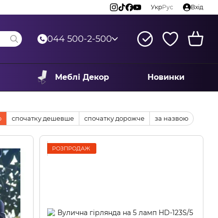
Укр
Рус
Вхід
044 500-2-500
Меблі Декор
Новинки
ю
спочатку дешевше
спочатку дорожче
за назвою
РОЗПРОДАЖ