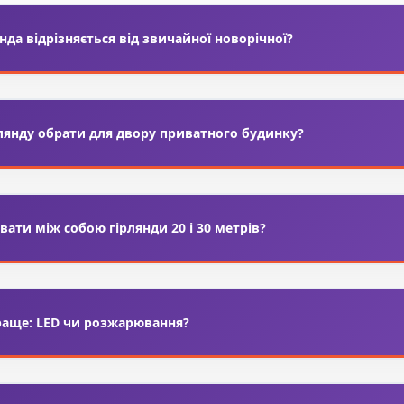
нда відрізняється від звичайної новорічної?
 це
гірлянда з лампочок E27
на товстому кабелі, розрахована н
ди мають тонкий провід, менший ресурс і в основному викорис
лянду обрати для двору приватного будинку?
 підійдуть
вуличні гірлянди ретро
з класом захисту від вологи
ка достатньо 10–20 метрів, для великих ділянок – комбінуйте дек
вати між собою гірлянди 20 і 30 метрів?
етро гірлянд мають конектори для послідовного з’єднання, тому 
бовʼязково перевірте, яку максимальну сумарну потужність до
раще: LED чи розжарювання?
я ретро гірлянд економніші, майже не нагріваються та служать
 світло, але споживають більше електроенергії та мають менши