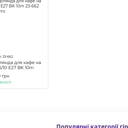
: 23-662
рлянда для кафе на
S/10 E27 BK 10m
0 грн
вності
Популярні категорії гі