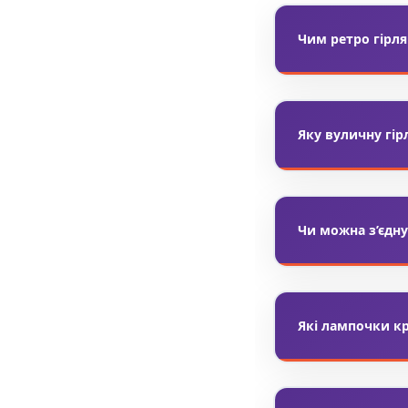
Чим ретро гірля
Ретро гірлянда –
новорічні гірлян
Яку вуличну гір
Для двору краще
невеликого двори
Чи можна з’єдну
Багато моделей р
Перед монтажем о
Які лампочки к
LED лампочки дл
дуже атмосферне