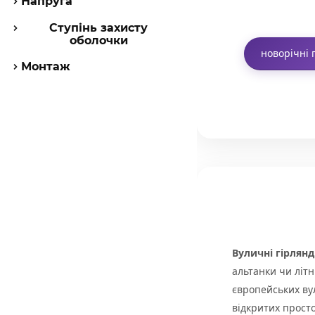
Напруга
Ступінь захисту
оболочки
новорічні 
Монтаж
Вуличні гірлян
альтанки чи літ
європейських ву
відкритих просто