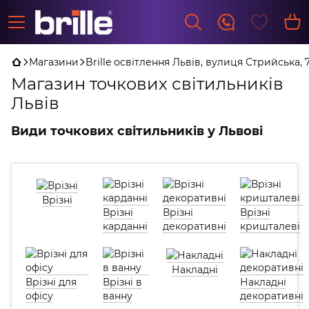
Магазини
Brille освітлення Львів, вулиця Стрийська, 
Магазин точкових світильників
Львів
Види точкових світильників у Львові
Врізні
Врізні
Врізні
Врізні
карданні
декоративні
кришталеві
Накладні
Врізні для
Врізні в
Накладні
офісу
ванну
декоративні