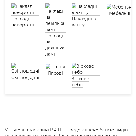
Мебельні
Накладні
Накладні в
поворотні
ванну
Накладні
на
декілька
ламп
Гіпсові
Світлодіодні
Зіркове
небо
У Львові в магазині BRILLE представлено багато видів