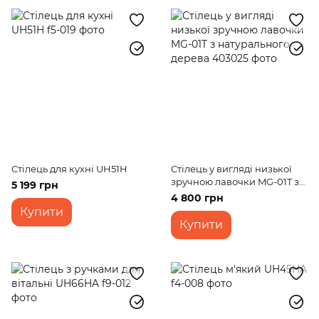
Стілець для кухні UH51H
Стілець у вигляді низької
зручною лавочки MG-01T з
5 199 грн
натурального дерева
4 800 грн
Купити
Купити