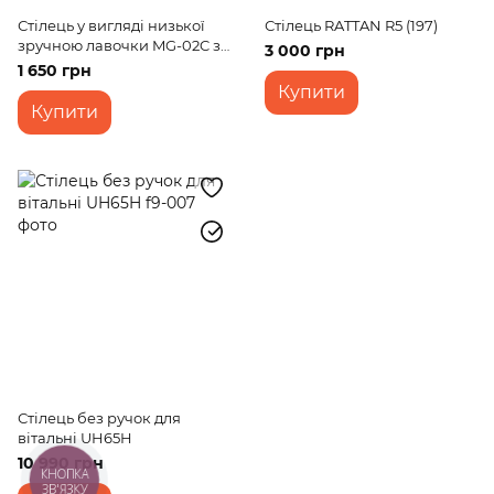
Стілець у вигляді низької
Стілець RATTAN R5 (197)
зручною лавочки MG-02C з
3 000 грн
натурального дерева
1 650 грн
Купити
Купити
Стілець без ручок для
вітальні UH65H
10 990 грн
КНОПКА
ЗВ'ЯЗКУ