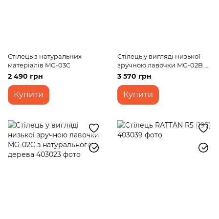
Стілець з натуральних
Стілець у вигляді низької
матеріалів MG-03C
зручною лавочки MG-02B з
натурального дерева
2 490 грн
3 570 грн
Купити
Купити