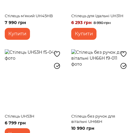
Стілець м'який UH45HB
Стілець для їдальні UH31H
7 990 грн
6 293 грн
8 990 грн
Купити
Купити
Стілець UH53H
Стілець без ручок для
вітальні UH66H
6 799 грн
10 990 грн