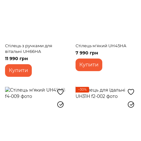
Стілець з ручками для
Стілець м'який UH45HA
вітальні UH66HA
7 990 грн
11 990 грн
Купити
Купити
−30%