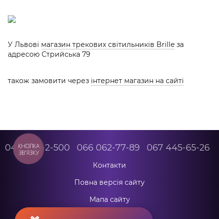
У Львові
магазин трекових світильників Brille
за
адресою Стрийська 79
також замовити через
інтернет магазин на сайті
КНОПКА
044 500-2-500
066 062-77-89
067 445-65-26
ЗВ'ЯЗКУ
Контакти
Повна версія сайту
Мапа сайту
© 2026