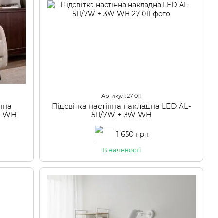
Артикул: 27-011
інна
Підсвітка настінна накладна LED AL-
D WH
511/7W + 3W WH
1 650 грн
В наявності