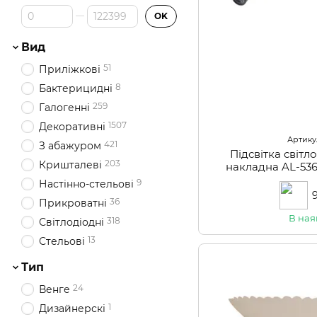
Від Ціна, грн
До Ціна, грн
OK
Вид
51
Приліжкові
8
Бактерицидні
259
Галогенні
1507
Декоративні
Артикул
421
З абажуром
Підсвітка світл
203
Кришталеві
накладна AL-5
9
Настінно-стельові
36
Прикроватні
В ная
318
Світлодіодні
13
Стельові
Тип
24
Венге
1
Дизайнерскі