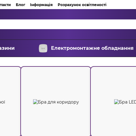
такти
Блог
Інформація
Розрахунок освітленості
азини
Електромонтажне обладнання