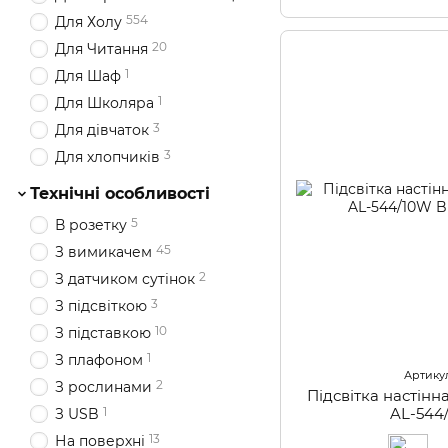
554
Для Холу
20
Для Читання
1
Для Шаф
1
Для Школяра
3
Для дівчаток
3
Для хлопчиків
Технічні особливості
5
В розетку
45
З вимикачем
2
З датчиком сутінок
3
З підсвіткою
10
З підставкою
1
З плафоном
Артикул
2
З рослинами
Підсвітка настін
1
AL-544
З USB
13
На поверхні