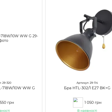
: 29-320
Артикул: 29-114
BL-718W/10W WW G
Бра HTL-302/1 E27 BK+G
 550 грн
1 050 грн
вності
В наявності