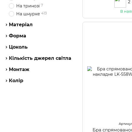
2
7
На тринозі
В ная
413
На шнурке
Матеріал
Форма
Цоколь
Кількість джерел світла
Монтаж
Колір
Артикул
Бра спрямованог