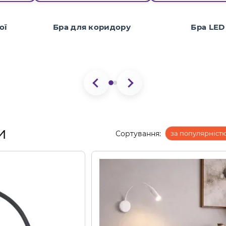
ої
Бра для коридору
Бра LED
и
Сортування:
за популярніст