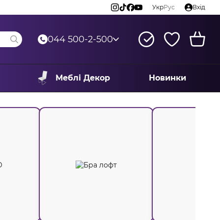
Укр
Рус
Вхід
044 500-2-500
Меблі Декор
Новинки