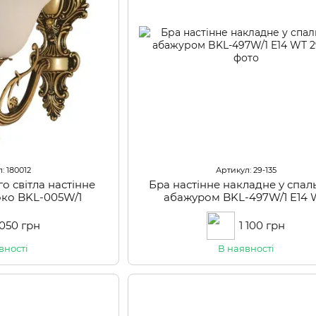
: 180012
Артикул: 29-135
о світла настінне
Бра настінне накладне у спал
око BKL-005W/1
абажуром BKL-497W/1 E14 
 050 грн
1 100 грн
вності
В наявності