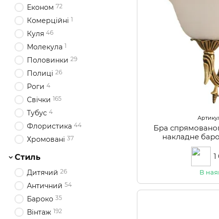
72
Економ
1
Комерційні
46
Куля
1
Молекула
29
Половинки
26
Полиці
4
Роги
165
Свічки
4
Тубус
Артикул
44
Флористика
Бра спрямованог
накладне бар
37
Хромовані
1
Стиль
26
Дитячий
В ная
54
Античний
35
Бароко
192
Вінтаж