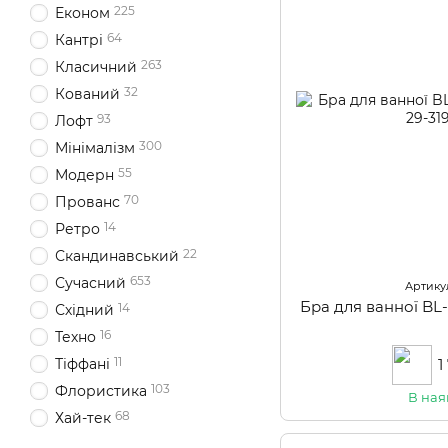
225
Економ
64
Кантрі
263
Класичний
32
Кований
93
Лофт
300
Мінімалізм
55
Модерн
70
Прованс
14
Ретро
22
Скандинавський
653
Сучасний
Артикул
Бра для ванної 
14
Східний
16
Техно
11
1
Тіффані
103
Флористика
В ная
68
Хай-тек