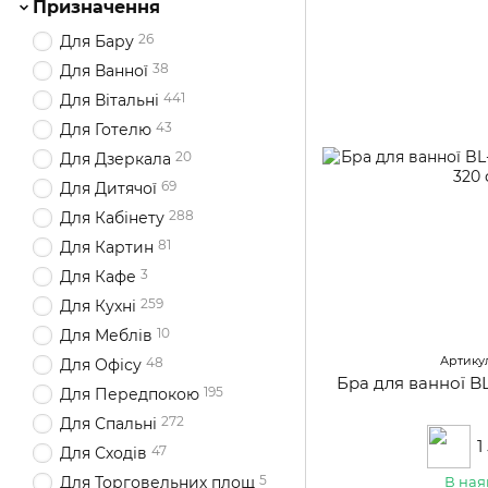
Призначення
26
Для Бару
38
Для Ванної
441
Для Вітальні
43
Для Готелю
20
Для Дзеркала
69
Для Дитячої
288
Для Кабінету
81
Для Картин
3
Для Кафе
259
Для Кухні
10
Для Меблів
Артикул
48
Для Офісу
Бра для ванної 
195
Для Передпокою
272
Для Спальні
1
47
Для Сходів
5
В ная
Для Торговельних площ