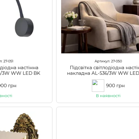
: 27-051
Артикул: 27-050
одіодна настінна
Підсвітка світлодіодна наст
36/3W WW LED BK
накладна AL-536/3W WW LE
900 грн
900 грн
вності
В наявності