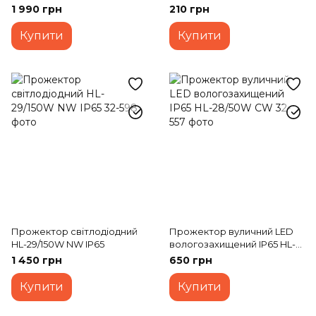
29/200W CW
28/10W NW
1 990 грн
210 грн
Купити
Купити
Прожектор світлодіодний
Прожектор вуличний LED
HL-29/150W NW IP65
вологозахищений IP65 HL-
28/50W CW
1 450 грн
650 грн
Купити
Купити