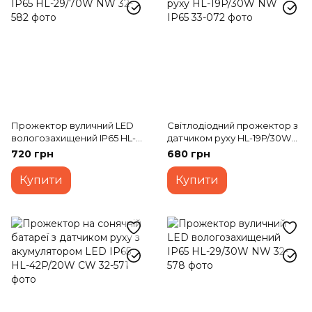
Прожектор вуличний LED
Світлодіодний прожектор з
вологозахищений IP65 HL-
датчиком руху HL-19P/30W
29/70W NW
NW IP65
720 грн
680 грн
Купити
Купити