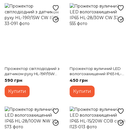
Прожектор світлодіодний з
Прожектор вуличний LED
датчиком руху HL-19P/15W
вологозахищений IP65 HL-
CW IP65
28/30W CW
590 грн
450 грн
Купити
Купити