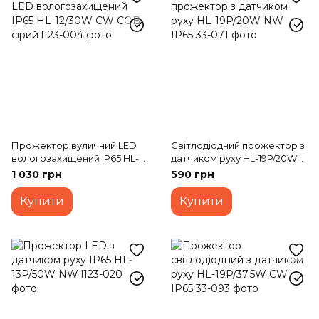
Прожектор вуличний LED
Світлодіодний прожектор з
вологозахищений IP65 HL-
датчиком руху HL-19P/20W
12/30W CW COB сірий
NW IP65
1 030 грн
590 грн
Купити
Купити