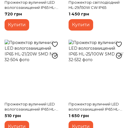
Прожектор вуличний LED
Прожектор світлодіодний
вологозахищений IP65 HL-
HL-29/150W CW IP65
23/50W SMD CW
720 грн
1 450 грн
Купити
Купити
Прожектор вуличний LED
Прожектор вуличний LED
вологозахищений IP65 HL-
вологозахищений IP65 HL-
21/20W SMD NW
25/100W SMD CW
510 грн
1 650 грн
Купити
Купити