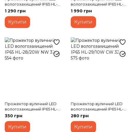
вологозахищений IP65 HL-
вологозахищений IP65 HL-
24/70W SMD NW
26/150W SMD NW
1 290 грн
1 990 грн
Купити
Купити
Прожектор вуличний LED
Прожектор вуличний LED
вологозахищений IP65 HL-
вологозахищений IP65 HL-
28/20W NW
29/10W CW
350 грн
280 грн
Купити
Купити