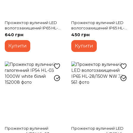
Прожектор вуличний LED
Прожектор вуличний LED
вологозахищений IP65 HL-
вологозахищений IP65 HL-
28/50W NW
21/20W SMD CW
640 грн
450 грн
Купити
Купити
Прожектор вуличний
Прожектор вуличний LED