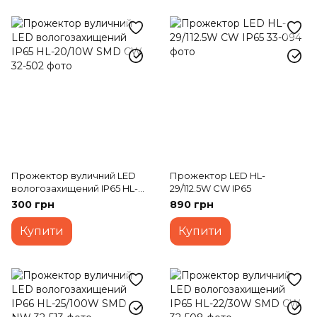
Прожектор вуличний LED
Прожектор LED HL-
вологозахищений IP65 HL-
29/112.5W CW IP65
20/10W SMD CW
300 грн
890 грн
Купити
Купити