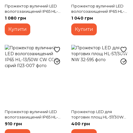
Прожектор вуличний LED
Прожектор вуличний LED
вологозахищений IP65 HL-
вологозахищений IP65 HL-
12/30W COB сірий
12/30W NW COB сірий
1 080 грн
1 040 грн
Купити
Купити
Прожектор вуличний LED
Прожектор LED для
вологозахищений IP65 HL-
торгових площ HL-57/30W
13/50W CW COB сірий
NW
910 грн
400 грн