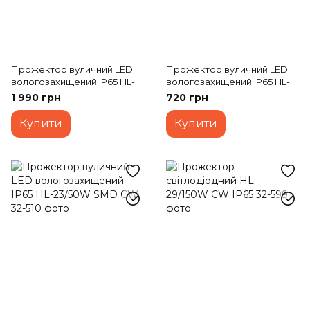
Прожектор вуличний LED
Прожектор вуличний LED
вологозахищений IP65 HL-
вологозахищений IP65 HL-
26/150W SMD CW
29/70W CW
1 990 грн
720 грн
Купити
Купити