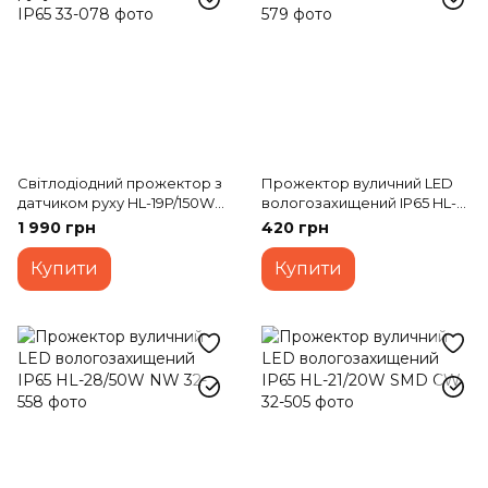
Світлодіодний прожектор з
Прожектор вуличний LED
датчиком руху HL-19P/150W
вологозахищений IP65 HL-
CW IP65
29/30W CW
1 990 грн
420 грн
Купити
Купити