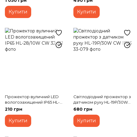
1 050 грн
490 грн
Купити
Купити
Прожектор вуличний LED
Світлодіодний прожектор з
вологозахищений IP65 HL-
датчиком руху HL-19P/30W
28/10W CW
CW IP65
210 грн
680 грн
Купити
Купити