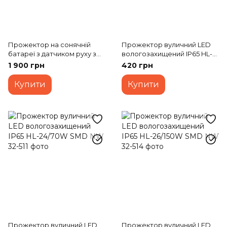
Прожектор на сонячній
Прожектор вуличний LED
батареї з датчиком руху з
вологозахищений IP65 HL-
акумулятором LED IP65 HL-
29/30W NW
1 900 грн
420 грн
42P/20W CW
Купити
Купити
Прожектор вуличний LED
Прожектор вуличний LED