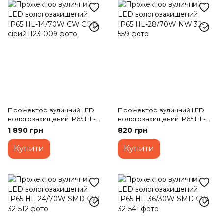
Прожектор вуличний LED
Прожектор вуличний LED
вологозахищений IP65 HL-
вологозахищений IP65 HL-
14/70W CW COB сірий
28/70W NW
1 890 грн
820 грн
Купити
Купити