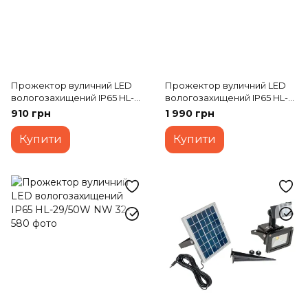
Прожектор вуличний LED
Прожектор вуличний LED
вологозахищений IP65 HL-
вологозахищений IP65 HL-
13/50W NW COB сірий
29/200W NW
910 грн
1 990 грн
Купити
Купити