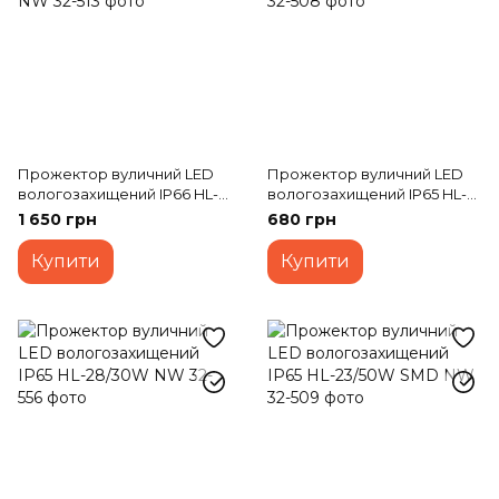
Прожектор вуличний LED
Прожектор вуличний LED
вологозахищений IP66 HL-
вологозахищений IP65 HL-
25/100W SMD NW
22/30W SMD CW
1 650 грн
680 грн
Купити
Купити