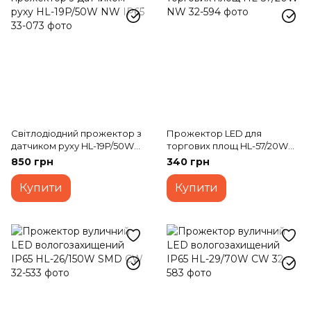
Світлодіодний прожектор з
Прожектор LED для
датчиком руху HL-19P/50W
торгових площ HL-57/20W
NW IP65
NW
850 грн
340 грн
Купити
Купити