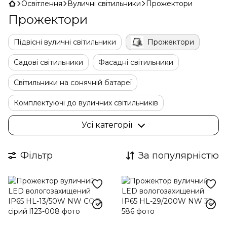
Освітлення
Вуличні світильники
Прожектори
Прожектори
Підвісні вуличні світильники
Прожектори
Садові світильники
Фасадні світильники
Світильники на сонячній батареї
Комплектуючі до вуличних світильників
Ліхтарні стовбики
Ретро гірлянди лампочки
Усі категорії
Ліхтарні стовпи
Грунтові світильники
Фільтр
За популярністю
Тротуарні світильники
Настінні вуличні світильники
Консольні світильники
Світильники для басейну