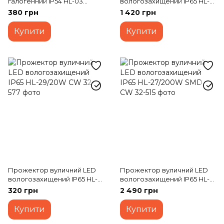
галогенний IP54 HL-03
вологозахищений IP65 HL-
1000W white білий
28/150W NW
380 грн
1 420 грн
Купити
Купити
Прожектор вуличний LED
Прожектор вуличний LED
вологозахищений IP65 HL-
вологозахищений IP65 HL-
29/20W CW
27/200W SMD CW
320 грн
2 490 грн
Купити
Купити