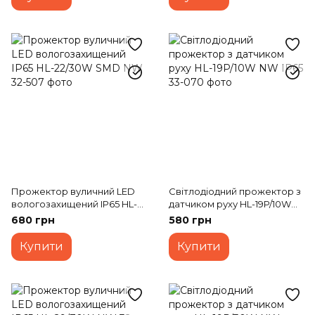
Прожектор вуличний LED
Світлодіодний прожектор з
вологозахищений IP65 HL-
датчиком руху HL-19P/10W
22/30W SMD NW
NW IP65
680 грн
580 грн
Купити
Купити