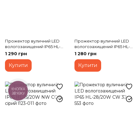
Прожектор вуличний LED
Прожектор вуличний LED
вологозахищений IP65 HL-
вологозахищений IP65 HL-
24/70W SMD CW
36/30W SMD CW
1 290 грн
1 280 грн
Купити
Купити
КНОПКА
ЗВ'ЯЗКУ