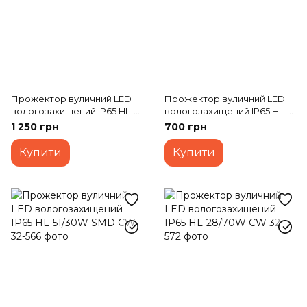
Прожектор вуличний LED
Прожектор вуличний LED
вологозахищений IP65 HL-
вологозахищений IP65 HL-
28/100W NW
15/20W COB сірий
1 250 грн
700 грн
Купити
Купити