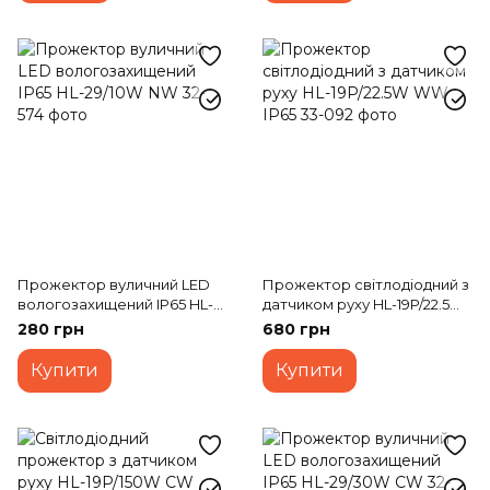
Прожектор вуличний LED
Прожектор світлодіодний з
вологозахищений IP65 HL-
датчиком руху HL-19P/22.5W
29/10W NW
WW IP65
280 грн
680 грн
Купити
Купити