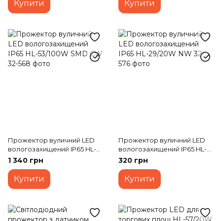
Купити
Купити
Прожектор вуличний LED
Прожектор вуличний LED
вологозахищений IP65 HL-
вологозахищений IP65 HL-
53/100W SMD CW
29/20W NW
1 340 грн
320 грн
Купити
Купити