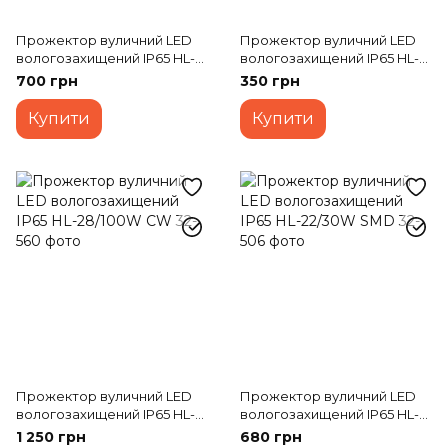
Прожектор вуличний LED
Прожектор вуличний LED
вологозахищений IP65 HL-
вологозахищений IP65 HL-
15/20W NW COB сірий
28/20W CW
700 грн
350 грн
Купити
Купити
Прожектор вуличний LED
Прожектор вуличний LED
вологозахищений IP65 HL-
вологозахищений IP65 HL-
28/100W CW
22/30W SMD
1 250 грн
680 грн