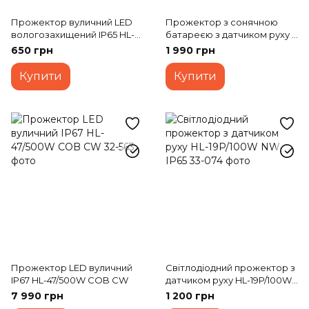
Прожектор вуличний LED
Прожектор з сонячною
вологозахищений IP65 HL-
батареєю з датчиком руху з
29/50W NW
акумулятором LED
650 грн
1 990 грн
вуличний IP65 HL-42P/10W
Купити
Купити
Прожектор LED вуличний
Світлодіодний прожектор з
IP67 HL-47/500W COB CW
датчиком руху HL-19P/100W
NW IP65
7 990 грн
1 200 грн