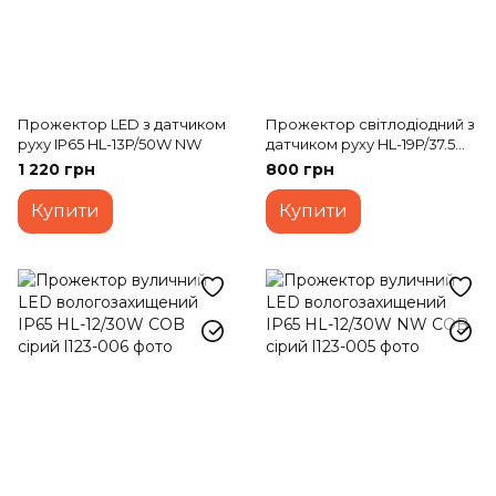
Прожектор LED з датчиком
Прожектор світлодіодний з
руху IP65 HL-13P/50W NW
датчиком руху HL-19P/37.5W
CW IP65
1 220 грн
800 грн
Купити
Купити