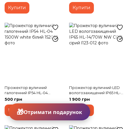
Купити
Купити
Прожектор вуличний
Прожектор вуличний LED
галогенний IP54 HL-04
вологозахищений IP65 HL-
1500W white білий
14/70W NW COB сірий
500 грн
1 900 грн
Купити
Купити
Отримати подарунок