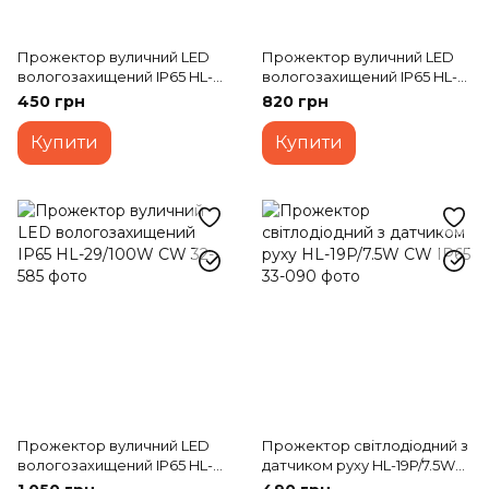
Прожектор вуличний LED
Прожектор вуличний LED
вологозахищений IP65 HL-
вологозахищений IP65 HL-
51/30W SMD CW
28/70W CW
450 грн
820 грн
Купити
Купити
Прожектор вуличний LED
Прожектор світлодіодний з
вологозахищений IP65 HL-
датчиком руху HL-19P/7.5W
29/100W CW
CW IP65