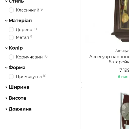
Стиль
9
Класичний
Матеріал
10
Дерево
9
Метал
Колір
Артикул
Аксесуар настінн
10
Коричневий
батарей
Форма
7 19
10
В ная
Прямокутна
Ширина
Висота
Довжина