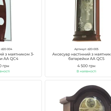
: d20-004
Артикул: d20-005
ий з маятником 3-
Аксесуар настінний з маятник
ки AA QC4
батарейки AA QC5
0 грн
4 500 грн
вності
В наявності