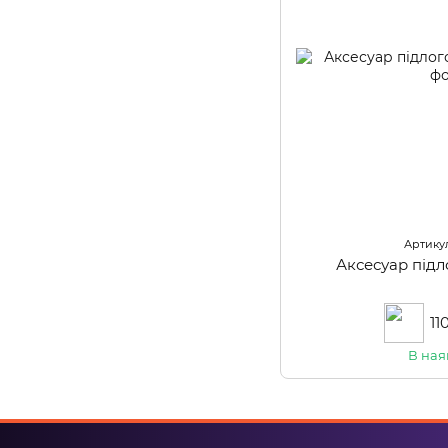
Артикул
Аксесуар під
11
В ная