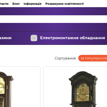
такти
Блог
Інформація
Розрахунок освітленості
азини
Електромонтажне обладнання
Сортування:
за популярніст