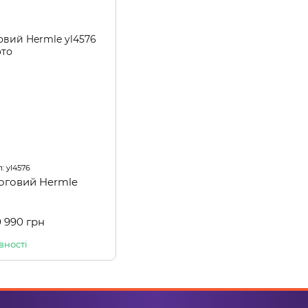
: yl4576
логовий Hermle
0 990 грн
вності