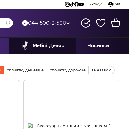
Укр
Рус
Вхід
044 500-2-500
Меблі Декор
Новинки
ю
спочатку дешевше
спочатку дорожче
за назвою