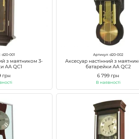
: d20-001
Артикул: d20-002
ий з маятником 3-
Аксесуар настінний з маятник
ки AA QC1
батарейки AA QC2
9 грн
6 799 грн
вності
В наявності