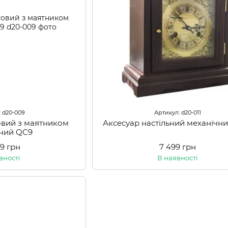
: d20-009
Артикул: d20-011
овий з маятником
Аксесуар настільний механічни
чний QC9
99 грн
7 499 грн
вності
В наявності