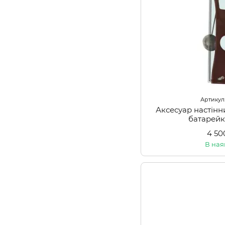
Артикул
Аксесуар настінн
батарей
4 50
В ная