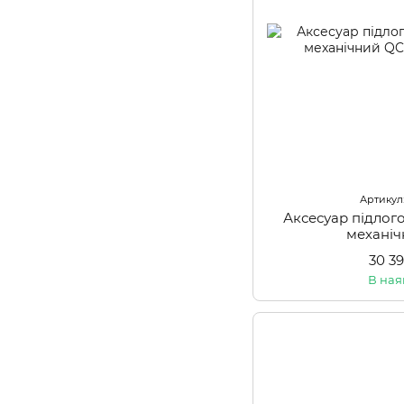
Артикул
Аксесуар підлог
механі
30 3
В ная