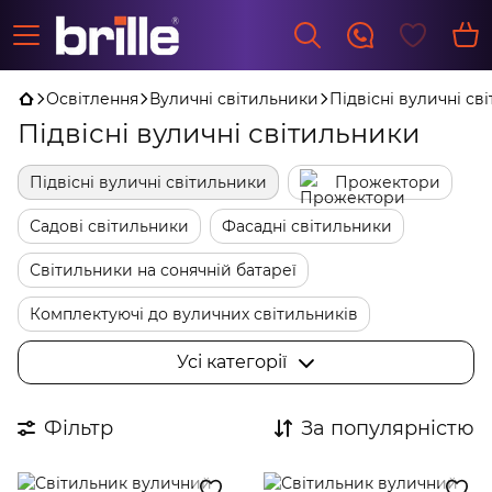
Освітлення
Вуличні світильники
Підвісні вуличні св
Підвісні вуличні світильники
Підвісні вуличні світильники
Прожектори
Садові світильники
Фасадні світильники
Світильники на сонячній батареї
Комплектуючі до вуличних світильників
Ліхтарні стовбики
Ретро гірлянди лампочки
Усі категорії
Ліхтарні стовпи
Грунтові світильники
Фільтр
За популярністю
Тротуарні світильники
Настінні вуличні світильники