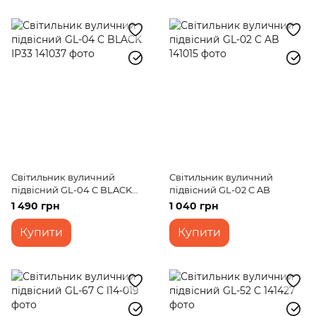
Світильник вуличний
Світильник вуличний
підвісний GL-04 C BLACK
підвісний GL-02 C AB
ІР33
1 490 грн
1 040 грн
Купити
Купити