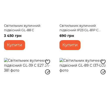
Світильник вуличний
Світильник вуличний
підвісний GL-88 C
підвісний IP23 GL-81P C
small BK
3 450 грн
690 грн
Купити
Купити