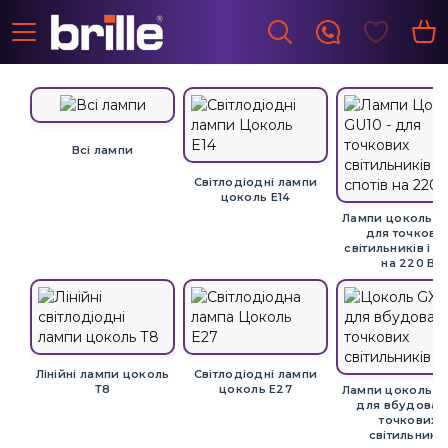
Всі лампи
Світлодіодні лампи
цоколь E14
Лампи цоколь GU
для точкови
світильників і с
на 220 В
Лінійні лампи цоколь
Світлодіодні лампи
Т8
цоколь E27
Лампи цоколь GX
для вбудован
точкових
світильникі