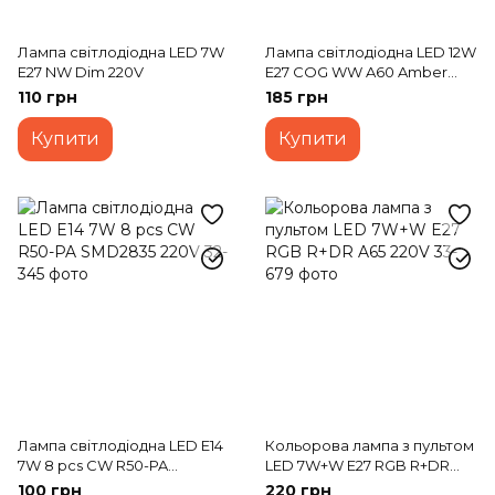
Лампа світлодіодна LED 7W
Лампа світлодіодна LED 12W
E27 NW Dim 220V
E27 COG WW A60 Amber
220V
110 грн
185 грн
Купити
Купити
Лампа світлодіодна LED E14
Кольорова лампа з пультом
7W 8 pcs CW R50-PA
LED 7W+W E27 RGB R+DR
SMD2835 220V
A65 220V
100 грн
220 грн