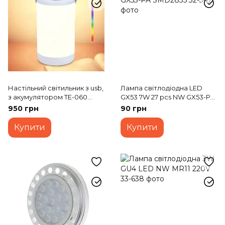
Настільний світильник з usb,
Лампа світлодіодна LED
з акумулятором TE-060
GX53 7W 27 pcs NW GX53-PA
RGB+3000K+IC USB
SMD2835
950 грн
90 грн
Купити
Купити