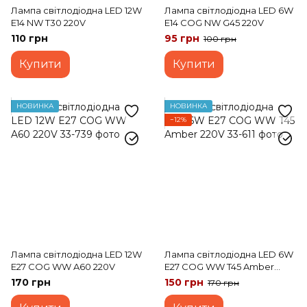
Лампа світлодіодна LED 12W
Лампа світлодіодна LED 6W
E14 NW T30 220V
Е14 COG NW G45 220V
110 грн
95 грн
100 грн
Купити
Купити
НОВИНКА
НОВИНКА
−12%
Лампа світлодіодна LED 12W
Лампа світлодіодна LED 6W
E27 COG WW A60 220V
E27 COG WW T45 Amber
220V
170 грн
150 грн
170 грн