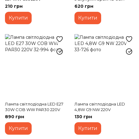
RGB+3000K USB
210 грн
620 грн
Купити
Купити
Лампа світлодіодна LED E27
Лампа світлодіодна LED
30W COB WW PAR30 220V
4,8W G9 NW 220V
890 грн
130 грн
Купити
Купити