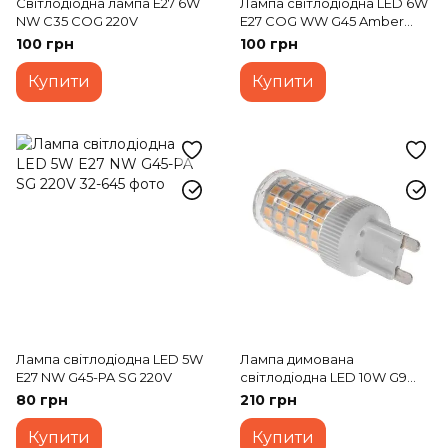
Світлодіодна лампа E27 6W
Лампа світлодіодна LED 6W
NW C35 COG 220V
E27 COG WW G45 Amber
220V
100 грн
100 грн
Купити
Купити
Лампа світлодіодна LED 5W
Лампа димована
E27 NW G45-PA SG 220V
світлодіодна LED 10W G9
WW T20 Dim 220V
80 грн
210 грн
Купити
Купити