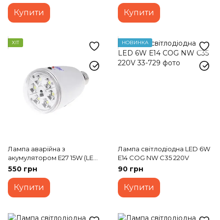
Купити
Купити
ХІТ
НОВИНКА
Лампа аварійна з
Лампа світлодіодна LED 6W
акумулятором E27 15W (LED-
Е14 COG NW C35 220V
814) 220V
550 грн
90 грн
Купити
Купити