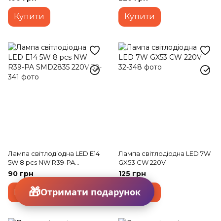
Купити
Купити
Лампа світлодіодна LED E14
Лампа світлодіодна LED 7W
5W 8 pcs NW R39-PA
GX53 CW 220V
SMD2835 220V
90 грн
125 грн
Отримати подарунок
Купити
Купити