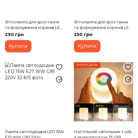
Фітолампа для зростання
Фітолампа для зростання
та формування коренів LED
та формування коренів LED
E27 12W Fito GROW (Full
E27 7W Fito GROW (Full
290 грн
250 грн
Spectrum=9:1) 220V
Spectrum = 9: 1) 220V
Купити
Купити
РОЗПРОДАЖ
Лампа світлодіодна LED 15W
Настільний світильник з usb,
E27 WW G95 220V
з акумулятором TE-061