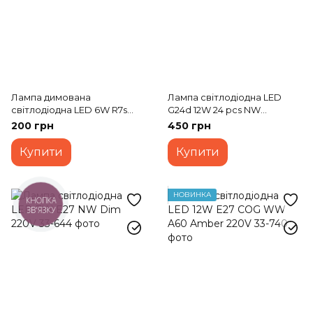
Лампа димована
Лампа світлодіодна LED
світлодіодна LED 6W R7s
G24d 12W 24 pcs NW
NW T20 Dim 220V
SMD2835 220V
200 грн
450 грн
Купити
Купити
НОВИНКА
КНОПКА
ЗВ'ЯЗКУ