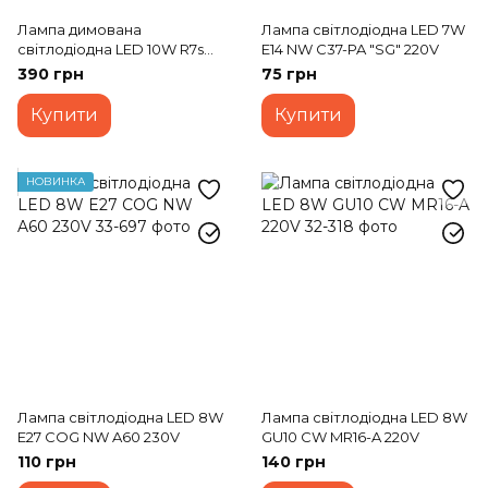
Лампа димована
Лампа світлодіодна LED 7W
світлодіодна LED 10W R7s
E14 NW C37-PA "SG" 220V
NW T20 Dim 220V
390 грн
75 грн
Купити
Купити
НОВИНКА
Лампа світлодіодна LED 8W
Лампа світлодіодна LED 8W
E27 COG NW A60 230V
GU10 CW MR16-A 220V
110 грн
140 грн