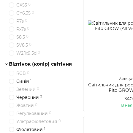
0
GX53
0
GY6.35
0
R7s
0
Rx7s
0
S8.5
0
SV8.5
0
W2.1x9.5d
Відтінок (колір) світіння
0
RGB
Артикул:
1
Синій
Світильник для ро
0
Зелений
Fito GROW 
3
Червоний
340
0
В ная
Жовтий
0
Регульований
0
Ультрафіолетовий
1
Фіолетовий