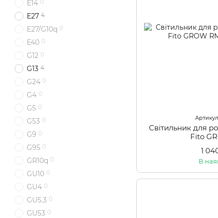
0
E14
4
E27
0
E27/G10q
0
E40
0
G12
4
G13
0
G24
0
G4
0
G5
Артикул:
0
G53
Світильник для р
0
G9
Fito 
0
G95
1 04
0
GR10q
В ная
0
GU10
0
GU4
0
GU5.3
0
GU53