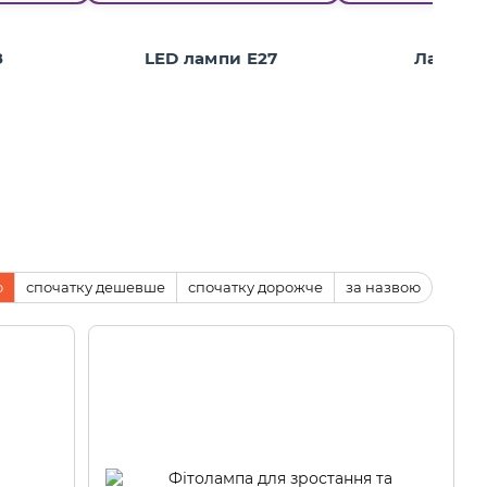
8
LED лампи E27
Лампи 
ю
спочатку дешевше
спочатку дорожче
за назвою