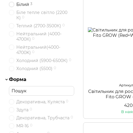
3
Білий
Біле тепле світло (2200
0
К)
0
Теплий (2700-3500К)
Нейтральний (4000-
0
4700К)
Нейтральний(4000-
0
4700K)
0
Холодний (5900-6500К)
0
Холодний (5500)
Форма
Артикул:
Світильник для ро
Fito GROW 
0
Декоративна, Куляста
420
0
Здута
В ная
0
Декоративна, Трубчаста
0
MR-16