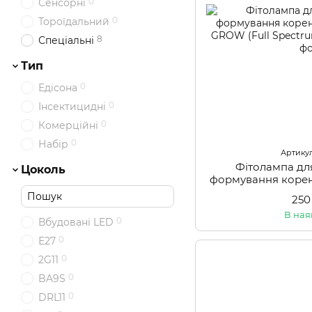
0
Сенсорні
0
Тороїдальний
8
Спеціальні
Тип
0
Едісона
0
Інсектицидні
0
Комерційні
0
Набір
Артикул:
Фітолампа дл
Цоколь
формування корен
GROW (Full Spec
250
В ная
0
Вбудовані LED
0
Е27
0
2G11
0
BA9S
0
DRL11