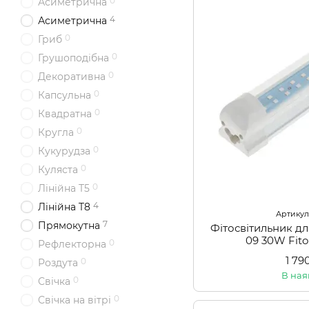
0
Асиметрична
4
Асиметрична
0
Гриб
0
Грушоподібна
0
Декоративна
0
Капсульна
0
Квадратна
0
Кругла
0
Кукурудза
0
Куляста
0
Лінійна T5
4
Лінійна T8
Артикул:
7
Прямокутна
Фітосвітильник д
09 30W Fit
0
Рефлекторна
1 79
0
Роздута
В ная
0
Свічка
0
Свічка на вітрі