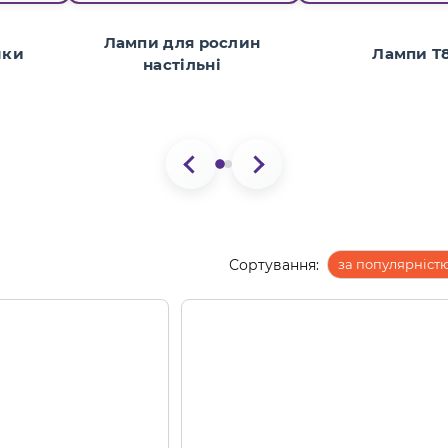
Лампи для рослин
чки
Лампи T
настільні
Сортування:
за популярніст