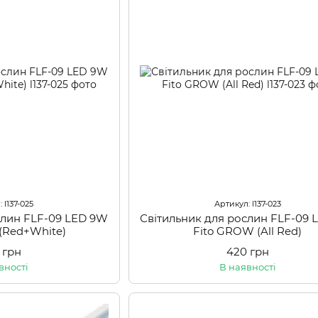
 l137-025
Артикул: l137-023
слин FLF-09 LED 9W
Світильник для рослин FLF-09
(Red+White)
Fito GROW (All Red)
 грн
420 грн
вності
В наявності