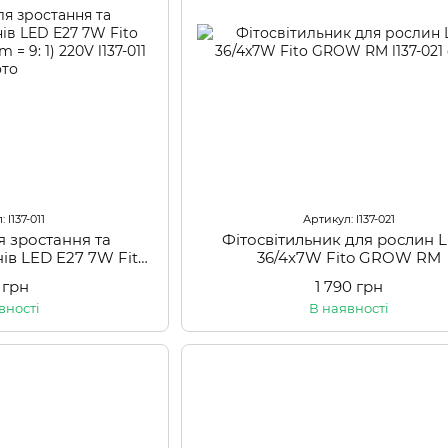
 l137-011
Артикул: l137-021
я зростання та
Фітосвітильник для рослин 
ів LED E27 7W Fito
36/4x7W Fito GROW RM
trum = 9: 1) 220V
 грн
1 790 грн
вності
В наявності