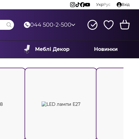
Укр
Рус
Вхід
044 500-2-500
Меблі Декор
Новинки