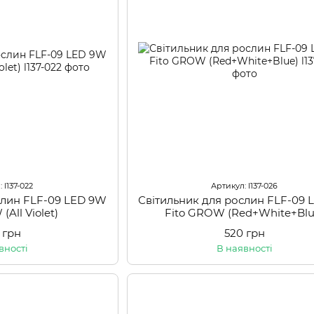
 l137-022
Артикул: l137-026
слин FLF-09 LED 9W
Світильник для рослин FLF-09
(All Violet)
Fito GROW (Red+White+Blu
 грн
520 грн
вності
В наявності