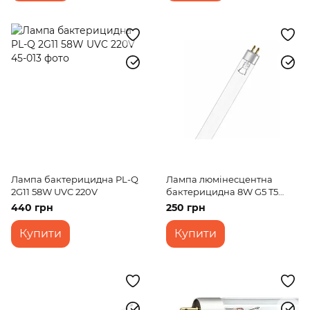
Лампа бактерицидна PL-Q
Лампа люмінесцентна
2G11 58W UVC 220V
бактерицидна 8W G5 T5
HNS 220V
440 грн
250 грн
Купити
Купити