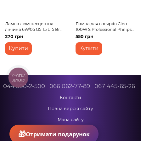
Лампа люмінесцентна
Лампа для соляріїв Cleo
лінійна 6W/05 G5 T5 LT5 Br
100W S Professional Philips
(ACTINIC) 220V
220V
270 грн
550 грн
Купити
Купити
КНОПКА
ЗВ'ЯЗКУ
044 500-2-500
066 062-77-89
067 445-65-26
Контакти
Повна версія сайту
Мапа сайту
© 2026
Отримати подарунок
Укр
Рус