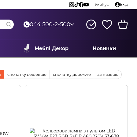
Укр
Рус
Вхід
044 500-2-500
Меблі Декор
Новинки
ю
спочатку дешевше
спочатку дорожче
за назвою