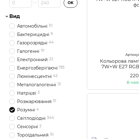
Від Ціна, грн
До Ціна, грн
OK
Вид
10
Автомобільні
9
Бактерицидні
44
Газорозрядні
111
Галогенні
Артикул
22
Електронний
Кольорова ламп
7W+W E27 RGB
195
Енергозберігаючі
220
42
Люмінесцентні
В ная
13
Металогалогенні
3
Натрієві
31
Розжарювання
4
Розумні
344
Світлодіодні
2
Сенсорні
10
Тороїдальний