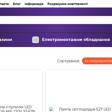
такти
Блог
Інформація
Розрахунок освітленості
азини
Електромонтажне обладнання
Сортування:
за популярніст