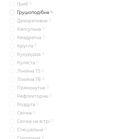
0
Гриб
4
Грушоподібна
0
Декоративна
0
Капсульна
0
Квадратна
0
Кругла
0
Кукурудза
0
Куляста
0
Лінійна T5
0
Лінійна T8
0
Прямокутна
0
Рефлекторна
0
Роздута
0
Свічка
0
Свічка на вітрі
0
Спеціальна
0
Спіральна