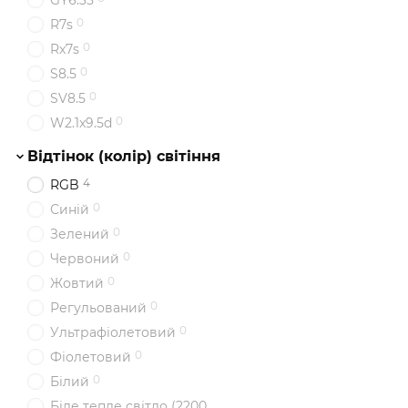
GY6.35
0
R7s
0
Rx7s
0
S8.5
0
SV8.5
0
W2.1x9.5d
Відтінок (колір) світіння
4
RGB
0
Синій
0
Зелений
0
Червоний
0
Жовтий
0
Регульований
0
Ультрафіолетовий
0
Фіолетовий
0
Білий
Біле тепле світло (2200