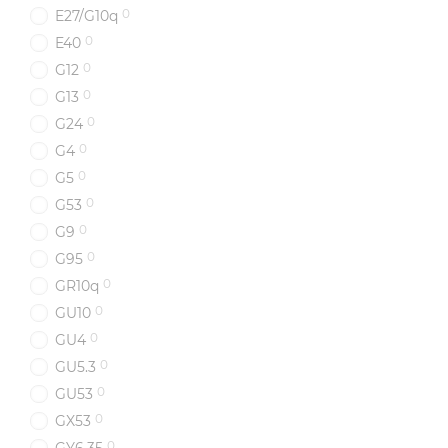
0
E27/G10q
0
E40
0
G12
0
G13
0
G24
0
G4
0
G5
0
G53
0
G9
0
G95
0
GR10q
0
GU10
0
GU4
0
GU5.3
0
GU53
0
GX53
0