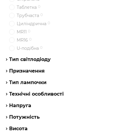
0
Таблетка
0
Трубчаста
0
Циліндрична
0
MR11
0
MR16
0
U-подібна
Тип світлодіоду
Призначення
Тип лампочки
Технічні особливості
Напруга
Потужність
Висота