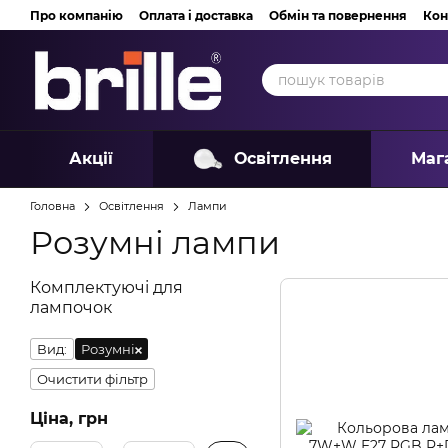
Перейти до основного контенту
Про компанію
Оплата і доставка
Обмін та повернення
Кон
Акції
Освітлення
Маг
Головна
Освітлення
Лампи
Розумні лампи
Комплектуючі для
лампочок
Вид:
Розумні
Очистити фільтр
Ціна, грн