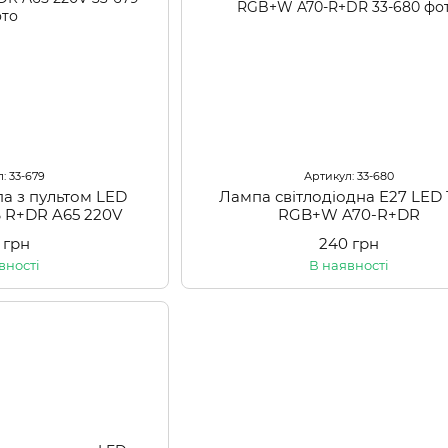
: 33-679
Артикул: 33-680
а з пультом LED
Лампа світлодіодна E27 LED
 R+DR A65 220V
RGB+W A70-R+DR
 грн
240 грн
вності
В наявності