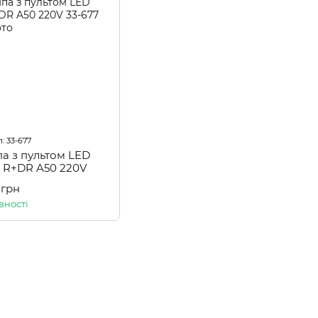
: 33-677
а з пультом LED
 R+DR A50 220V
 грн
вності