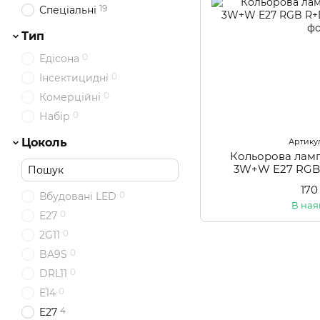
19
Спеціальні
Тип
0
Едісона
0
Інсектицидні
0
Комерційні
0
Набір
Цоколь
Артикул
Кольорова ламп
3W+W E27 RGB
170
0
Вбудовані LED
В ная
0
Е27
0
2G11
0
BA9S
0
DRL11
0
E14
4
E27