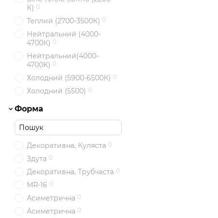
0
К)
0
Теплий (2700-3500К)
Нейтральний (4000-
0
4700К)
Нейтральний(4000-
0
4700K)
0
Холодний (5900-6500К)
0
Холодний (5500)
Форма
0
Декоративна, Куляста
0
Здута
0
Декоративна, Трубчаста
0
MR-16
0
Асиметрична
0
Асиметрична