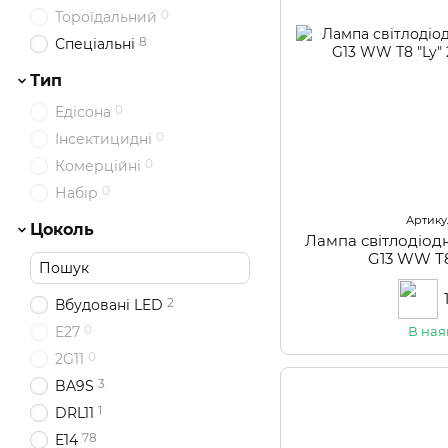
0
Тороїдальний
8
Спеціальні
Тип
0
Едісона
0
Інсектицидні
0
Комерційні
0
Набір
Артикул
Цоколь
Лампа світлодіод
G13 WW Т8
2
Вбудовані LED
0
Е27
В ная
0
2G11
3
BA9S
1
DRL11
78
E14