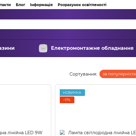
такти
Блог
Інформація
Розрахунок освітленості
азини
Електромонтажне обладнання
Сортування:
за популярніст
НОВИНКА
−17%