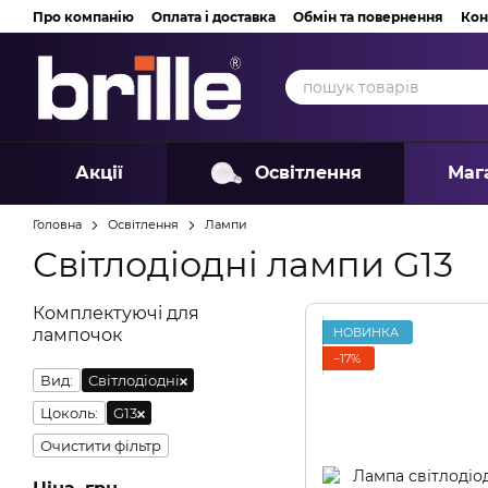
Перейти до основного контенту
Про компанію
Оплата і доставка
Обмін та повернення
Кон
Акції
Освітлення
Маг
Головна
Освітлення
Лампи
Світлодіодні лампи G13
Комплектуючі для
НОВИНКА
лампочок
−17%
Вид:
Світлодіодні
Цоколь:
G13
Очистити фільтр