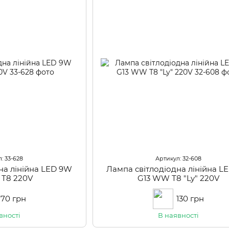
: 33-628
Артикул: 32-608
на лінійна LED 9W
Лампа світлодіодна лінійна L
e Т8 220V
G13 WW Т8 "Ly" 220V
170 грн
130 грн
вності
В наявності