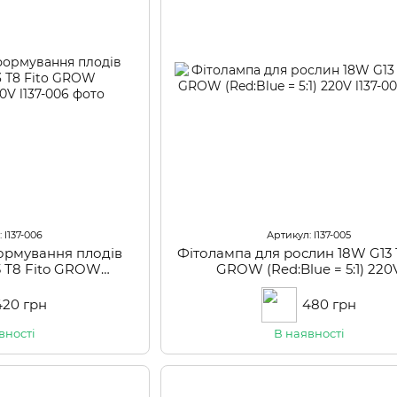
 l137-006
Артикул: l137-005
ормування плодів
Фітолампа для рослин 18W G13 
3 Т8 Fito GROW
GROW (Red:Blue = 5:1) 220
=5:1) 220V
420 грн
480 грн
вності
В наявності