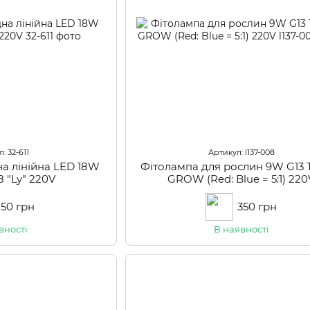
: 32-611
Артикул: l137-008
на лінійна LED 18W
Фітолампа для рослин 9W G13 Т
 "Ly" 220V
GROW (Red: Blue = 5:1) 220
150 грн
350 грн
вності
В наявності