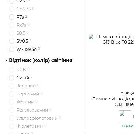
7
GX53
0
GY6.35
2
R7s
0
Rx7s
0
S8.5
4
SV8.5
2
W2.1x9.5d
Відтінок (колір) світіння
0
RGB
2
Синій
0
Зелений
Артикул
0
Червоний
Лампа світлодіод
0
Жовтий
G13 Blu
0
Регульований
0
Ультрафіолетовий
0
В ная
Фіолетовий
0