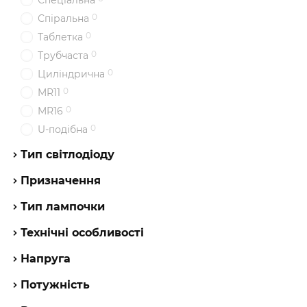
Спеціальна
0
Спіральна
0
Таблетка
0
Трубчаста
0
Циліндрична
0
MR11
0
MR16
0
U-подібна
Тип світлодіоду
Призначення
Тип лампочки
Технічні особливості
Напруга
Потужність