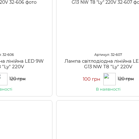
: 32-606
Артикул: 32-607
на лінійна LED 9W
Лампа світлодіодна лінійна L
 "Ly" 220V
G13 NW Т8 "Ly" 220V
100 грн
120 грн
120 грн
вності
В наявності