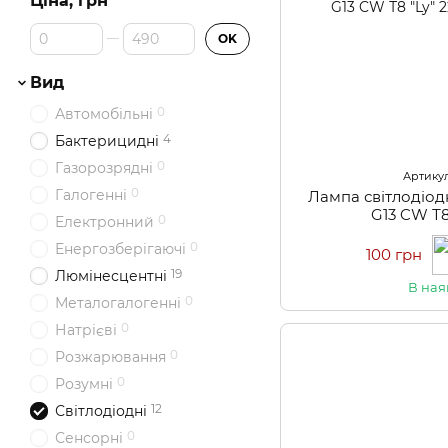
Ціна, грн
Від Ціна, грн
До Ціна, грн
OK
Вид
0
Автомобільні
4
Бактерицидні
0
Газорозрядні
Артикул
0
Галогенні
Лампа світлодіод
G13 CW Т8
0
Електронний
0
Енергозберігаючі
100 грн
19
Люмінесцентні
В ная
0
Металогалогенні
0
Натрієві
0
Розжарювання
0
Розумні
12
Світлодіодні
0
Сенсорні