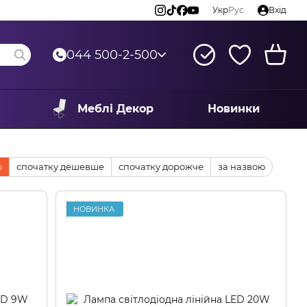
Укр
Рус
Вхід
044 500-2-500
Меблі Декор
Новинки
ю
спочатку дешевше
спочатку дорожче
за назвою
НОВИНКА