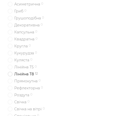
0
Асиметрична
0
Гриб
0
Грушоподібна
0
Декоративна
0
Капсульна
0
Квадратна
0
Кругла
0
Кукурудза
0
Куляста
0
Лінійна T5
12
Лінійна T8
0
Прямокутна
0
Рефлекторна
0
Роздута
0
Свічка
0
Свічка на вітрі
0