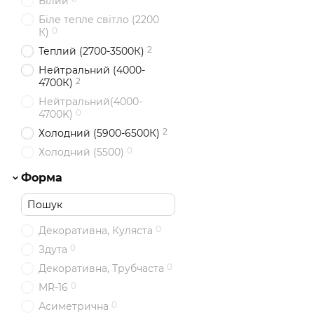
Білий
Біле тепле світло (2200
0
К)
2
Теплий (2700-3500К)
Нейтральний (4000-
2
4700К)
Нейтральний(4000-
0
4700K)
2
Холодний (5900-6500К)
0
Холодний (5500)
Форма
0
Декоративна, Куляста
0
Здута
0
Декоративна, Трубчаста
0
MR-16
0
Асиметрична