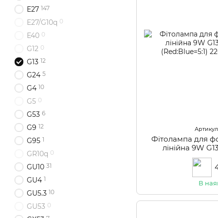
147
E27
0
E27/G10q
0
E40
0
G12
12
G13
5
G24
10
G4
0
G5
6
G53
12
G9
Артикул:
Фітолампа для ф
1
G95
лінійна 9W G1
0
GR10q
(Red:Blue
31
GU10
1
GU4
В ная
10
GU5.3
0
GU53